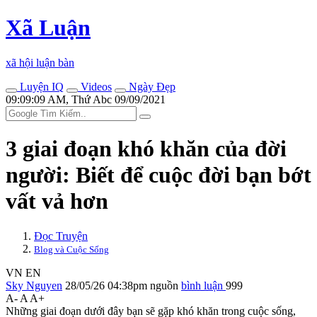
Xã Luận
xã hội luận bàn
Luyện IQ
Videos
Ngày Đẹp
09:09:09 AM, Thứ Abc 09/09/2021
3 giai đoạn khó khăn của đời
người: Biết để cuộc đời bạn bớt
vất vả hơn
Đọc Truyện
Blog và Cuộc Sống
VN
EN
Sky Nguyen
28/05/26 04:38pm
nguồn
bình luận
999
A-
A
A+
Những giai đoạn dưới đây bạn sẽ gặp khó khăn trong cuộc sống,