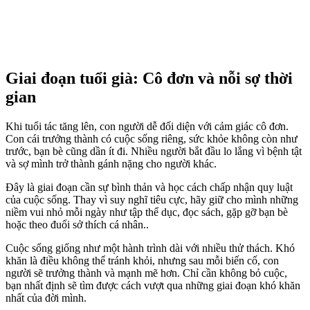
Giai đoạn tuổi già: Cô đơn và nỗi sợ thời
gian
Khi tuổi tác tăng lên, con người dễ đối diện với cảm giác cô đơn.
Con cái trưởng thành có cuộc sống riêng, sức khỏe không còn như
trước, bạn bè cũng dần ít đi. Nhiều người bắt đầu lo lắng vì bệnh tật
và sợ mình trở thành gánh nặng cho người khác.
Đây là giai đoạn cần sự bình thản và học cách chấp nhận quy luật
của cuộc sống. Thay vì suy nghĩ tiêu cực, hãy giữ cho mình những
niềm vui nhỏ mỗi ngày như tập thể dục, đọc sách, gặp gỡ bạn bè
hoặc theo đuổi sở thích cá nhân..
Cuộc sống giống như một hành trình dài với nhiều thử thách. Khó
khăn là điều không thể tránh khỏi, nhưng sau mỗi biến cố, con
người sẽ trưởng thành và mạnh mẽ hơn. Chỉ cần không bỏ cuộc,
bạn nhất định sẽ tìm được cách vượt qua những giai đoạn khó khăn
nhất của đời mình.