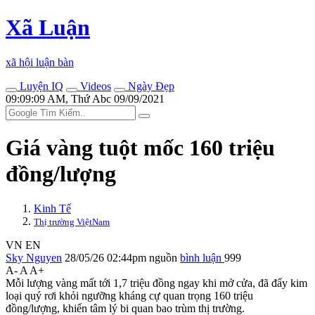
Xã Luận
xã hội luận bàn
Luyện IQ
Videos
Ngày Đẹp
09:09:09 AM, Thứ Abc 09/09/2021
Giá vàng tuột mốc 160 triệu
đồng/lượng
Kinh Tế
Thị trường ViệtNam
VN
EN
Sky Nguyen
28/05/26 02:44pm
nguồn
bình luận
999
A-
A
A+
Mỗi lượng vàng mất tới 1,7 triệu đồng ngay khi mở cửa, đã đẩy kim
loại quý rơi khỏi ngưỡng kháng cự quan trọng 160 triệu
đồng/lượng, khiến tâm lý bi quan bao trùm thị trường.