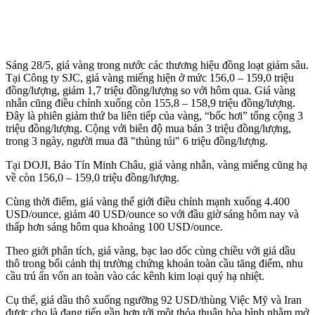
Sáng 28/5, giá vàng trong nước các thương hiệu đồng loạt giảm sâu.
Tại Công ty SJC, giá vàng miếng hiện ở mức 156,0 – 159,0 triệu
đồng/lượng, giảm 1,7 triệu đồng/lượng so với hôm qua. Giá vàng
nhẫn cũng điều chỉnh xuống còn 155,8 – 158,9 triệu đồng/lượng.
Đây là phiên giảm thứ ba liên tiếp của vàng, “bốc hơi” tổng cộng 3
triệu đồng/lượng. Cộng với biên độ mua bán 3 triệu đồng/lượng,
trong 3 ngày, người mua đã "thủng túi" 6 triệu đồng/lượng.
Tại DOJI, Bảo Tín Minh Châu, giá vàng nhẫn, vàng miếng cũng hạ
về còn 156,0 – 159,0 triệu đồng/lượng.
Cùng thời điểm, giá vàng thế giới điều chỉnh mạnh xuống 4.400
USD/ounce, giảm 40 USD/ounce so với đầu giờ sáng hôm nay và
thấp hơn sáng hôm qua khoảng 100 USD/ounce.
Theo giới phân tích, giá vàng, bạc lao dốc cùng chiều với giá dầu
thô trong bối cảnh thị trường chứng khoán toàn cầu tăng điểm, nhu
cầu trú ẩn vốn an toàn vào các kênh kim loại quý hạ nhiệt.
Cụ thể, giá dầu thô xuống ngưỡng 92 USD/thùng Việc Mỹ và Iran
được cho là đang tiến gần hơn tới một thỏa thuận hòa bình nhằm mở