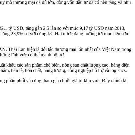
quy mô thương mại đã đủ lớn, dòng vốn đầu tư đã có nền tảng và nhu
22,1 tỷ USD, tăng gần 2,5 lần so với mức 9,17 tỷ USD năm 2013,
D, tăng 23,9% so với cùng kỳ. Hai nước đang hướng tới mục tiêu sớm
N. Thái Lan hiện là đối tác thương mại lớn nhất của Việt Nam trong
ững lĩnh vực có thế mạnh bổ trợ.
uất khẩu các sản phẩm chế biến, nông sản chất lượng cao, hàng điện
, bán lẻ, hó‌a chấ‌t, năng lượng, công nghiệp hỗ trợ và logistics.
ng phân phối và cùng tham gia chuỗi giá trị khu vực. Đây chính là