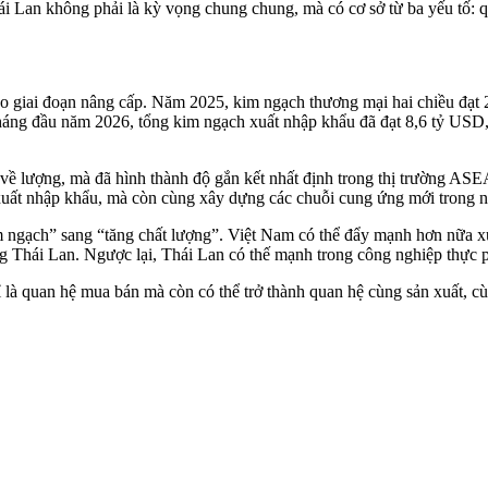
ái Lan không phải là kỳ vọng chung chung, mà có cơ sở từ ba yếu tố: 
o giai đoạn nâng cấp. Năm 2025, kim ngạch thương mại hai chiều đạt 
4 tháng đầu năm 2026, tổng kim ngạch xuất nhập khẩu đã đạt 8,6 tỷ US
 lượng, mà đã hình thành độ gắn kết nhất định trong thị trường ASEA
uất nhập khẩu, mà còn cùng xây dựng các chuỗi cung ứng mới trong nh
im ngạch” sang “tăng chất lượng”. Việt Nam có thể đẩy mạnh hơn nữa x
g Thái Lan. Ngược lại, Thái Lan có thế mạnh trong công nghiệp thực phẩm
 là quan hệ mua bán mà còn có thể trở thành quan hệ cùng sản xuất, cù