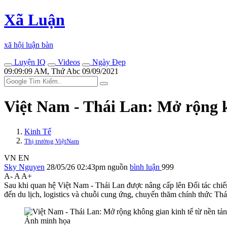
Xã Luận
xã hội luận bàn
Luyện IQ
Videos
Ngày Đẹp
09:09:09 AM, Thứ Abc 09/09/2021
Việt Nam - Thái Lan: Mở rộng k
Kinh Tế
Thị trường ViệtNam
VN
EN
Sky Nguyen
28/05/26 02:43pm
nguồn
bình luận
999
A-
A
A+
Sau khi quan hệ Việt Nam - Thái Lan được nâng cấp lên Đối tác chiến
đến du lịch, logistics và chuỗi cung ứng, chuyến thăm chính thức T
Ảnh minh họa