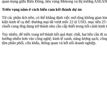
quan trọng giữa Biển Đông, tiểu vùng Mekong và thị trường ASEAN
Triển vọng nằm ở cách biến cam kết thành dự án
Từ các phân tích trên, có thể khẳng định việc mở rộng không gian kin
kiện kinh tế cụ thể: thương mại đã vượt mốc 22 tỷ USD, mục tiêu 25 
chuỗi cung ứng đang trở thành nhu cầu cấp thiết trong bối cảnh kinh t
Tuy nhiên, để triển vọng trở thành kết quả thực chất, hai bên cần đi 
hướng nhiều hơn vào công nghệ, kinh tế xanh, năng lượng sạch, công n
tâm phân phối, cửa khẩu, thông quan và kết nối doanh nghiệp.