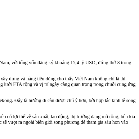
ệt Nam, với tổng vốn đăng ký khoảng 15,4 tỷ USD, đứng thứ 8 trong
u xây dựng và hàng tiêu dùng cho thấy Việt Nam không chỉ là thị
ng lưới FTA rộng và vị trí ngày càng quan trọng trong chuỗi cung ứng
kong. Đây là hướng đi cần được chú ý hơn, bởi hợp tác kinh tế song
n có lợi thế về sản xuất, lao động, thị trường đang mở rộng; bên kia
ác sẽ vượt ra ngoài biên giới song phương để tham gia sâu hơn vào