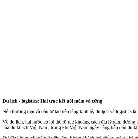
Du lịch - logistics: Hai trục kết nối mềm và cứng
Nếu thương mại và đầu tư tạo nền tảng kinh tế, du lịch và logistics l
Về du lịch, hai nước có lợi thế rõ rệt: khoảng cách địa lý gần, đường
của du khách Việt Nam, trong khi Việt Nam ngày càng hấp dẫn du kh
Dư địa không chỉ nằm ở việc tăng lượng khách hai chiều, mà ở khả nă