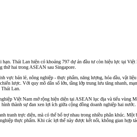
ài hạn. Thái Lan hiện có khoảng 797 dự án đầu tư còn hiệu lực tại Vi
ứng thứ hai trong ASEAN sau Singapore.
ĩnh vực bán lẻ, nông nghiệp - thực phẩm, năng lượng, hóa dầu, vật liệ
 chiến lược. Với quy mô dân số lớn, tầng lớp trung lưu tăng nhanh, mạ
p Thái Lan.
 nghiệp Việt Nam mở rộng hiện diện tại ASEAN lục địa và tiểu vùng Me
hình thành sự đan xen lợi ích giữa cộng đồng doanh nghiệp hai nước.
 tranh trực diện, mà có thể bổ trợ nhau trong nhiều phân khúc. Một bê
 nghiệp thực phẩm. Khi các lợi thế này được kết nối, không gian hợp t