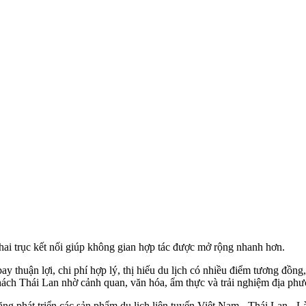
à hai trục kết nối giúp không gian hợp tác được mở rộng nhanh hơn.
 bay thuận lợi, chi phí hợp lý, thị hiếu du lịch có nhiều điểm tương đồ
ách Thái Lan nhờ cảnh quan, văn hóa, ẩm thực và trải nghiệm địa phư
ng phát triển các sản phẩm du lịch liên tuyến Việt Nam - Thái Lan - L