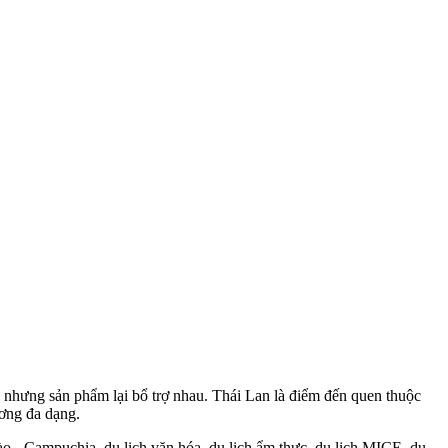
ng, nhưng sản phẩm lại bổ trợ nhau. Thái Lan là điểm đến quen thuộc
ơng đa dạng.
ào - Campuchia, du lịch văn hóa, du lịch ẩm thực, du lịch MICE, du