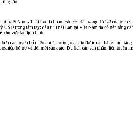
 rộng lớn.
h tế Việt Nam - Thái Lan là hoàn toàn có triển vọng. Cơ sở của triển v
tỷ USD trong tầm tay; đầu tư Thái Lan tại Việt Nam đã có nền tảng đán
ế khu vực tái định hình.
xa hơn các tuyên bố thiện chí. Thương mại cần được cân bằng hơn, tăng 
ghiệp hỗ trợ và đổi mới sáng tạo. Du lịch cần sản phẩm liên tuyến mới.