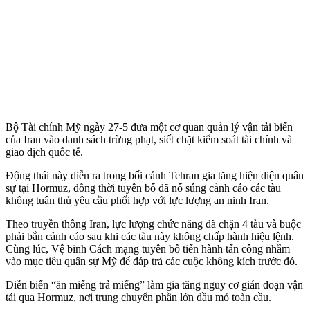
Bộ Tài chính Mỹ ngày 27-5 đưa một cơ quan quản lý vận tải biển
của Iran vào danh sách trừng phạt, siết chặt kiểm soát tài chính và
giao dịch quốc tế.
Động thái này diễn ra trong bối cảnh Tehran gia tăng hiện diện quân
sự tại Hormuz, đồng thời tuyên bố đã nổ súng cảnh cáo các tàu
không tuân thủ yêu cầu phối hợp với lực lượng an ninh Iran.
Theo truyền thông Iran, lực lượng chức năng đã chặn 4 tàu và buộc
phải bắn cảnh cáo sau khi các tàu này không chấp hành hiệu lệnh.
Cùng lúc, Vệ binh Cách mạng tuyên bố tiến hành tấn công nhằm
vào mục tiêu quân sự Mỹ để đáp trả các cuộc không kích trước đó.
Diễn biến “ăn miếng trả miếng” làm gia tăng nguy cơ gián đoạn vận
tải qua Hormuz, nơi trung chuyển phần lớn dầu mỏ toàn cầu.