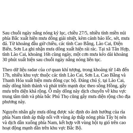
Sau chuỗi ngày nắng nóng kỷ lục, chiều 27/5, nhiều tỉnh miền núi
phía Bắc xuất hiện mưa dông giải nhiệt, kèm cảnh báo lốc, sét, mưa
đá. Từ khoảng đầu giờ chiều, các tỉnh Cao Bằng, Lào Cai, Điện
Biên, Sơn La ghi nhận mưa dông xuất hiện rải rác. Tại xã Tân Hợp,
tỉnh Lào Cai, khoảng 16h cùng ngày, một cơn mưa kéo dài khoảng
30 phút xuất hiện sau chuỗi ngày nắng nóng liên tục.
Theo dữ liệu radar của cơ quan khí tượng, trong khoảng từ 14h đến
17h, nhiều khu vực thuộc các tỉnh Lào Cai, Sơn La, Cao Bằng và
Thanh Hóa xuất hiện mưa dông cục bộ. Đáng chú ý, tại Lào Cai,
mây dông hình thành và phát triển mạnh dọc theo sông Hồng, gây
mưa trên diện khá rộng. Ổ mây dông này dịch chuyển về khu vực
trung tâm tỉnh và phía bắc Phú Thọ cũng gây mưa diện rộng cho địa
phương này.
Nguyên nhân gây mưa dông được xác định do ảnh hưởng của rìa
phía Nam rãnh áp thấp nối với vùng áp thấp nóng phía Tây bị nén
và dịch dần xuống phía Nam, kết hợp với vùng hội tụ gió trên cao
hoạt động mạnh dần trên khu vực Bắc Bộ.