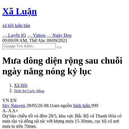
Xã Luận
xã hội luận bàn
Luyện IQ
Videos
Ngày Đẹp
09:09:09 AM, Thứ Abc 09/09/2021
Mưa dông diện rộng sau chuỗi
ngày nắng nóng kỷ lục
Xã Hội
Thời Sự Cuộc Sống
VN
EN
Sky Nguyen
28/05/26 08:11am
nguồn
bình luận
999
A-
A
A+
Dự báo chiều tối và đêm 28/5, khu vực Bắc Bộ và Thanh Hóa có
mưa rào và dông rải rác với lượng mưa 15-30mm, cục bộ có nơi
mưa to trên 70mm.