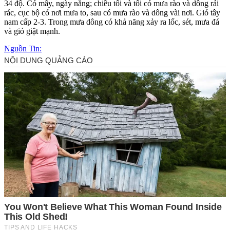
34 độ. Có mây, ngày nắng; chiều tối và tối có mưa rào và dông rải
rác, cục bộ có nơi mưa to, sau có mưa rào và dông vài nơi. Gió tây
nam cấp 2-3. Trong mưa dông có khả năng xảy ra lốc, sét, mưa đá
và gió giật mạnh.
Nguồn Tin: