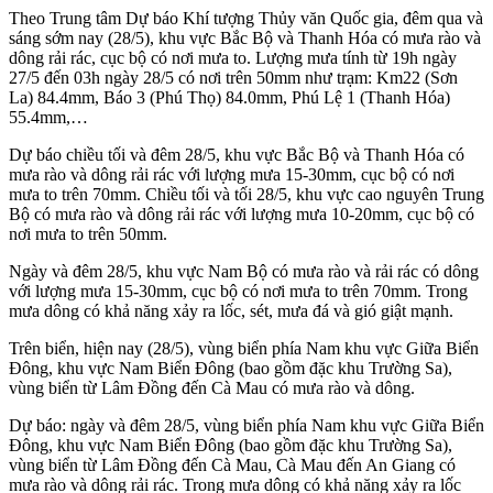
Theo Trung tâm Dự báo Khí tượng Thủy văn Quốc gia, đêm qua và
sáng sớm nay (28/5), khu vực Bắc Bộ và Thanh Hóa có mưa rào và
dông rải rác, cục bộ có nơi mưa to. Lượng mưa tính từ 19h ngày
27/5 đến 03h ngày 28/5 có nơi trên 50mm như trạm: Km22 (Sơn
La) 84.4mm, Báo 3 (Phú Thọ) 84.0mm, Phú Lệ 1 (Thanh Hóa)
55.4mm,…
Dự báo chiều tối và đêm 28/5, khu vực Bắc Bộ và Thanh Hóa có
mưa rào và dông rải rác với lượng mưa 15-30mm, cục bộ có nơi
mưa to trên 70mm. Chiều tối và tối 28/5, khu vực cao nguyên Trung
Bộ có mưa rào và dông rải rác với lượng mưa 10-20mm, cục bộ có
nơi mưa to trên 50mm.
Ngày và đêm 28/5, khu vực Nam Bộ có mưa rào và rải rác có dông
với lượng mưa 15-30mm, cục bộ có nơi mưa to trên 70mm. Trong
mưa dông có khả năng xảy ra lốc, sét, mưa đá và gió giật mạnh.
Trên biển, hiện nay (28/5), vùng biển phía Nam khu vực Giữa Biển
Đông, khu vực Nam Biển Đông (bao gồm đặc khu Trường Sa),
vùng biển từ Lâm Đồng đến Cà Mau có mưa rào và dông.
Dự báo: ngày và đêm 28/5, vùng biển phía Nam khu vực Giữa Biển
Đông, khu vực Nam Biển Đông (bao gồm đặc khu Trường Sa),
vùng biển từ Lâm Đồng đến Cà Mau, Cà Mau đến An Giang có
mưa rào và dông rải rác. Trong mưa dông có khả năng xảy ra lốc