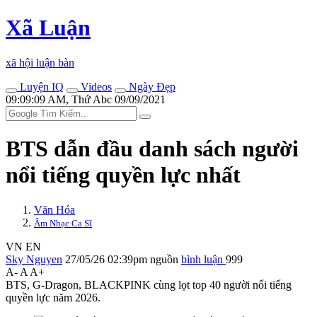
Xã Luận
xã hội luận bàn
Luyện IQ
Videos
Ngày Đẹp
09:09:09 AM, Thứ Abc 09/09/2021
BTS dẫn đầu danh sách người
nổi tiếng quyền lực nhất
Văn Hóa
Âm Nhạc Ca Sĩ
VN
EN
Sky Nguyen
27/05/26 02:39pm
nguồn
bình luận
999
A-
A
A+
BTS, G-Dragon, BLACKPINK cùng lọt top 40 người nổi tiếng
quyền lực năm 2026.