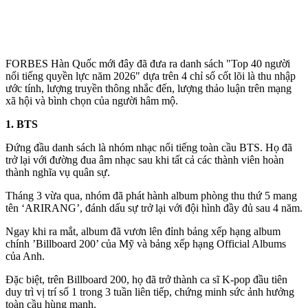
FORBES Hàn Quốc mới đây đã đưa ra danh sách "Top 40 người
nổi tiếng quyền lực năm 2026" dựa trên 4 chỉ số cốt lõi là thu nhập
ước tính, lượng truyền thông nhắc đến, lượng thảo luận trên mạng
xã hội và bình chọn của người hâm mộ.
1. BTS
Đứng đầu danh sách là nhóm nhạc nổi tiếng toàn cầu BTS. Họ đã
trở lại với đường đua âm nhạc sau khi tất cả các thành viên hoàn
thành nghĩa vụ quân sự.
Tháng 3 vừa qua, nhóm đã phát hành album phòng thu thứ 5 mang
tên ‘ARIRANG’, đánh dấu sự trở lại với đội hình đầy đủ sau 4 năm.
Ngay khi ra mắt, album đã vươn lê‌n đỉn‌h bảng xếp hạng album
chính ’Billboard 200’ của Mỹ và bảng xếp hạng Official Albums
của Anh.
Đặc biệt, trên Billboard 200, họ đã trở thành ca sĩ K-pop đầu tiên
duy trì vị trí số 1 trong 3 tuần liên tiếp, chứng minh sức ảnh hưởng
toàn cầu hùng mạnh.