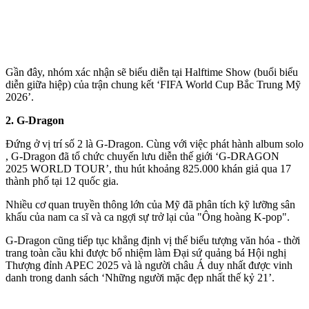
Gần đây, nhóm xác nhận sẽ biểu diễn tại Halftime Show (buổi biểu
diễn giữa hiệp) của trận chung kết ‘FIFA World Cup Bắc Trung Mỹ
2026’.
2. G-Dragon
Đứng ở vị trí số 2 là G-Dragon. Cùng với việc phát hành album solo
, G-Dragon đã tổ chức chuyến lưu diễn thế giới ‘G-DRAGON
2025 WORLD TOUR’, thu hút khoảng 825.000 khán giả qua 17
thành phố tại 12 quốc gia.
Nhiều cơ quan truyền thông lớn của Mỹ đã phân tích kỹ lưỡng sân
khấu của nam ca sĩ và ca ngợi sự trở lại của "Ông hoàng K-pop".
G-Dragon cũng tiếp tục khẳng định vị thế biểu tượng văn hóa - thời
trang toàn cầu khi được bổ nhiệm làm Đại sứ quảng bá Hội nghị
Thượng đỉnh APEC 2025 và là người châu Á duy nhất được vinh
danh trong danh sách ‘Những người mặc đẹp nhất thế kỷ 21’.