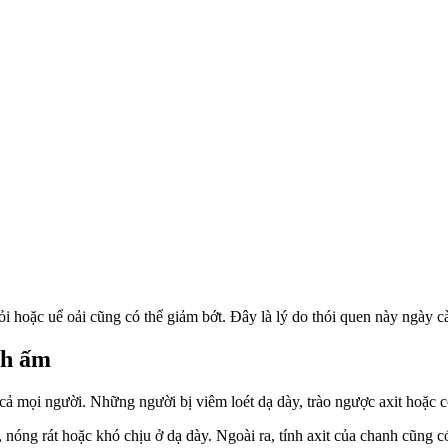
ỏi hoặc uể oải cũng có thể giảm bớt. Đây là lý do thói quen này ngày 
nh ấm
ả mọi người. Những người bị viêm loét dạ dày, trào ngược axit hoặc có 
 nóng rát hoặc khó chịu ở dạ dày. Ngoài ra, tính axit của chanh cũn