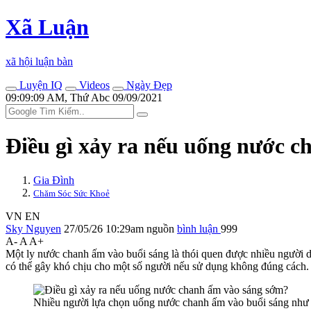
Xã Luận
xã hội luận bàn
Luyện IQ
Videos
Ngày Đẹp
09:09:09 AM, Thứ Abc 09/09/2021
Điều gì xảy ra nếu uống nước 
Gia Đình
Chăm Sóc Sức Khoẻ
VN
EN
Sky Nguyen
27/05/26 10:29am
nguồn
bình luận
999
A-
A
A+
Một ly nước chanh ấm vào buổi sáng là thói quen được nhiều người duy
có thể gây khó chịu cho một số người nếu sử dụng không đúng cách.
Nhiều người lựa chọn uống nước chanh ấm vào buổi sáng như