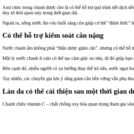
Axit citric trong chanh được cho là có thể hỗ trợ quá trình tiết dịch
duy trì thói quen này trong thời gian dài.
Ngoài ra, uống nước ấm vào buổi sáng còn giúp c‌ơ th‌ể “đánh thức” 
Có thể hỗ trợ kiểm soát cân nặng
Nước chanh ấm không phải “thần dược giảm cân”, nhưng có thể hỗ tr
Một ly nước chanh ít calo có thể tạo cảm giác no nhẹ, từ đó giúp hạn 
Bên cạnh đó, nhiều người có xu hướng thay thế trà sữa, nước ngọt h
Tuy nhiên, các chuyên gia lưu ý rằng giảm cân bền vững vẫn phụ thuộ
Làn da có thể cải thiện sau một thời gian d
Chanh chứa vitamin C – chất chống oxy hóa quan trọng tham gia vào qu