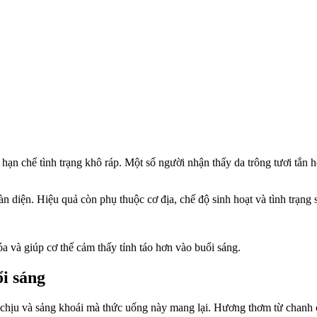
hạn chế tình trạng khô ráp. Một số người nhận thấy da trông tươi tắn 
n diện. Hiệu quả còn phụ thuộc cơ địa, chế độ sinh hoạt và tình trạng
 và giúp c‌ơ th‌ể cảm thấy tỉnh táo hơn vào buổi sáng.
ổi sáng
hịu và sảng khoái mà thức uống này mang lại. Hương thơm từ chanh có 