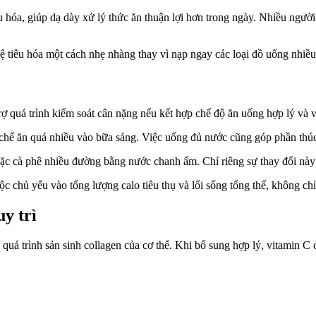
 tiêu hóa, giúp dạ dày xử lý thức ăn thuận lợi hơn trong ngày. Nhiều ng
hệ tiêu hóa một cách nhẹ nhàng thay vì nạp ngay các loại đồ uống nhiề
ợ quá trình kiểm soát cân nặng nếu kết hợp chế độ ăn uống hợp lý và
chế ăn quá nhiều vào bữa sáng. Việc uống đủ nước cũng góp phần thúc đẩ
oặc cà phê nhiều đường bằng nước chanh ấm. Chỉ riêng sự thay đổi nà
c chủ yếu vào tổng lượng calo tiêu thụ và lối sống tổng thể, không ch
uy trì
á trình sản sinh collagen của c‌ơ th‌ể. Khi bổ sung hợp lý, vitamin C c