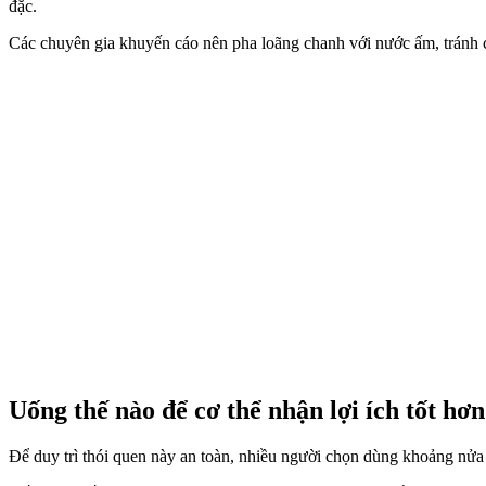
đặc.
Các chuyên gia khuyến cáo nên pha loãng chanh với nước ấm, tránh 
Uống thế nào để c‌ơ th‌ể nhận lợi ích tốt hơ
Để duy trì thói quen này an toàn, nhiều người chọn dùng khoảng nử