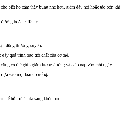
ười cho biết họ cảm thấy bụng nhẹ hơn, giảm đầy hơi hoặc táo bón khi
u đường hoặc caffeine.
 vận động thường xuyên.
y quá trình trao đổi chất của c‌ơ th‌ể.
y cũng có thể giúp giảm lượng đường và calo nạp vào mỗi ngày.
ỉ dựa vào một loại đồ uống.
ó thể hỗ trợ làn da sáng khỏe hơn.