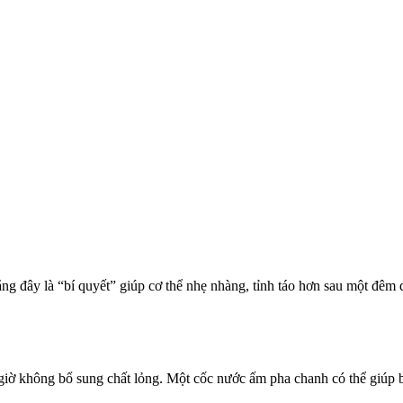
đây là “bí quyết” giúp c‌ơ th‌ể nhẹ nhàng, tỉnh táo hơn sau một đêm dà
u giờ không bổ sung chất lỏng. Một cốc nước ấm pha chanh có thể giúp b