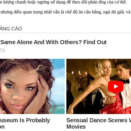
 lượng chanh hoặc ngưng sử dụng để theo dõi phản ứng của c‌ơ th‌ể.
nhưng điều quan trọng nhất vẫn là chế độ ăn cân bằng, ngủ đủ giấc và 