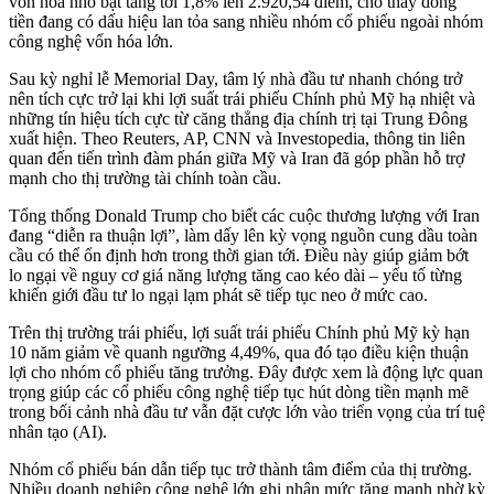
vốn hóa nhỏ bật tăng tới 1,8% lên 2.920,54 điểm, cho thấy dòng
tiền đang có dấu hiệu lan tỏa sang nhiều nhóm cổ phiếu ngoài nhóm
công nghệ vốn hóa lớn.
Sau kỳ nghỉ lễ Memorial Day, tâm lý nhà đầu tư nhanh chóng trở
nên tích cực trở lại khi lợi suất trái phiếu Chính phủ Mỹ hạ nhiệt và
những tín hiệu tích cực từ căng thẳng địa chính trị tại Trung Đông
xuất hiện. Theo Reuters, AP, CNN và Investopedia, thông tin liên
quan đến tiến trình đàm phán giữa Mỹ và Iran đã góp phần hỗ trợ
mạnh cho thị trường tài chính toàn cầu.
Tổng thống Donald Trump cho biết các cuộc thương lượng với Iran
đang “diễn ra thuận lợi”, làm dấy lên kỳ vọng nguồn cung dầu toàn
cầu có thể ổn định hơn trong thời gian tới. Điều này giúp giảm bớt
lo ngại về nguy cơ giá năng lượng tăng cao kéo dài – yếu tố từng
khiến giới đầu tư lo ngại lạm phát sẽ tiếp tục neo ở mức cao.
Trên thị trường trái phiếu, lợi suất trái phiếu Chính phủ Mỹ kỳ hạn
10 năm giảm về quanh ngưỡng 4,49%, qua đó tạo điều kiện thuận
lợi cho nhóm cổ phiếu tăng trưởng. Đây được xem là động lực quan
trọng giúp các cổ phiếu công nghệ tiếp tục hút dòng tiền mạnh mẽ
trong bối cảnh nhà đầu tư vẫn đặt cược lớn vào triển vọng của trí tuệ
nhân tạo (AI).
Nhóm cổ phiếu bán dẫn tiếp tục trở thành tâm điểm của thị trường.
Nhiều doanh nghiệp công nghệ lớn ghi nhận mức tăng mạnh nhờ kỳ