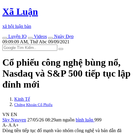
Xã Luận
xã hội luận bàn
Luyện IQ
Videos
Ngày Đẹp
09:09:09 AM, Thứ Abc 09/09/2021
Cổ phiếu công nghệ bùng nổ,
Nasdaq và S&P 500 tiếp tục lập
đỉnh mới
Kinh Tế
Chứng Khoán Cổ Phiếu
VN
EN
Sky Nguyen
27/05/26 08:29am
nguồn
bình luận
999
A-
A
A+
Dòng tiền tiếp tục đổ mạnh vào nhóm công nghệ và bán dẫn đã