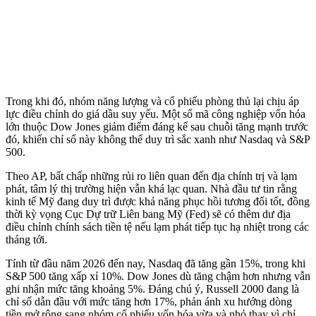
Trong khi đó, nhóm năng lượng và cổ phiếu phòng thủ lại chịu áp
lực điều chỉnh do giá dầu suy yếu. Một số mã công nghiệp vốn hóa
lớn thuộc Dow Jones giảm điểm đáng kể sau chuỗi tăng mạnh trước
đó, khiến chỉ số này không thể duy trì sắc xanh như Nasdaq và S&P
500.
Theo AP, bất chấp những rủi ro liên quan đến địa chính trị và lạm
phát, tâm lý thị trường hiện vẫn khá lạc quan. Nhà đầu tư tin rằng
kinh tế Mỹ đang duy trì được khả năng phục hồi tương đối tốt, đồng
thời kỳ vọng Cục Dự trữ Liên bang Mỹ (Fed) sẽ có thêm dư địa
điều chỉnh chính sách tiền tệ nếu lạm phát tiếp tục hạ nhiệt trong các
tháng tới.
Tính từ đầu năm 2026 đến nay, Nasdaq đã tăng gần 15%, trong khi
S&P 500 tăng xấp xỉ 10%. Dow Jones dù tăng chậm hơn nhưng vẫn
ghi nhận mức tăng khoảng 5%. Đáng chú ý, Russell 2000 đang là
chỉ số dẫn đầu với mức tăng hơn 17%, phản ánh xu hướng dòng
tiền mở rộng sang nhóm cổ phiếu vốn hóa vừa và nhỏ thay vì chỉ