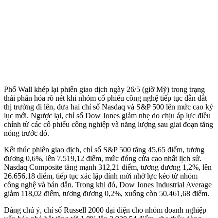
Phố Wall khép lại phiên giao dịch ngày 26/5 (giờ Mỹ) trong trạng
thái phân hóa rõ nét khi nhóm cổ phiếu công nghệ tiếp tục dẫn dắt
thị trường đi lên, đưa hai chỉ số Nasdaq và S&P 500 lên mức cao kỷ
lục mới. Ngược lại, chỉ số Dow Jones giảm nhẹ do chịu áp lực điều
chỉnh từ các cổ phiếu công nghiệp và năng lượng sau giai đoạn tăng
nóng trước đó.
Kết thúc phiên giao dịch, chỉ số S&P 500 tăng 45,65 điểm, tương
đương 0,6%, lên 7.519,12 điểm, mức đóng cửa cao nhất lịch sử.
Nasdaq Composite tăng mạnh 312,21 điểm, tương đương 1,2%, lên
26.656,18 điểm, tiếp tục xác lập đỉnh mới nhờ lực kéo từ nhóm
công nghệ và bán dẫn. Trong khi đó, Dow Jones Industrial Average
giảm 118,02 điểm, tương đương 0,2%, xuống còn 50.461,68 điểm.
Đáng chú ý, chỉ số Russell 2000 đại diện cho nhóm doanh nghiệp