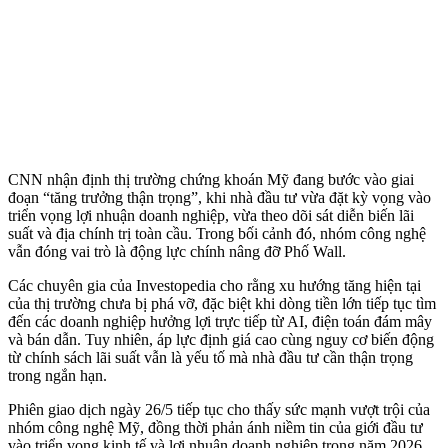
CNN nhận định thị trường chứng khoán Mỹ đang bước vào giai
đoạn “tăng trưởng thận trọng”, khi nhà đầu tư vừa đặt kỳ vọng vào
triển vọng lợi nhuận doanh nghiệp, vừa theo dõi sát diễn biến lãi
suất và địa chính trị toàn cầu. Trong bối cảnh đó, nhóm công nghệ
vẫn đóng vai trò là động lực chính nâng đỡ Phố Wall.
Các chuyên gia của Investopedia cho rằng xu hướng tăng hiện tại
của thị trường chưa bị phá vỡ, đặc biệt khi dòng tiền lớn tiếp tục tìm
đến các doanh nghiệp hưởng lợi trực tiếp từ AI, điện toán đám mây
và bán dẫn. Tuy nhiên, áp lực định giá cao cùng nguy cơ biến động
từ chính sách lãi suất vẫn là yếu tố mà nhà đầu tư cần thận trọng
trong ngắn hạn.
Phiên giao dịch ngày 26/5 tiếp tục cho thấy sức mạnh vượt trội của
nhóm công nghệ Mỹ, đồng thời phản ánh niềm tin của giới đầu tư
vào triển vọng kinh tế và lợi nhuận doanh nghiệp trong năm 2026.