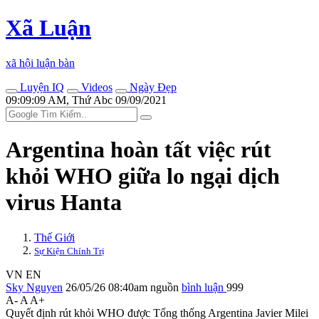
Xã Luận
xã hội luận bàn
Luyện IQ
Videos
Ngày Đẹp
09:09:09 AM, Thứ Abc 09/09/2021
Argentina hoàn tất việc rút
khỏi WHO giữa lo ngại dịch
virus Hanta
Thế Giới
Sự Kiện Chính Trị
VN
EN
Sky Nguyen
26/05/26 08:40am
nguồn
bình luận
999
A-
A
A+
Quyết định rút khỏi WHO được Tổng thống Argentina Javier Milei