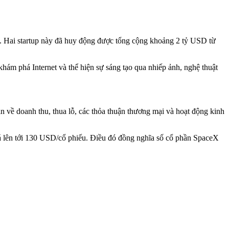
k. Hai startup này đã huy động được tổng cộng khoảng 2 tỷ USD từ
khám phá Internet và thể hiện sự sáng tạo qua nhiếp ảnh, nghệ thuật
 về doanh thu, thua lỗ, các thỏa thuận thương mại và hoạt động kinh
iá lên tới 130 USD/cổ phiếu. Điều đó đồng nghĩa số cổ phần SpaceX