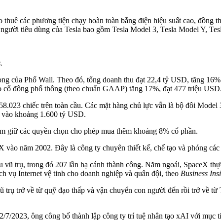
ho thuê các phương tiện chạy hoàn toàn bằng điện hiệu suất cao, đồng th
người tiêu dùng của Tesla bao gồm Tesla Model 3, Tesla Model Y, Tes
.
ọng của Phố Wall. Theo đó, tổng doanh thu đạt 22,4 tỷ USD, tăng 16% 
o cổ đông phổ thông (theo chuẩn GAAP) tăng 17%, đạt 477 triệu USD
8.023 chiếc trên toàn cầu. Các mặt hàng chủ lực vẫn là bộ đôi Model
rơi vào khoảng 1.600 tỷ USD.
ắm giữ các quyền chọn cho phép mua thêm khoảng 8% cổ phần.
ào năm 2002. Đây là công ty chuyên thiết kế, chế tạo và phóng các p
àu vũ trụ, trong đó 207 lần hạ cánh thành công. Năm ngoái, SpaceX thự
ch vụ Internet vệ tinh cho doanh nghiệp và quân đội, theo
Business Insi
 trụ trở về từ quỹ đạo thấp và vận chuyển con người đến rồi trở về từ
7/2023, ông công bố thành lập công ty trí tuệ nhân tạo xAI với mục t