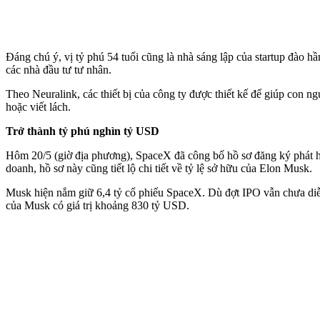
Đáng chú ý, vị tỷ phú 54 tuổi cũng là nhà sáng lập của startup đà
các nhà đầu tư tư nhân.
Theo Neuralink, các thiết bị của công ty được thiết kế để giúp con n
hoặc viết lách.
Trở thành tỷ phú nghìn tỷ USD
Hôm 20/5 (giờ địa phương), SpaceX đã công bố hồ sơ đăng ký phát hà
doanh, hồ sơ này cũng tiết lộ chi tiết về tỷ lệ sở hữu của Elon Musk.
Musk hiện nắm giữ 6,4 tỷ cổ phiếu SpaceX. Dù đợt IPO vẫn chưa diễn
của Musk có giá trị khoảng 830 tỷ USD.