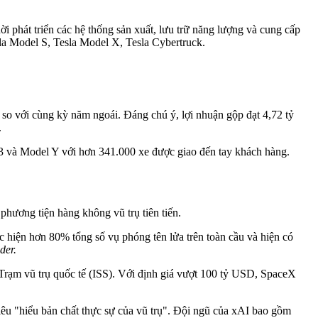
ời phát triển các hệ thống sản xuất, lưu trữ năng lượng và cung cấp
la Model S, Tesla Model X, Tesla Cybertruck.
so với cùng kỳ năm ngoái. Đáng chú ý, lợi nhuận gộp đạt 4,72 tỷ
.
 3 và Model Y với hơn 341.000 xe được giao đến tay khách hàng.
hương tiện hàng không vũ trụ tiên tiến.
c hiện hơn 80% tổng số vụ phóng tên lửa trên toàn cầu và hiện có
der.
 Trạm vũ trụ quốc tế (ISS). Với định giá vượt 100 tỷ USD, SpaceX
iêu "hiểu bản chất thực sự của vũ trụ". Đội ngũ của xAI bao gồm