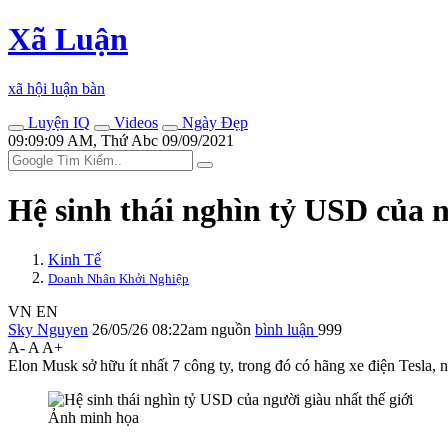
Xã Luận
xã hội luận bàn
Luyện IQ
Videos
Ngày Đẹp
09:09:09 AM, Thứ Abc 09/09/2021
Hệ sinh thái nghìn tỷ USD của n
Kinh Tế
Doanh Nhân Khởi Nghiệp
VN
EN
Sky Nguyen
26/05/26 08:22am
nguồn
bình luận
999
A-
A
A+
Elon Musk sở hữu ít nhất 7 công ty, trong đó có hãng xe điện Tesla, n
Ảnh minh họa