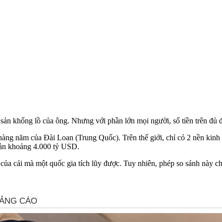
sản khổng lồ của ông. Nhưng với phần lớn mọi người, số tiền trên đủ để
 hàng năm của Đài Loan (Trung Quốc). Trên thế giới, chỉ có 2 nền ki
ản khoảng 4.000 tỷ USD.
ủa cải mà một quốc gia tích lũy được. Tuy nhiên, phép so sánh này c