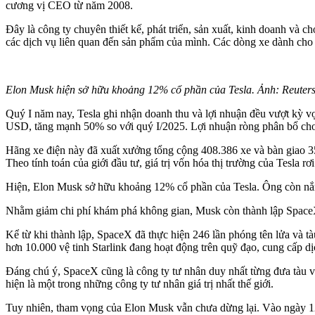
cương vị CEO từ năm 2008.
Đây là công ty chuyên thiết kế, phát triển, sản xuất, kinh doanh và c
các dịch vụ liên quan đến sản phẩm của mình. Các dòng xe dành cho 
Elon Musk hiện sở hữu khoảng 12% cổ phần của Tesla. Ảnh: Reuters
Quý I năm nay, Tesla ghi nhận doanh thu và lợi nhuận đều vượt kỳ v
USD, tăng mạnh 50% so với quý I/2025. Lợi nhuận ròng phân bổ ch
Hãng xe điện này đã xuất xưởng tổng cộng 408.386 xe và bàn giao 35
Theo tính toán của giới đầu tư, giá trị vốn hóa thị trường của Tesla 
Hiện, Elon Musk sở hữu khoảng 12% cổ phần của Tesla. Ông còn n
Nhằm giảm chi phí khám phá không gian, Musk còn thành lập SpaceX v
Kể từ khi thành lập, SpaceX đã thực hiện 246 lần phóng tên lửa và t
hơn 10.000 vệ tinh Starlink đang hoạt động trên quỹ đạo, cung cấp dị
Đáng chú ý, SpaceX cũng là công ty tư nhân duy nhất từng đưa tàu vũ
hiện là một trong những công ty tư nhân giá trị nhất thế giới.
Tuy nhiên, tham vọng của Elon Musk vẫn chưa dừng lại. Vào ngày 12/