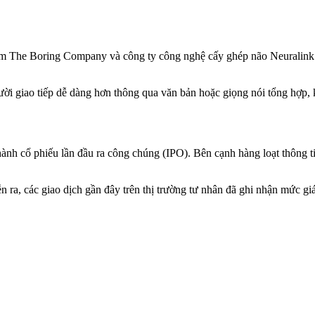
o hầm The Boring Company và công ty công nghệ cấy ghép não Neuralin
gười giao tiếp dễ dàng hơn thông qua văn bản hoặc giọng nói tổng hợp, 
nh cổ phiếu lần đầu ra công chúng (IPO). Bên cạnh hàng loạt thông tin
 ra, các giao dịch gần đây trên thị trường tư nhân đã ghi nhận mức g