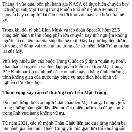
Tháng 4 vừa qua, bốn phi hành gia NASA đã thực hiện chuyến bay
lịch sử quanh Mặt Trăng trong khuôn khổ sứ mệnh Artemis II –
chuyến bay có người lái đầu tiên tới khu vực này sau hơn nửa thế
kỷ.
Trong khi đó, tỷ phú Elon Musk và tập đoàn SpaceX hôm 23/5
cũng tiến hành thành công phần lớn chuyến bay thử nghiệm không
người lái của tên lửa Starship thế hệ mới. Đây là phương tiện được
kỳ vọng sẽ đóng vai trò chủ lực trong các sứ mệnh Mặt Trăng tương
lai của Mỹ.
Phía Mỹ nhiều lần cáo buộc Trung Quốc có ý định “quân sự hóa”,
khai thác tài nguyên và thiết lập quyền kiểm soát trên Mặt Trăng.
Bắc Kinh bác bỏ mạnh mẽ các cáo buộc này, khẳng định chương
trình không gian của nước này phục vụ mục đích hòa bình và
nghiên cứu khoa học.
Tham vọng xây căn cứ thường trực trên Mặt Trăng
Dù chưa từng đưa con người đặt chân lên Mặt Trăng, Trung Quốc
trong những năm gần đây liên tục đạt nhiều bước tiến đáng chú ý
trong lĩnh vực hàng không vũ trụ.
Từ năm 2021, các sứ mệnh Thần Châu liên tục đưa từng nhóm ba
phi hành gia lên trạm Thiên Cung với thời gian lưu trú khoảng sáu