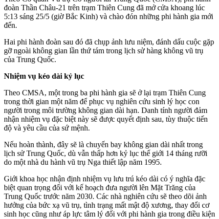
đoàn Thần Châu-21 trên trạm Thiên Cung đã mở cửa khoang lúc
5:13 sáng 25/5 (giờ Bắc Kinh) và chào đón những phi hành gia mới
đến.
Hai phi hành đoàn sau đó đã chụp ảnh lưu niệm, đánh dấu cuộc gặp
gỡ ngoài không gian lần thứ tám trong lịch sử hàng không vũ trụ
của Trung Quốc.
Nhiệm vụ kéo dài kỷ lục
Theo CMSA, một trong ba phi hành gia sẽ ở lại trạm Thiên Cung
trong thời gian một năm để phục vụ nghiên cứu sin‌ּh l‌ּý học con
người trong môi trường không gian dài hạn. Danh tính người đảm
nhận nhiệm vụ đặc biệt này sẽ được quyết định sau, tùy thuộc tiến
độ và yêu cầu của sứ mệnh.
Nếu hoàn thành, đây sẽ là chuyến bay không gian dài nhất trong
lịch sử Trung Quốc, dù vẫn thấp hơn kỷ lục thế giới 14 tháng rưỡi
do một nhà du hành vũ trụ Nga thiết lập năm 1995.
Giới khoa học nhận định nhiệm vụ lưu trú kéo dài có ý nghĩa đặc
biệt quan trọng đối với kế hoạch đưa người lên Mặt Trăng của
Trung Quốc trước năm 2030. Các nhà nghiên cứu sẽ theo dõi ảnh
hưởng của bức xạ vũ trụ, tình trạng mất mật độ xương, thay đổi cơ
sinh học cũng như áp lực tâm lý đối với phi hành gia trong điều kiện