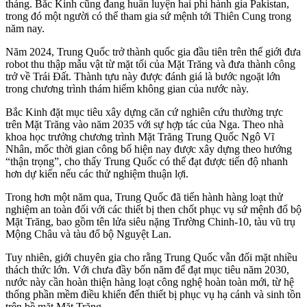
tháng. Bắc Kinh cũng đang huấn luyện hai phi hành gia Pakistan,
trong đó một người có thể tham gia sứ mệnh tới Thiên Cung trong
năm nay.
Năm 2024, Trung Quốc trở thành quốc gia đầu tiên trên thế giới đưa
robot thu thập mẫu vật từ mặt tối của Mặt Trăng và đưa thành công
trở về Trái Đất. Thành tựu này được đánh giá là bước ngoặt lớn
trong chương trình thám hiểm không gian của nước này.
Bắc Kinh đặt mục tiêu xây dựng căn cứ nghiên cứu thường trực
trên Mặt Trăng vào năm 2035 với sự hợp tác của Nga. Theo nhà
khoa học trưởng chương trình Mặt Trăng Trung Quốc Ngô Vĩ
Nhân, mốc thời gian công bố hiện nay được xây dựng theo hướng
“thận trọng”, cho thấy Trung Quốc có thể đạt được tiến độ nhanh
hơn dự kiến nếu các thử nghiệm thuận lợi.
Trong hơn một năm qua, Trung Quốc đã tiến hành hàng loạt thử
nghiệm an toàn đối với các thiết bị then chốt phục vụ sứ mệnh đổ bộ
Mặt Trăng, bao gồm tên lửa siêu nặng Trường Chinh-10, tàu vũ trụ
Mộng Châu và tàu đổ bộ Nguyệt Lan.
Tuy nhiên, giới chuyên gia cho rằng Trung Quốc vẫn đối mặt nhiều
thách thức lớn. Với chưa đầy bốn năm để đạt mục tiêu năm 2030,
nước này cần hoàn thiện hàng loạt công nghệ hoàn toàn mới, từ hệ
thống phần mềm điều khiển đến thiết bị phục vụ hạ cánh và sinh tồn
trên bề mặt Mặt Trăng.