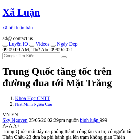
Xã Luận
xã hội luận bàn
ad@ contact us
Luyện IQ
Videos
Ngày Đẹp
09:09:09 AM, Thứ Abc 09/09/2021
Trung Quốc tăng tốc trên
đường đua tới Mặt Trăng
Khoa Học CNTT
Phát Minh Ngiên Cứu
VN
EN
Sky Nguyen
25/05/26 02:29pm
nguồn
bình luận
999
A-
A
A+
Trung Quốc mới đây đã phóng thành công tàu vũ trụ có người lái
Thần Châu-23 đưa ba phi hành gia lên trạm không gian Thiên