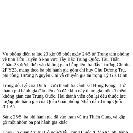
Vụ phóng diễn ra lúc 23 giờ 08 phút ngày 24/5 từ Trung tâm phóng
vệ tinh Tửu Tuyền ở khu vực Tây Bắc Trung Quốc. Tàu Thần
Châu-23 được đưa vào không gian bằng tên lửa đẩy Trường Chinh-
2F Y23, mang theo ba phi hành gia gồm chỉ huy Chu Dương Trụ,
phi công Trương Nguyên Chí và chuyên gia tải trọng Lý Gia Dĩnh.
Trong đó, Lý Gia Dĩnh – cựu thanh tra cảnh sát Hong Kong – trở
thành phi hành gia đầu tiên của đặc khu này tham gia một sứ mệnh
không gian của Trung Quốc. Hai thành viên còn lại đều thuộc lực
lượng phi hành gia của Quân Giải phóng Nhân dân Trung Quốc
(PLA).
Sáng 25/5, ba phi hành gia đã vào trạm vũ trụ Thiên Cung và gặp
gỡ một nhóm ba phi hành gia khác.
Theo Cơ quan Vũ trụ Có người lái Trung Quốc (CMSA), phi hành