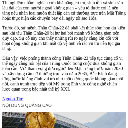
Thí nghiệm nhằm nghiên cứu khả năng cư trú, sinh tồn và sinh sản
lâu dài của con người ngoài không gian – yếu tố được coi là nền
tảng nếu nhân loại muốn thiết lập căn cứ thường trực trên Mặt Trăng
hoặc thực hiện các chuyến bay dài ngày tới sao Hỏa.
Trước đó, sứ mệnh Thần Châu-22 đã phải kết thúc sớm hơn dự kiến
sau khi tàu Thần Châu-20 bị hư hại bởi mảnh vỡ không gian trên
quỹ đạo. Sự cố này cho thấy những rủi ro ngày càng lớn đối với
hoạt động không gian khi mật độ vệ tinh và rác vũ trụ liên tục gia
tăng.
Dẫu vậy, việc phóng thành công Thần Châu-23 tiếp tục củng cố vị
thế ngày càng nổi bật của Trung Quốc trong cuộc đua không gian
toàn cầu. Với tham vọng đưa người lên Mặt Trăng trước năm 2030
và xây dựng căn cứ thường trực vào năm 2035, Bắc Kinh đang
từng bước khẳng định vai trò như một cường quốc không gian mới
nổi, cạnh tranh trực tiếp với Mỹ trong lĩnh vực công nghệ chiến
lược quan trọng bậc nhất thế kỷ XXI.
Nguồn Tin: