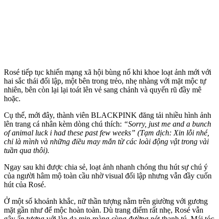
Rosé tiếp tục khiến mạng xã hội bùng nổ khi khoe loạt ảnh mới với
hai sắc thái đối lập, một bên trong trẻo, nhẹ nhàng với mặt mộc tự
nhiên, bên còn lại lại toát lên vẻ sang chảnh và quyến rũ đầy mê
hoặc.
Cụ thể, mới đây, thành viên BLACKPINK đăng tải nhiều hình ảnh
lên trang cá nhân kèm dòng chú thích:
“Sorry, just me and a bunch
of animal luck i had these past few weeks” (Tạm dịch: Xin lỗi nhé,
chỉ là mình và những điều may mắn từ các loài động vật trong vài
tuần qua thôi).
Ngay sau khi được chia sẻ, loạt ảnh nhanh chóng thu hút sự chú ý
của người hâm mộ toàn cầu nhờ visual đối lập nhưng vẫn đầy cuốn
hút của Rosé.
Ở một số khoảnh khắc, nữ thần tượng nằm trên giường với gương
mặt gần như để mộc hoàn toàn. Dù trang điểm rất nhẹ, Rosé vẫn
gây ấn tượng với làn da mịn màng cùng đường nét thanh tú. Mái tóc