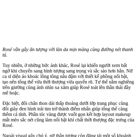
Rosé vẫn gây ấn tượng với làn da mịn màng cùng đường nét thanh
tú.
Tuy nhiên, ở những bức ảnh khác, Rosé lại khiến người xem bất
ngờ khi chuyển sang hình tượng sang trọng và sắc sảo hơn hẳn. Nữ
ca sĩ diện áo khoác lông tông nâu đậm với thiết kế phồng nổi bật,
tạo nên tổng thể vừa thời thượng vừa quyến rũ. Tư thế nằm nghiêng
trên giường cùng ánh nhìn xa xăm giúp Rosé toát lên thần thái đầy
mê hoặc.
Đặc biệt, đôi chân thon dài thấp thoáng dưới lớp trang phục cùng
đôi giày đen hình trái tim trở thành điểm nhấn giúp tổng thể càng
thêm cá tính. Phần tóc vàng được vuốt gọn kết hợp layout makeup
mắt mèo sắc nét cũng làm nổi bật khí chất thời thượng đặc trưng của
Rosé.
Ngoài visual gây chú ý, nữ thần tượng còn đăng tải một số khoảnh