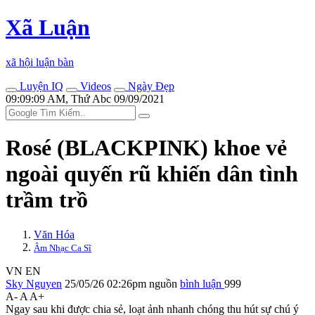
Xã Luận
xã hội luận bàn
Luyện IQ
Videos
Ngày Đẹp
09:09:09 AM, Thứ Abc 09/09/2021
Rosé (BLACKPINK) khoe vẻ
ngoài quyến rũ khiến dân tình
trầm trồ
Văn Hóa
Âm Nhạc Ca Sĩ
VN
EN
Sky Nguyen
25/05/26 02:26pm
nguồn
bình luận
999
A-
A
A+
Ngay sau khi được chia sẻ, loạt ảnh nhanh chóng thu hút sự chú ý