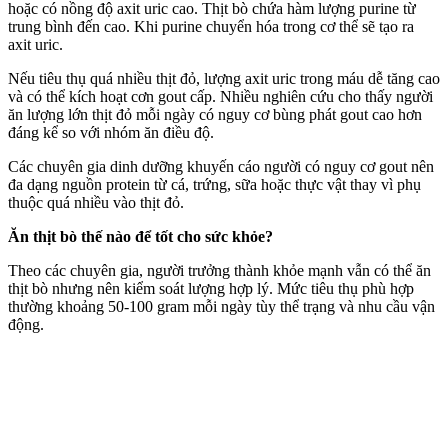
hoặc có nồng độ axit uric cao. Thịt bò chứa hàm lượng purine từ
trung bình đến cao. Khi purine chuyển hóa trong c‌ơ th‌ể sẽ tạo ra
axit uric.
Nếu tiêu thụ quá nhiều thịt đỏ, lượng axit uric trong máu dễ tăng cao
và có thể kích hoạt cơn gout cấp. Nhiều nghiên cứu cho thấy người
ăn lượng lớn thịt đỏ mỗi ngày có nguy cơ bùng phát gout cao hơn
đáng kể so với nhóm ăn điều độ.
Các chuyên gia dinh dưỡng khuyến cáo người có nguy cơ gout nên
đa dạng nguồn protein từ cá, trứng, sữa hoặc thực vật thay vì phụ
thuộc quá nhiều vào thịt đỏ.
Ăn thịt bò thế nào để tốt cho sức khỏe?
Theo các chuyên gia, người trưởng thành khỏe mạnh vẫn có thể ăn
thịt bò nhưng nên kiểm soát lượng hợp lý. Mức tiêu thụ phù hợp
thường khoảng 50-100 gram mỗi ngày tùy thể trạng và nhu cầu vận
động.