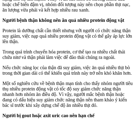
hoặc chế biến đậm vị, nhóm đối tượng này nên chọn phần thịt nạc,
ăn lượng vừa phải và kết hợp nhiều rau xanh.
Người bệnh thận không nên ăn quá nhiều protein động vật
Protein là dưỡng chất cần thiết nhưng với người có chức năng thận
suy giảm, việc nạp quá nhiều protein động vật có thể gây áp lực lớn
lên thận.
Trong quá trình chuyển hóa protein, c‌ơ th‌ể tạo ra nhiều chất thải
chứa nitơ và thận phải làm việc để đào thải chúng ra ngoài.
Nếu chức năng lọc của thận đã suy giảm, việc ăn quá nhiều thịt bò
trong thời gian dài có thể khiến quá trình này trở nên khó khăn hơn.
Một số nghiên cứu về bệnh thận mạn tính cho thấy nhóm người tiêu
thụ nhiều protein động vật có tốc độ suy giảm chức năng thận
nhanh hơn nhóm ăn điều độ. Vì vậy, người mắc bệnh thận hoặc
đang có dấu hiệu suy giảm chức năng thận nên tham khảo ý kiến
bác sĩ trước khi xây dựng chế độ ăn nhiều thịt đỏ.
Người bị gout hoặc axit uric cao nên hạn chế