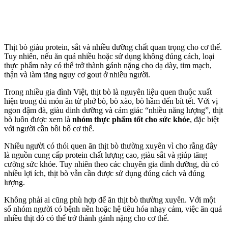
Thịt bò giàu protein, sắt và nhiều dưỡng chất quan trọng cho c‌ơ th‌ể.
Tuy nhiên, nếu ăn quá nhiều hoặc sử dụng không đúng cách, loại
thực phẩm này có thể trở thành gánh nặng cho dạ dày, tim mạch,
thận và làm tăng nguy cơ gout ở nhiều người.
Trong nhiều gia đình Việt, thịt bò là nguyên liệu quen thuộc xuất
hiện trong đủ món ăn từ phở bò, bò xào, bò hầm đến bít tết. Với vị
ngon đậm đà, giàu dinh dưỡng và cảm giác “nhiều năng lượng”, thịt
bò luôn được xem là
nhóm thực phẩm tốt cho sức khỏe
, đặc biệt
với người cần bồi bổ c‌ơ th‌ể.
Nhiều người có thói quen ăn thịt bò thường xuyên vì cho rằng đây
là nguồn cung cấp protein chất lượng cao, giàu sắt và giúp tăng
cường sức khỏe. Tuy nhiên theo các chuyên gia dinh dưỡng, dù có
nhiều lợi ích, thịt bò vẫn cần được sử dụng đúng cách và đúng
lượng.
Không phải ai cũng phù hợp để ăn thịt bò thường xuyên. Với một
số nhóm người có bệnh nền hoặc hệ tiêu hóa nhạ‌y cả‌m, việc ăn quá
nhiều thịt đỏ có thể trở thành gánh nặng cho c‌ơ th‌ể.