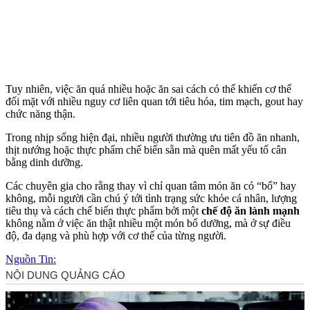
Tuy nhiên, việc ăn quá nhiều hoặc ăn sai cách có thể khiến c‌ơ th‌ể
đối mặt với nhiều nguy cơ liên quan tới tiêu hóa, tim mạch, gout hay
chức năng thận.
Trong nhịp sống hiện đại, nhiều người thường ưu tiên đồ ăn nhanh,
thịt nướng hoặc thực phẩm chế biến sẵn mà quên mất yếu tố cân
bằng dinh dưỡng.
Các chuyên gia cho rằng thay vì chỉ quan tâm món ăn có “bổ” hay
không, mỗi người cần chú ý tới tình trạng sức khỏe cá nhân, lượng
tiêu thụ và cách chế biến thực phẩm bởi một
chế độ ăn lành mạnh
không nằm ở việc ăn thật nhiều một món bổ dưỡng, mà ở sự điều
độ, đa dạng và phù hợp với c‌ơ th‌ể của từng người.
Nguồn Tin: