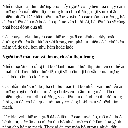
Nhiều khảo sát dinh dưỡng cho thấy người có hệ tiêu hóa nhạ‌y cả‌m
thường dễ xuất hiện triệu chứng khó chịu đường ruột sau khi ăn
nhiều thịt đỏ. Đặc biệt, nếu thường xuyên ăn các món bò nướng, bò
chiên nhiều dầu mỡ hoặc ăn quá no vào buổi tối, hệ tiêu hóa sẽ càng
phải hoạt động quá tải.
Các chuyên gia khuyến cáo những người có bệnh dạ dày hoặc
đường ruột nên ăn thịt bò với lượng vừa phải, ưu tiên cách chế biến
mềm và dễ tiêu hơn như hầm hoặc luộc.
Người mỡ máu cao và tim mạch cần thận trọng
Nhiều người cho rằng thịt bò “lành mạnh” hơn thịt lợn nên có thể ăn
thoải mái. Tuy nhiên thực tế, một số phần thịt bò vẫn chứa lượng
chất béo bão hòa khá cao.
Các phần như sườn bò, ba chỉ bò hoặc thịt bò nhiều vân mỡ nếu ăn
thường xuyên có thể làm tăng cholesterol xấu trong máu. Theo
nhiều nghiên cứu dinh dưỡng, việc tiêu thụ quá nhiều thịt đỏ trong
thời gian dài có liên quan tới nguy cơ tăng lipid máu và bệnh tim
mạch.
Đặc biệt với những người đã có tiền sử cao huyết áp, mỡ máu hoặc
bệnh tim, việc ăn quá nhiều thịt bò nhiều mỡ có thể làm tăng gánh
nặng cho hệ tim mạch. Thay vì ăn các món bò nướng nhiều dầu