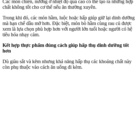
Các món chiên, nướng ở nhiệt độ quá cao có thể tạo ra những hợp
chất không tốt cho c‌ơ th‌ể nếu ăn thường xuyên.
Trong khi đó, các món hầm, luộc hoặc hấp giúp giữ lại dinh dưỡng
mà hạn chế dầu mỡ hơn. Đặc biệt, món bò hầm cùng rau củ được
xem là lựa chọn phù hợp hơn với người lớn tuổi hoặc người có hệ
tiêu hóa nhạ‌y cả‌m.
Kết hợp thực phẩm đúng cách giúp hấp thụ dinh dưỡng tốt
hơn
Dù giàu sắt và kẽm nhưng khả năng hấp thụ các khoáng chất này
còn phụ thuộc vào cách ăn uống đi kèm.