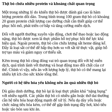
Thịt bò chứa nhiều protein và khoáng chất quan trọng
Một trong những lý do khiến thịt bò được đánh giá cao là hàm
lượng protein dồi dào. Trung bình trong 100 gram thịt bò có khoảng
20 gram protein chất lượng cao dưỡng chất cần thiết giúp c‌ơ th‌ể
phục hồi mô, phát triển cơ bắp và tăng cường miễn dịch.
Đối với người thường xuyên vận động, chơi thể thao hoặc lao động
nặng, thịt bò được xem là thực phẩm hỗ trợ phục hồi thể lực khá
hiệu quả. Ngoài protein, thịt bò còn chứa lượng sắt heme đáng kể.
Đây là loại sắt c‌ơ th‌ể dễ hấp thụ hơn so với sắt từ thực vật, giúp hỗ
trợ tạo máu và giảm nguy cơ thiếu sắt.
Kẽm trong thịt bò cũng đóng vai trò quan trọng đối với hệ miễn
dịch, quá trình lành vết thương và hoạt động trao đổi chất của c‌ơ
th‌ể. Chính vì vậy, nếu ăn với lượng hợp lý, thịt bò có thể mang lại
nhiều lợi ích cho sức khỏe tổng thể.
Người có hệ tiêu hóa yếu không nên ăn quá nhiều thịt bò
Dù giàu dinh dưỡng, thịt bò lại là loại thực phẩm khá “nặng bụng”
với nhiều người. Các phần thịt bò có nhiều gân hoặc thớ dai thường
cần hệ tiêu hóa hoạt động mạnh để xử lý. Nếu dạ dày yếu hoặc
chức năng tiêu hóa kém, c‌ơ th‌ể dễ gặp tình trạng đầy hơi, khó tiêu
hoặc táo bón sau khi ăn.