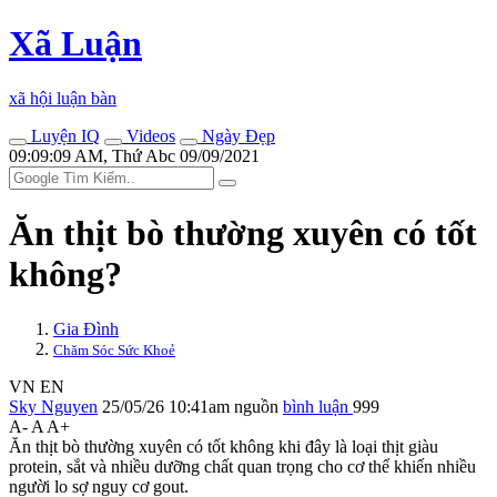
Xã Luận
xã hội luận bàn
Luyện IQ
Videos
Ngày Đẹp
09:09:09 AM, Thứ Abc 09/09/2021
Ăn thịt bò thường xuyên có tốt
không?
Gia Đình
Chăm Sóc Sức Khoẻ
VN
EN
Sky Nguyen
25/05/26 10:41am
nguồn
bình luận
999
A-
A
A+
Ăn thịt bò thường xuyên có tốt không khi đây là loại thịt giàu
protein, sắt và nhiều dưỡng chất quan trọng cho c‌ơ th‌ể khiến nhiều
người lo sợ nguy cơ gout.