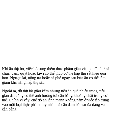
Khi ăn thịt bò, việc bổ sung thêm thực phẩm giàu vitamin C như cà
chua, cam, quýt hoặc kiwi có thể giúp c‌ơ th‌ể hấp thụ sắt hiệu quả
hơn. Ngược lại, uống trà hoặc cà phê ngay sau bữa ăn có thể làm
giảm khả năng hấp thụ sắt.
Ngoài ra, dù thịt bò giàu kẽm nhưng nếu ăn quá nhiều trong thời
gian dài cũng có thể ảnh hưởng tới cân bằng khoáng chất trong c‌ơ
th‌ể. Chính vì vậy, chế độ ăn lành mạnh không nằm ở việc tập trung
vào một loại thực phẩm duy nhất mà cần đảm bảo sự đa dạng và
cân bằng.