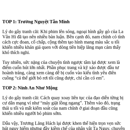
TOP 1: Trường Nguyệt Tẫn Minh
Lý do gây tranh cãi: Khi phim lên sóng, ngoại hình gầy gò của La
Vân Hi đã tạo nên nhiều bàn luận. Bên cạnh đó, nam chính có tính
cách cực đoan, cố chấp, cộng thêm tạo hình mang màu sắc u tối
khiến nhiều khán giả quen với dòng tiên hiệp lãng mạn cảm thấy
khó thích nghi.
Tuy nhiên, sức nặng của chu‌yện tìn‌h ngược tâm lại được xem là
điểm cuốn hút lớn nhất. Phần phục trang và kỹ xảo được đầu tư
hoành tráng, càng xem càng dễ bị cuốn vào kiểu tình yêu điên
cuồng “cả thế giới bỏ rơi tôi cũng được, chỉ cần có em”.
TOP 2: Ninh An Như Mộng
Lý do gây tranh cãi: Cách quay xoay liên tục của đạo diễn từng bị
cư dân mạng ví như “máy giặt lồng ngang”. Thêm vào đó, trạng
thái u tối và mất kiểm soát của nam chính ở giai đoạn đầu cũng
khiến nhiều người bỏ phim sớm.
Dẫu vậy, Trương Lăng Hách lại được khen thể hiện trọn vẹn sức
hút nguy hiểm nhưng đầy kiềm chế của nhân vật Tạ Nguy. chu‌yện