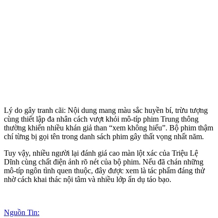
Lý do gây tranh cãi: Nội dung mang màu sắc huyền bí, trừu tượng
cùng thiết lập đa nhân cách vượt khỏi mô-típ phim Trung thông
thường khiến nhiều khán giả than “xem không hiểu”. Bộ phim thậm
chí từng bị gọi tên trong danh sách phim gây thất vọng nhất năm.
Tuy vậy, nhiều người lại đánh giá cao màn lột xác của Triệu Lệ
Dĩnh cùng chất điện ảnh rõ nét của bộ phim. Nếu đã chán những
mô-típ ngôn tình quen thuộc, đây được xem là tác phẩm đáng thử
nhờ cách khai thác nội tâm và nhiều lớp ẩn dụ táo bạo.
Nguồn Tin: