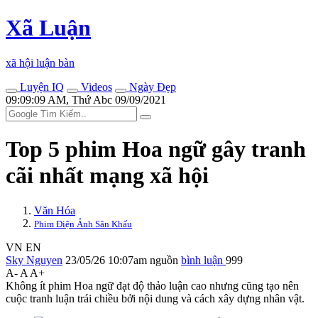
Xã Luận
xã hội luận bàn
Luyện IQ
Videos
Ngày Đẹp
09:09:09 AM, Thứ Abc 09/09/2021
Top 5 phim Hoa ngữ gây tranh
cãi nhất mạng xã hội
Văn Hóa
Phim Điện Ảnh Sân Khấu
VN
EN
Sky Nguyen
23/05/26 10:07am
nguồn
bình luận
999
A-
A
A+
Không ít phim Hoa ngữ đạt độ thảo luận cao nhưng cũng tạo nên
cuộc tranh luận trái chiều bởi nội dung và cách xây dựng nhân vật.