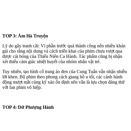
TOP 3: Ám Hà Truyện
Lý do gây tranh cãi: Vì phần trước quá thành công nên nhiều khán
giả cho rằng nội dung và cách triển khai của phim chưa vượt qua
được cái bóng của Thiếu Niên Ca Hành. Tác phẩm cũng bị nhận
xét thiếu cảm giác nhiệt huyết của nhóm nhân vật trẻ.
Tuy nhiên, tạo hình cổ trang áo đen của Cung Tuấn vẫn nhận nhiều
lời khen. Bộ phim theo phong cách giang hồ u tối, các cảnh hành
động mượt mắt cùng kỹ xảo ổn định nên vẫn là lựa chọn đáng thử
với fan phim võ hiệp.
TOP 4: Dữ Phượng Hành