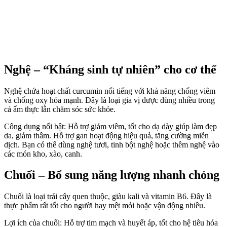
Nghệ – “Kháng sinh tự nhiên” cho c‌ơ th‌ể
Nghệ chứa hoạt chất curcumin nổi tiếng với khả năng chống viêm
và chống oxy hóa mạnh. Đây là loại gia vị được dùng nhiều trong
cả ẩm thực lẫn chăm sóc sức khỏe.
Công dụng nổi bật: Hỗ trợ giảm viêm, tốt cho dạ dày giúp làm đẹp
da, giảm thâm. Hỗ trợ gan hoạt động hiệu quả, tăng cường miễn
dịch. Bạn có thể dùng nghệ tươi, tinh bột nghệ hoặc thêm nghệ vào
các món kho, xào, canh.
Chuối – Bổ sung năng lượng nhanh chóng
Chuối là loại trái cây quen thuộc, giàu kali và vitamin B6. Đây là
thực phẩm rất tốt cho người hay mệt mỏi hoặc vận động nhiều.
Lợi ích của chuối: Hỗ trợ tim mạch và huyết áp, tốt cho hệ tiêu hóa