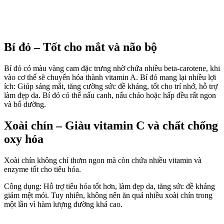
Bí đỏ – Tốt cho mắt và não bộ
Bí đỏ có màu vàng cam đặc trưng nhờ chứa nhiều beta-carotene, khi
vào c‌ơ th‌ể sẽ chuyển hóa thành vitamin A. Bí đỏ mang lại nhiều lợi
ích: Giúp sáng mắt, tăng cường sức đề kháng, tốt cho trí nhớ, hỗ trợ
làm đẹp da. Bí đỏ có thể nấu canh, nấu cháo hoặc hấp đều rất ngon
và bổ dưỡng.
Xoài chín – Giàu vitamin C và chất chống
oxy hóa
Xoài chín không chỉ thơm ngon mà còn chứa nhiều vitamin và
enzyme tốt cho tiêu hóa.
Công dụng: Hỗ trợ tiêu hóa tốt hơn, làm đẹp da, tăng sức đề kháng
giảm mệt mỏi. Tuy nhiên, không nên ăn quá nhiều xoài chín trong
một lần vì hàm lượng đường khá cao.