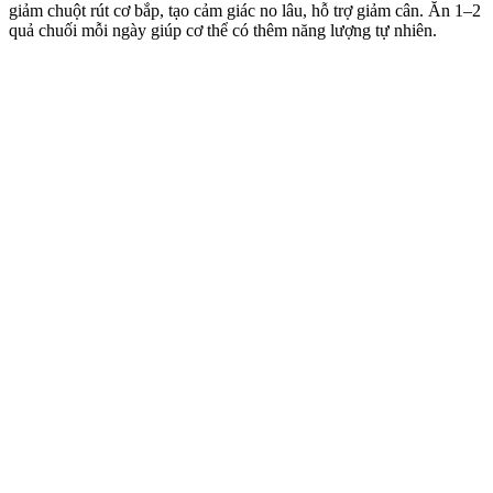
giảm chuột rút cơ bắp, tạo cảm giác no lâu, hỗ trợ giảm cân. Ăn 1–2
quả chuối mỗi ngày giúp c‌ơ th‌ể có thêm năng lượng tự nhiên.