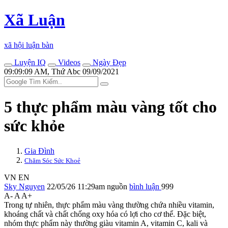
Xã Luận
xã hội luận bàn
Luyện IQ
Videos
Ngày Đẹp
09:09:09 AM, Thứ Abc 09/09/2021
5 thực phẩm màu vàng tốt cho
sức khỏe
Gia Đình
Chăm Sóc Sức Khoẻ
VN
EN
Sky Nguyen
22/05/26 11:29am
nguồn
bình luận
999
A-
A
A+
Trong tự nhiên, thực phẩm màu vàng thường chứa nhiều vitamin,
khoáng chất và chất chống oxy hóa có lợi cho c‌ơ th‌ể. Đặc biệt,
nhóm thực phẩm này thường giàu vitamin A, vitamin C, kali và