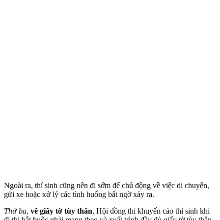
Ngoài ra, thí sinh cũng nên đi sớm để chủ động về việc di chuyển,
gửi xe hoặc xử lý các tình huống bất ngờ xảy ra.
Thứ ba
,
về giấy tờ tùy thân
, Hội đồng thi khuyến cáo thí sinh khi
đi thi bắt buộc phải mang theo và xuất trình đầy đủ giấy tờ tùy thân