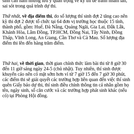
sinh cần nắm những lưu ý quan trọng về kỳ thi để tránh nhầm lẫn,
sai sót trong quá trình dự thi.
Thứ nhất
,
về địa điểm thi
, do số lượng thí sinh đợt 2 tăng cao nên
kỳ thi đợt 2 được tổ chức tại 64 đơn vị trường học thuộc 15 tỉnh,
thành phố, gồm: Huế, Đà Nẵng, Quảng Ngãi, Gia Lai, Đắk Lắk,
Khánh Hòa, Lâm Đồng, TP.HCM, Đồng Nai, Tây Ninh, Đồng
Tháp, Vĩnh Long, An Giang, Cần Thơ và Cà Mau. Số lượng địa
điểm thi lên đến hàng trăm điểm.
Thứ hai,
về thời gian
, thời gian chính thức làm bài thi từ 8 giờ 30
đến 11 giờ sáng ngày 24-5 (chủ nhật). Tuy nhiên, thí sinh được
khuyến cáo nên có mặt sớm hơn vì từ 7 giờ 15 đến 7 giờ 30 phút,
các điểm thi sẽ giải quyết các trường hợp liên quan đến việc thí sinh
quên Giấy báo dự thi, thí sinh điều chỉnh thông tin cá nhân gồm họ
tên, ngày sinh, số căn cước và các trường hợp phát sinh khác (nếu
có) tại Phòng Hội đồng.