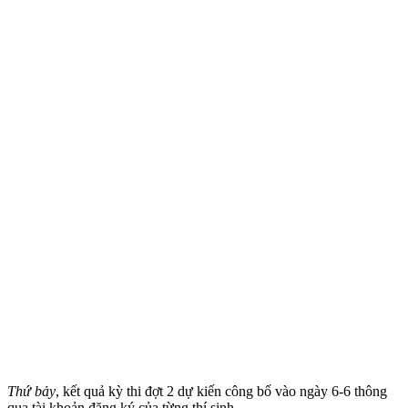
Thứ bảy
, kết quả kỳ thi đợt 2 dự kiến công bố vào ngày 6-6 thông
qua tài khoản đăng ký của từng thí sinh.