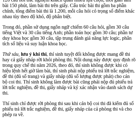
bài 150 phút, làm bài thi trên giấy. Cấu trúc bài thi gồm ba phần
chính, tổng điểm bài thi là 1.200, mỗi câu hỏi có trọng số điểm khác
nhau tùy theo độ khó, độ phân biệt.
Trong đó, phần sử dụng ngôn ngữ chiếm 60 câu hỏi, gồm 30 câu
tiếng Việt và 30 câu tiếng Anh; phần toán học gồm 30 câu; phần tư
duy khoa học gồm 30 câu, tập trung đánh giá năng lực logic, phân
tích số liệu và suy luận khoa học.
Thứ sáu,
lưu ý khi thi
, thí sinh tuyệt đối không được mang đề thi
hay cả giấy nháp rời khỏi phòng thi. Nội dung này được quy định rõ
trong quy chế thi năm 2026, theo đó, thí sinh không được khi có
hiệu lệnh hết giờ làm bài, thí sinh phải nộp phiếu trả lời trắc nghiệm,
đề thi (đủ số trang) và giấy nháp (đủ số lượng được phát) cho cán
bộ coi thi. Thí sinh không làm được bài cũng phải nộp đủ phiếu trả
lời trắc nghiệm, đề thi, giấy nháp và ký xác nhận vào danh sách dự
thi.
Thí sinh chỉ được rời phòng thi sau khi cán bộ coi thi đã kiểm đủ số
phiếu trả lời trắc nghiệm, đề thi, giấy nháp của cả phòng thi và cho
phép ra về.