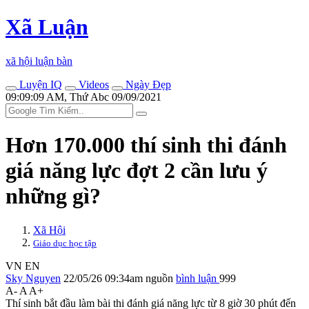
Xã Luận
xã hội luận bàn
Luyện IQ
Videos
Ngày Đẹp
09:09:09 AM, Thứ Abc 09/09/2021
Hơn 170.000 thí sinh thi đánh
giá năng lực đợt 2 cần lưu ý
những gì?
Xã Hội
Giáo dục học tập
VN
EN
Sky Nguyen
22/05/26 09:34am
nguồn
bình luận
999
A-
A
A+
Thí sinh bắt đầu làm bài thi đánh giá năng lực từ 8 giờ 30 phút đến