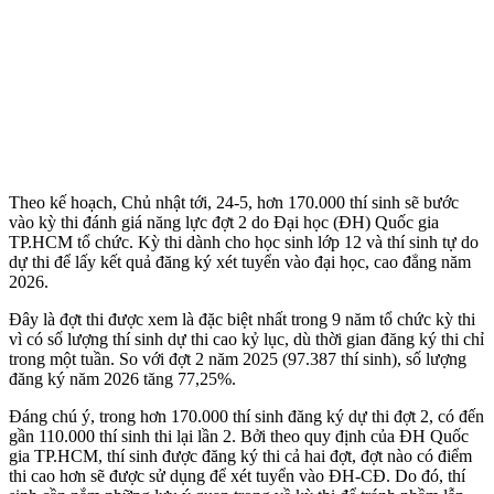
Theo kế hoạch, Chủ nhật tới, 24-5, hơn 170.000 thí sinh sẽ bước
vào kỳ thi đánh giá năng lực đợt 2 do Đại học (ĐH) Quốc gia
TP.HCM tổ chức. Kỳ thi dành cho học sinh lớp 12 và thí sinh tự do
dự thi để lấy kết quả đăng ký xét tuyển vào đại học, cao đẳng năm
2026.
Đây là đợt thi được xem là đặc biệt nhất trong 9 năm tổ chức kỳ thi
vì có số lượng thí sinh dự thi cao kỷ lục, dù thời gian đăng ký thi chỉ
trong một tuần. So với đợt 2 năm 2025 (97.387 thí sinh), số lượng
đăng ký năm 2026 tăng 77,25%.
Đáng chú ý, trong hơn 170.000 thí sinh đăng ký dự thi đợt 2, có đến
gần 110.000 thí sinh thi lại lần 2. Bởi theo quy định của ĐH Quốc
gia TP.HCM, thí sinh được đăng ký thi cả hai đợt, đợt nào có điểm
thi cao hơn sẽ được sử dụng để xét tuyển vào ĐH-CĐ. Do đó, thí