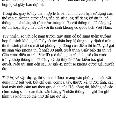
hợp lệ và giấy báo dự thi.
Trong đó, giấy tờ tùy thân hợp lệ là bản chính, còn hạn sử dụng của
thẻ căn cước/căn cước công dân đã sử dụng để đăng ký dự thi có
thông tin cá nhân, số căn cước trùng khớp với thông tin đã đăng ký
dự thi hoặc Hộ chiếu đối với thí sinh không có quốc tịch Việt Nam.
Tuy nhiên, so với các năm trước, quy định có bổ sung thêm trường
hợp thí sinh không có Giấy tờ tùy thân hợp lệ được quy định ở trên
thì thí sinh phải có mặt tại phòng hội đồng của điểm thi trước giờ gọi
thí sinh vào phòng thi ít nhất 30 phút, xuất trình Giấy báo dự thi và
Căn cước điện tử trên VneID (có thông tin cá nhân, số căn cước
trùng khớp thông tin đã đăng ký dự thi) để được kiểm tra, giải
quyết. Nếu thí sinh đến sau 07 giờ 45 phút sẽ không được giải quyết
dự thi.
Thứ tư,
về vật dụng
, thí sinh chỉ được mang vào phòng thi các vật
dụng như bút viết, bút chì đen, compa, tẩy, thước kẻ, thước tính, các
loại máy tính cầm tay theo quy định của Hội đồng thi, không có các
chức năng sau: soạn thảo văn bản, gửi-nhận thông tin, ghi âm-ghi
hình và không có thẻ nhớ để lưu dữ liệu.