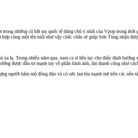
t trong những cú bắt tay quốc tế đáng chú ý nhất của Vpop trong thời g
ết hợp cùng một tên tuổi như vậy chắc chắn sẽ giúp Sơn Tùng nhận được
 xa lạ. Trong nhiều năm qua, nam ca sĩ liên tục cho thấy định hướng x
thường được đầu tư mạnh tay về phần hình ảnh, âm thanh cũng như cách
lượng người hâm mộ đông đảo và có sức lan tỏa mạnh mẽ trên các nền 