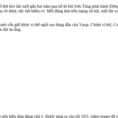
hờ đợi kéo dài suốt gần hai năm qua kể từ khi Sơn Tùng phát hành
Đừng
y trì được sức hút hiếm có. Mỗi động thái trên mạng xã hội, mỗi lần x
, anh vẫn giữ được vị thế ngôi sao hàng đầu của Vpop. Chính vì thế,
Co
n dài im ắng.
nên hiệu ứng đáng chú ý. Được tung ra vào tối 19/5, video teaser đã v