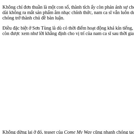
Không chỉ đơn thuần là một con số, thành tích ấy còn phản ánh sự c
dài không ra mắt sản phẩm âm nhạc chính thức, nam ca sĩ vẫn luôn du
chóng trở thành chủ đề bàn luận.
Điều đặc biệt ở Sơn Tùng là dù có thời điểm hoạt động khá kín tiếng
còn được xem như lời khẳng định cho vị trí của nam ca sĩ sau thời gia
Không dừng lại ở đó, teaser của
Come My Way
cũng nhanh chóng tạo 