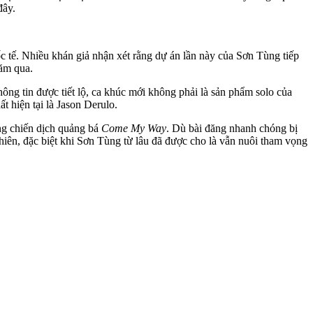
đây.
 tế. Nhiều khán giả nhận xét rằng dự án lần này của Sơn Tùng tiếp
năm qua.
hông tin được tiết lộ, ca khúc mới không phải là sản phẩm solo của
 hiện tại là Jason Derulo.
ong chiến dịch quảng bá
Come My Way
. Dù bài đăng nhanh chóng bị
iên, đặc biệt khi Sơn Tùng từ lâu đã được cho là vẫn nuôi tham vọng