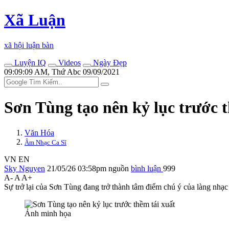
Xã Luận
xã hội luận bàn
Luyện IQ
Videos
Ngày Đẹp
09:09:09 AM, Thứ Abc 09/09/2021
Sơn Tùng tạo nên kỷ lục trước t
Văn Hóa
Âm Nhạc Ca Sĩ
VN
EN
Sky Nguyen
21/05/26 03:58pm
nguồn
bình luận
999
A-
A
A+
Sự trở lại của Sơn Tùng đang trở thành tâm điểm chú ý của làng nhạ
Ảnh minh họa