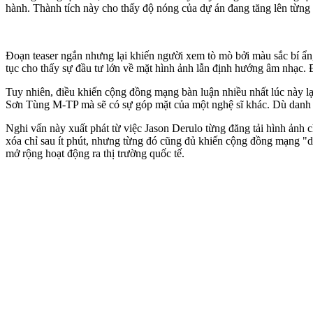
hành. Thành tích này cho thấy độ nóng của dự án đang tăng lên từng 
Đoạn teaser ngắn nhưng lại khiến người xem tò mò bởi màu sắc bí ẩn
tục cho thấy sự đầu tư lớn về mặt hình ảnh lẫn định hướng âm nhạc. 
Tuy nhiên, điều khiến cộng đồng mạng bàn luận nhiều nhất lúc này l
Sơn Tùng M-TP mà sẽ có sự góp mặt của một nghệ sĩ khác. Dù danh tín
Nghi vấn này xuất phát từ việc Jason Derulo từng đăng tải hình ảnh 
xóa chỉ sau ít phút, nhưng từng đó cũng đủ khiến cộng đồng mạng "d
mở rộng hoạt động ra thị trường quốc tế.