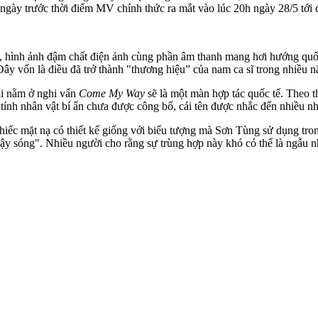
ngày trước thời điểm MV chính thức ra mắt vào lúc 20h ngày 28/5 tới 
, hình ảnh đậm chất điện ảnh cùng phần âm thanh mang hơi hướng quốc
Đây vốn là điều đã trở thành "thương hiệu” của nam ca sĩ trong nhiều 
ại nằm ở nghi vấn
Come My Way
sẽ là một màn hợp tác quốc tế. Theo t
h nhân vật bí ẩn chưa được công bố, cái tên được nhắc đến nhiều nhất
chiếc mặt nạ có thiết kế giống với biểu tượng mà Sơn Tùng sử dụng tr
ậy sóng". Nhiều người cho rằng sự trùng hợp này khó có thể là ngẫu nh