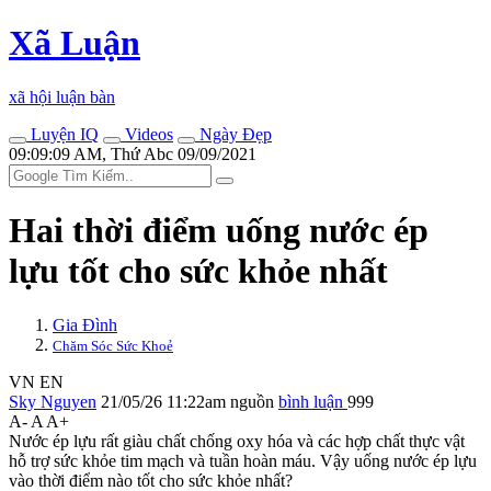
Xã Luận
xã hội luận bàn
Luyện IQ
Videos
Ngày Đẹp
09:09:09 AM, Thứ Abc 09/09/2021
Hai thời điểm uống nước ép
lựu tốt cho sức khỏe nhất
Gia Đình
Chăm Sóc Sức Khoẻ
VN
EN
Sky Nguyen
21/05/26 11:22am
nguồn
bình luận
999
A-
A
A+
Nước ép lựu rất giàu chất chống oxy hóa và các hợp chất thực vật
hỗ trợ sức khỏe tim mạch và tuần hoàn máu. Vậy uống nước ép lựu
vào thời điểm nào tốt cho sức khỏe nhất?