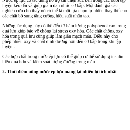
Nước ép lựu có tác dụng hỗ trợ cải thiện sức bền trong các buổi tập
luyện kéo dài và giúp giảm đau nhức cơ bắp. Một đánh giá các
nghiên cứu cho thấy nó có thể là một lựa chọn tự nhiên thay thế cho
các chất bổ sung tăng cường hiệu suất nhân tạo.
Những tác dụng này có thể đến từ hàm lượng polyphenol cao trong
quả lựu giúp bảo vệ chống lại stress oxy hóa. Các chất chống oxy
hóa trong quả lựu cũng giúp làm giãn mạch máu. Điều này cho
phép nhiều oxy và chất dinh dưỡng hơn đến cơ bắp trong khi tập
luyện .
Các hợp chất trong nước ép lựu có thể giúp c‌ơ th‌ể sử dụng insulin
hiệu quả hơn và kiểm soát lượng đường trong máu.
2. Thời điểm uống nước ép lựu mang lại nhiều lợi ích nhất