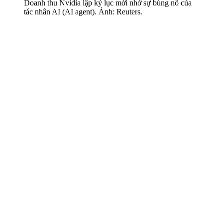
Doanh thu Nvidia lập kỷ lục mới nhờ sự bùng nổ của
tác nhân AI (AI agent). Ảnh: Reuters.