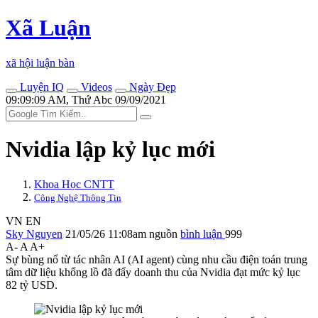
Xã Luận
xã hội luận bàn
Luyện IQ
Videos
Ngày Đẹp
09:09:09 AM, Thứ Abc 09/09/2021
Nvidia lập kỷ lục mới
Khoa Học CNTT
Công Nghệ Thông Tin
VN
EN
Sky Nguyen
21/05/26 11:08am
nguồn
bình luận
999
A-
A
A+
Sự bùng nổ từ tác nhân AI (AI agent) cùng nhu cầu điện toán trung
tâm dữ liệu khổng lồ đã đẩy doanh thu của Nvidia đạt mức kỷ lục
82 tỷ USD.