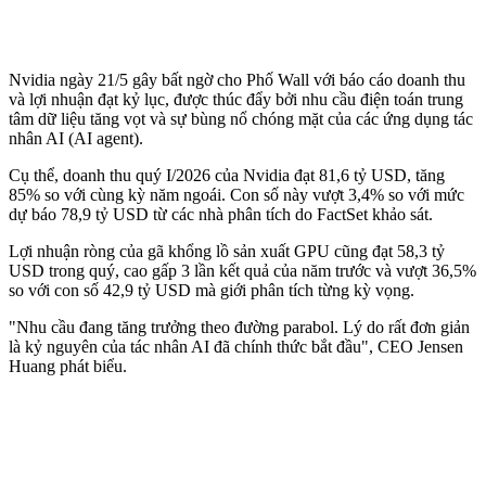
Nvidia ngày 21/5 gây bất ngờ cho Phố Wall với báo cáo doanh thu
và lợi nhuận đạt kỷ lục, được thúc đẩy bởi nhu cầu điện toán trung
tâm dữ liệu tăng vọt và sự bùng nổ chóng mặt của các ứng dụng tác
nhân AI (AI agent).
Cụ thể, doanh thu quý I/2026 của Nvidia đạt 81,6 tỷ USD, tăng
85% so với cùng kỳ năm ngoái. Con số này vượt 3,4% so với mức
dự báo 78,9 tỷ USD từ các nhà phân tích do FactSet khảo sát.
Lợi nhuận ròng của gã khổng lồ sản xuất GPU cũng đạt 58,3 tỷ
USD trong quý, cao gấp 3 lần kết quả của năm trước và vượt 36,5%
so với con số 42,9 tỷ USD mà giới phân tích từng kỳ vọng.
"Nhu cầu đang tăng trưởng theo đường parabol. Lý do rất đơn giản
là kỷ nguyên của tác nhân AI đã chính thức bắt đầu", CEO Jensen
Huang phát biểu.