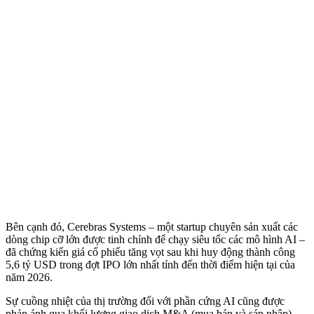
Bên cạnh đó, Cerebras Systems – một startup chuyên sản xuất các
dòng chip cỡ lớn được tinh chỉnh để chạy siêu tốc các mô hình AI –
đã chứng kiến giá cổ phiếu tăng vọt sau khi huy động thành công
5,6 tỷ USD trong đợt IPO lớn nhất tính đến thời điểm hiện tại của
năm 2026.
Sự cuồng nhiệt của thị trường đối với phần cứng AI cũng được
phản ánh qua khối lượng giao dịch M&A (mua bán và sáp nhập)