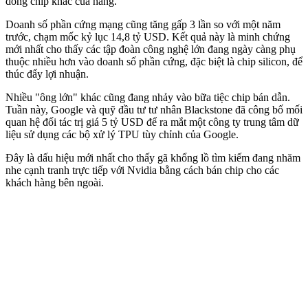
dòng chip khác của hãng.
Doanh số phần cứng mạng cũng tăng gấp 3 lần so với một năm
trước, chạm mốc kỷ lục 14,8 tỷ USD. Kết quả này là minh chứng
mới nhất cho thấy các tập đoàn công nghệ lớn đang ngày càng phụ
thuộc nhiều hơn vào doanh số phần cứng, đặc biệt là chip silicon, để
thúc đẩy lợi nhuận.
Nhiều "ông lớn" khác cũng đang nhảy vào bữa tiệc chip bán dẫn.
Tuần này, Google và quỹ đầu tư tư nhân Blackstone đã công bố mối
quan hệ đối tác trị giá 5 tỷ USD để ra mắt một công ty trung tâm dữ
liệu sử dụng các bộ xử lý TPU tùy chỉnh của Google.
Đây là dấu hiệu mới nhất cho thấy gã khổng lồ tìm kiếm đang nhăm
nhe cạnh tranh trực tiếp với Nvidia bằng cách bán chip cho các
khách hàng bên ngoài.