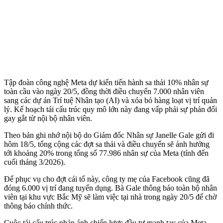
Tập đoàn công nghệ Meta dự kiến tiến hành sa thải 10% nhân sự
toàn cầu vào ngày 20/5, đồng thời điều chuyển 7.000 nhân viên
sang các dự án Trí tuệ Nhân tạo (AI) và xóa bỏ hàng loạt vị trí quản
lý. Kế hoạch tái cấu trúc quy mô lớn này đang vấp phải sự phản đối
gay gắt từ nội bộ nhân viên.
Theo bản ghi nhớ nội bộ do Giám đốc Nhân sự Janelle Gale gửi đi
hôm 18/5, tổng cộng các đợt sa thải và điều chuyển sẽ ảnh hưởng
tới khoảng 20% trong tổng số 77.986 nhân sự của Meta (tính đến
cuối tháng 3/2026).
Để phục vụ cho đợt cải tổ này, công ty mẹ của Facebook cũng đã
đóng 6.000 vị trí đang tuyển dụng. Bà Gale thông báo toàn bộ nhân
viên tại khu vực Bắc Mỹ sẽ làm việc tại nhà trong ngày 20/5 để chờ
thông báo chính thức.
Cuộc tái cấu trúc phản ánh chiến lược đầu tư mạnh tay của Meta