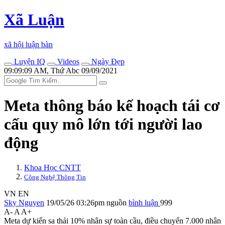
Xã Luận
xã hội luận bàn
Luyện IQ
Videos
Ngày Đẹp
09:09:09 AM, Thứ Abc 09/09/2021
Meta thông báo kế hoạch tái cơ
cấu quy mô lớn tới người lao
động
Khoa Học CNTT
Công Nghệ Thông Tin
VN
EN
Sky Nguyen
19/05/26 03:26pm
nguồn
bình luận
999
A-
A
A+
Meta dự kiến sa thải 10% nhân sự toàn cầu, điều chuyển 7.000 nhân