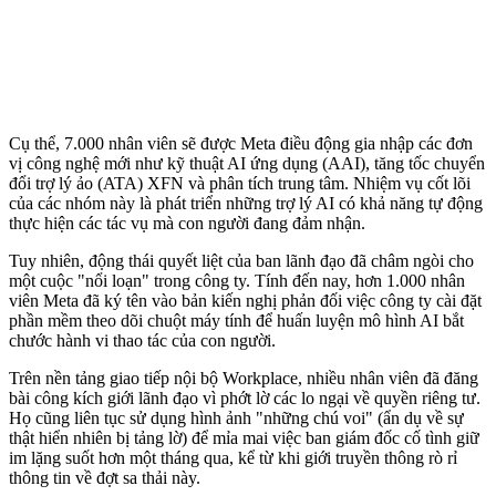
Cụ thể, 7.000 nhân viên sẽ được Meta điều động gia nhập các đơn
vị công nghệ mới như kỹ thuật AI ứng dụng (AAI), tăng tốc chuyển
đổi trợ lý ảo (ATA) XFN và phân tích trung tâm. Nhiệm vụ cốt lõi
của các nhóm này là phát triển những trợ lý AI có khả năng tự động
thực hiện các tác vụ mà con người đang đảm nhận.
Tuy nhiên, động thái quyết liệt của ban lãnh đạo đã châm ngòi cho
một cuộc "nổi loạn" trong công ty. Tính đến nay, hơn 1.000 nhân
viên Meta đã ký tên vào bản kiến nghị phản đối việc công ty cài đặt
phần mềm theo dõi chuột máy tính để huấn luyện mô hình AI bắt
chước hành vi thao tác của con người.
Trên nền tảng giao tiếp nội bộ Workplace, nhiều nhân viên đã đăng
bài công kích giới lãnh đạo vì phớt lờ các lo ngại về quyền riêng tư.
Họ cũng liên tục sử dụng hình ảnh "những chú voi" (ẩn dụ về sự
thật hiển nhiên bị tảng lờ) để mỉa mai việc ban giám đốc cố tình giữ
im lặng suốt hơn một tháng qua, kể từ khi giới truyền thông rò rỉ
thông tin về đợt sa thải này.