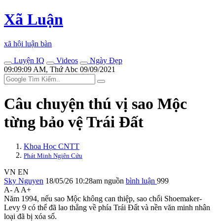
Xã Luận
xã hội luận bàn
Luyện IQ
Videos
Ngày Đẹp
09:09:09 AM, Thứ Abc 09/09/2021
Câu chuyện thú vị sao Mộc
từng bảo vệ Trái Đất
Khoa Học CNTT
Phát Minh Ngiên Cứu
VN
EN
Sky Nguyen
18/05/26 10:28am
nguồn
bình luận
999
A-
A
A+
Năm 1994, nếu sao Mộc không can thiệp, sao chổi Shoemaker-
Levy 9 có thể đã lao thẳng về phía Trái Đất và nền văn minh nhân
loại đã bị xóa sổ.