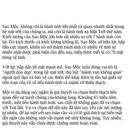
Sao Mộc, không chỉ là hành tinh lớn nhất và quay nhanh nhất trong
hệ mặt trời của chúng ta, mà còn là hành tinh xa Mặt Trời thứ năm.
Khối lượng của Sao Mộc lớn hơn rất nhiều so với 7 hành tinh còn
lại. Do kích thước và khối lượng khổng lồ, Sao Mộc sở hữu lực hấp
dẫn cực mạnh, khiến nó trở thành hành tinh có nhiều vệ tinh tự
nhiên nhất được phát hiện cho đến nay, hiện được biết là có 79 mặt
trăng vệ tinh.
Với lực hấp dẫn bề mặt mạnh mẽ, Sao Mộc luôn đóng vai trò là
"người dọn dẹp" trong hệ mặt trời, thu hút "mảnh vụn không gian"
ngoài quỹ đạo và bảo vệ các thiên thể khác khỏi bị tổn hại giữa sự
hỗn loạn của vô số tiểu hành tinh và mảnh vỡ thiên thạch.
Một ví dụ đáng suy ngẫm là giả thuyết va chạm thiên thạch liên
quan đến sự tuyệt chủng của khủng long. Khoảng 65 triệu năm
trước, một tiểu hành tinh hoặc sao chổi từ không gian đã va chạm
với Trái đất. Vụ va chạm dữ dội này đã làm suy yếu các lực lượng
tự nhiên, để lại một vết sẹo toàn cầu và có lẽ giải thích sự biến mất
đột ngột của những sinh vật mạnh mẽ như khủng long. Tuy nhiên,
giả thuyết này vẫn chưa được chứng minh hoàn toàn.