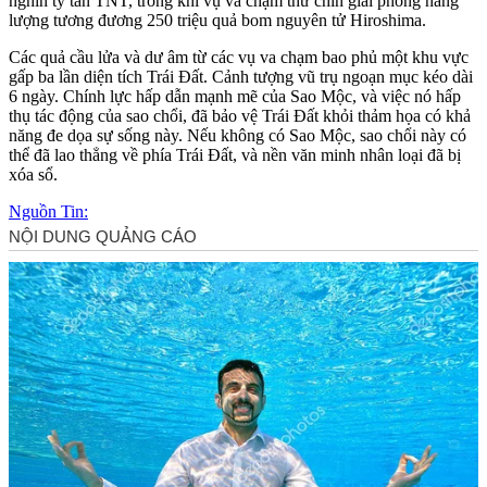
nghìn tỷ tấn TNT, trong khi vụ va chạm thứ chín giải phóng năng
lượng tương đương 250 triệu quả bom nguyên tử Hiroshima.
Các quả cầu lửa và dư âm từ các vụ va chạm bao phủ một khu vực
gấp ba lần diện tích Trái Đất. Cảnh tượng vũ trụ ngoạn mục kéo dài
6 ngày. Chính lực hấp dẫn mạnh mẽ của Sao Mộc, và việc nó hấp
thụ tác động của sao chổi, đã bảo vệ Trái Đất khỏi thảm họa có khả
năng đe dọa sự sống này. Nếu không có Sao Mộc, sao chổi này có
thể đã lao thẳng về phía Trái Đất, và nền văn minh nhân loại đã bị
xóa sổ.
Nguồn Tin: