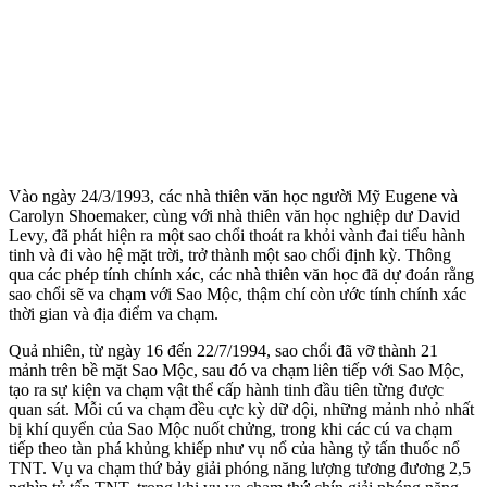
Vào ngày 24/3/1993, các nhà thiên văn học người Mỹ Eugene và
Carolyn Shoemaker, cùng với nhà thiên văn học nghiệp dư David
Levy, đã phát hiện ra một sao chổi thoát ra khỏi vành đai tiểu hành
tinh và đi vào hệ mặt trời, trở thành một sao chổi định kỳ. Thông
qua các phép tính chính xác, các nhà thiên văn học đã dự đoán rằng
sao chổi sẽ va chạm với Sao Mộc, thậm chí còn ước tính chính xác
thời gian và địa điểm va chạm.
Quả nhiên, từ ngày 16 đến 22/7/1994, sao chổi đã vỡ thành 21
mảnh trên bề mặt Sao Mộc, sau đó va chạm liên tiếp với Sao Mộc,
tạo ra sự kiện va chạm vật thể cấp hành tinh đầu tiên từng được
quan sát. Mỗi cú va chạm đều cực kỳ dữ dội, những mảnh nhỏ nhất
bị khí quyển của Sao Mộc nuốt chửng, trong khi các cú va chạm
tiếp theo tàn phá khủng khiếp như vụ nổ của hàng tỷ tấn thuốc nổ
TNT. Vụ va chạm thứ bảy giải phóng năng lượng tương đương 2,5