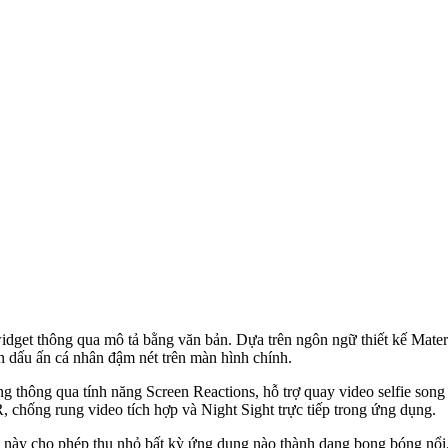
idget thông qua mô tả bằng văn bản. Dựa trên ngôn ngữ thiết kế Mater
ên dấu ấn cá nhân đậm nét trên màn hình chính.
g thông qua tính năng Screen Reactions, hỗ trợ quay video selfie song
 chống rung video tích hợp và Night Sight trực tiếp trong ứng dụng.
này cho phép thu nhỏ bất kỳ ứng dụng nào thành dạng bong bóng nổi