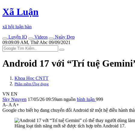
Xã Luận
xã hội luận bàn
Luyện IQ
Videos
Ngày Đẹp
09:09:09 AM, Thứ Abc 09/09/2021
Android 17 với “Trí tuệ Gemini”
Khoa Học CNTT
Phần mềm Ứng dụng
VN
EN
Sky Nguyen
17/05/26 09:59am
nguồn
bình luận
999
A-
A
A+
Google cho biết họ đang chuyển đổi Android từ một hệ điều hành thàn
Hàng loạt tính năng mới sẽ được tích hợp trên Android 17.