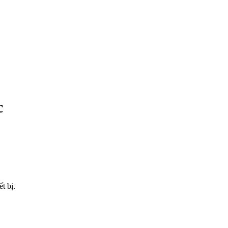
c
t bị.