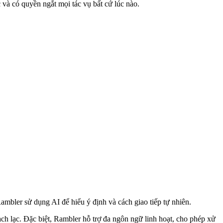
 và có quyền ngắt mọi tác vụ bất cứ lúc nào.
mbler sử dụng AI để hiểu ý định và cách giao tiếp tự nhiên.
ch lạc. Đặc biệt, Rambler hỗ trợ đa ngôn ngữ linh hoạt, cho phép xử