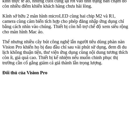
kính thực tế ảo, nhưng cuối cùng lại rơi vào tình trạng bán chậm do
còn nhiều điểm khiến khách hàng chưa hài lòng.
Kính sở hữu 2 màn hình microLED cùng hai chip M2 và R1,
camera cùng cảm biến tích hợp cho phép đăng nhập ứng dụng chỉ
bằng cách nhìn vào chúng. Thiết bị còn hỗ trợ chế độ xem siêu rộng
cho màn hình Mac ảo.
Thế nhưng nhiều cây bút công nghệ lẫn người tiêu dùng phàn nàn
Vision Pro khiến họ bị đau đầu chỉ sau vài phút sử dụng, đem đi du
lịch không thuận tiện, thư viện ứng dụng cùng nội dung tương thích
còn ít, giá quá cao. Thiết bị kế nhiệm nếu muốn chinh phục thị
trường cần cố gắng giảm cả giá thành lẫn trọng lượng.
Đối thủ của Vision Pro