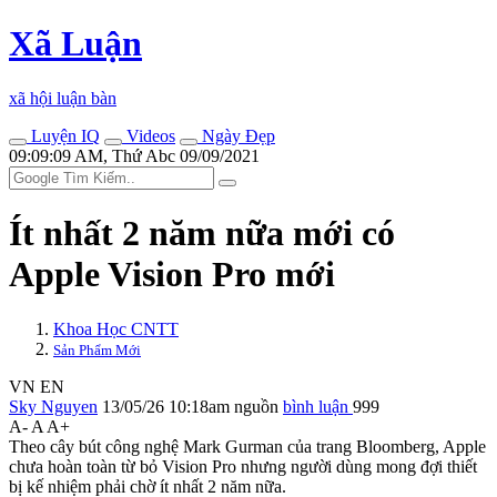
Xã Luận
xã hội luận bàn
Luyện IQ
Videos
Ngày Đẹp
09:09:09 AM, Thứ Abc 09/09/2021
Ít nhất 2 năm nữa mới có
Apple Vision Pro mới
Khoa Học CNTT
Sản Phẩm Mới
VN
EN
Sky Nguyen
13/05/26 10:18am
nguồn
bình luận
999
A-
A
A+
Theo cây bút công nghệ Mark Gurman của trang Bloomberg, Apple
chưa hoàn toàn từ bỏ Vision Pro nhưng người dùng mong đợi thiết
bị kế nhiệm phải chờ ít nhất 2 năm nữa.