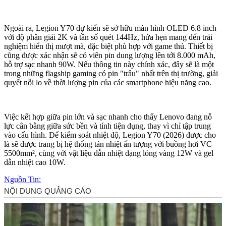
Ngoài ra, Legion Y70 dự kiến sẽ sở hữu màn hình OLED 6.8 inch
với độ phân giải 2K và tần số quét 144Hz, hứa hẹn mang đến trải
nghiệm hiển thị mượt mà, đặc biệt phù hợp với game thủ. Thiết bị
cũng được xác nhận sẽ có viên pin dung lượng lên tới 8.000 mAh,
hỗ trợ sạc nhanh 90W. Nếu thông tin này chính xác, đây sẽ là một
trong những flagship gaming có pin "trâu" nhất trên thị trường, giải
quyết nỗi lo về thời lượng pin của các smartphone hiệu năng cao.
Việc kết hợp giữa pin lớn và sạc nhanh cho thấy Lenovo đang nỗ
lực cân bằng giữa sức bền và tính tiện dụng, thay vì chỉ tập trung
vào cấu hình. Để kiểm soát nhiệt độ, Legion Y70 (2026) được cho
là sẽ được trang bị hệ thống tản nhiệt ấn tượng với buồng hơi VC
5500mm², cùng với vật liệu dẫn nhiệt dạng lỏng vàng 12W và gel
dẫn nhiệt cao 10W.
Nguồn Tin: