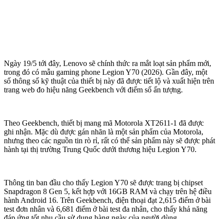
Ngày 19/5 tới đây, Lenovo sẽ chính thức ra mắt loạt sản phẩm mới,
trong đó có mẫu gaming phone Legion Y70 (2026). Gần đây, một
số thông số kỹ thuật của thiết bị này đã được tiết lộ và xuất hiện trên
trang web đo hiệu năng Geekbench với điểm số ấn tượng.
Theo Geekbench, thiết bị mang mã Motorola XT2611-1 đã được
ghi nhận. Mặc dù được gán nhãn là một sản phẩm của Motorola,
nhưng theo các nguồn tin rò rỉ, rất có thể sản phẩm này sẽ được phát
hành tại thị trường Trung Quốc dưới thương hiệu Legion Y70.
Thông tin ban đầu cho thấy Legion Y70 sẽ được trang bị chipset
Snapdragon 8 Gen 5, kết hợp với 16GB RAM và chạy trên hệ điều
hành Android 16. Trên Geekbench, điện thoại đạt 2,615 điểm ở bài
test đơn nhân và 6,681 điểm ở bài test đa nhân, cho thấy khả năng
đáp ứng tốt nhu cầu sử dụng hàng ngày của người dùng.