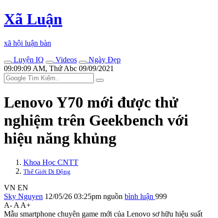
Xã Luận
xã hội luận bàn
Luyện IQ
Videos
Ngày Đẹp
09:09:09 AM, Thứ Abc 09/09/2021
Lenovo Y70 mới được thử
nghiệm trên Geekbench với
hiệu năng khủng
Khoa Học CNTT
Thế Giới Di Động
VN
EN
Sky Nguyen
12/05/26 03:25pm
nguồn
bình luận
999
A-
A
A+
Mẫu smartphone chuyên game mới của Lenovo sơ hữu hiệu suất