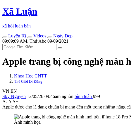
Xã Luận
xã hội luận bàn
Luyện IQ
Videos
Ngày Đẹp
09:09:09 AM, Thứ Abc 09/09/2021
Apple trang bị công nghệ màn 
Khoa Học CNTT
Thế Giới Di Động
VN
EN
Sky Nguyen
12/05/26 09:46am
nguồn
bình luận
999
A-
A
A+
Apple được cho là đang chuẩn bị mang đến một trong những nâng c
Ảnh minh họa