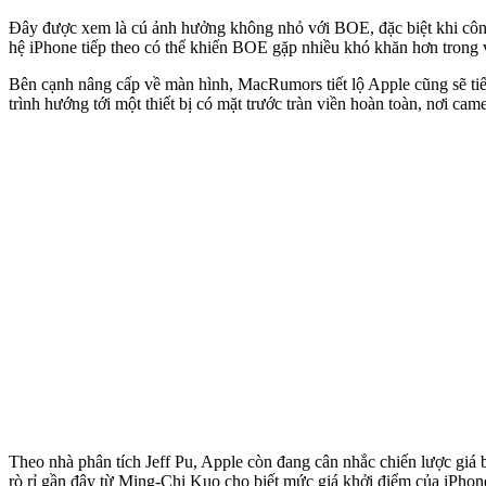
Đây được xem là cú ảnh hưởng không nhỏ với BOE, đặc biệt khi công 
hệ iPhone tiếp theo có thể khiến BOE gặp nhiều khó khăn hơn trong v
Bên cạnh nâng cấp về màn hình, MacRumors tiết lộ Apple cũng sẽ ti
trình hướng tới một thiết bị có mặt trước tràn viền hoàn toàn, nơi ca
Theo nhà phân tích Jeff Pu, Apple còn đang cân nhắc chiến lược giá 
rò rỉ gần đây từ Ming-Chi Kuo cho biết mức giá khởi điểm của iPh