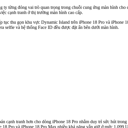
ty từng đóng vai trò quan trọng trong chuỗi cung ứng màn hình cho dò
iệc cạnh tranh ở thị trường màn hình cao cấp.
ếp tục thu gọn khu vực Dynamic Island trên iPhone 18 Pro và iPhone 1
mera selfie và hệ thống Face ID đều được đặt ẩn bên dưới màn hình.
bán cạnh tranh hơn cho dòng iPhone 18 Pro nhằm duy trì sức hút trong
one 18 Pro và iPhone 18 Pro Max nhiều khả năng vẫn giữ ở mức 1.099