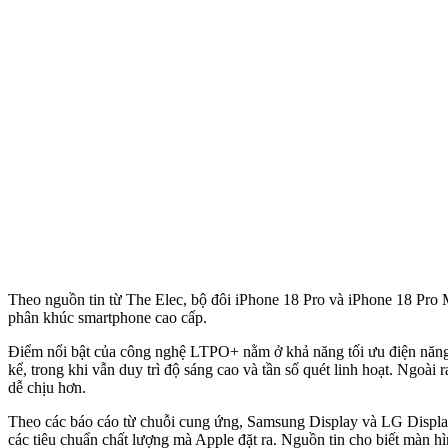
Theo nguồn tin từ The Elec, bộ đôi iPhone 18 Pro và iPhone 18 Pro M
phân khúc smartphone cao cấp.
Điểm nổi bật của công nghệ LTPO+ nằm ở khả năng tối ưu điện năng ti
kể, trong khi vẫn duy trì độ sáng cao và tần số quét linh hoạt. Ngoài
dễ chịu hơn.
Theo các báo cáo từ chuỗi cung ứng, Samsung Display và LG Display 
các tiêu chuẩn chất lượng mà Apple đặt ra. Nguồn tin cho biết màn h