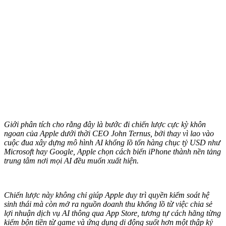
Giới phân tích cho rằng đây là bước đi chiến lược cực kỳ khôn
ngoan của Apple dưới thời CEO John Ternus, bởi thay vì lao vào
cuộc đua xây dựng mô hình AI khổng lồ tốn hàng chục tỷ USD như
Microsoft hay Google, Apple chọn cách biến iPhone thành nền tảng
trung tâm nơi mọi AI đều muốn xuất hiện.
Chiến lược này không chỉ giúp Apple duy trì quyền kiểm soát hệ
sinh thái mà còn mở ra nguồn doanh thu khổng lồ từ việc chia sẻ
lợi nhuận dịch vụ AI thông qua App Store, tương tự cách hãng từng
kiếm bộn tiền từ game và ứng dụng di động suốt hơn một thập kỷ