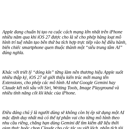
Apple đang chuẩn bị tạo ra cuộc cách mạng lớn nhất trên iPhone
nhiều năm qua khi iOS 27 được cho là sẽ cho phép hàng loạt mô
hình trí tuệ nhân tạo bên thứ ba tích hợp trực tiếp vào hệ điều hành,
biến chiếc smartphone quen thuộc thành một “siêu trung tâm AI”
đúng nghĩa.
Khác với triết lý “đóng kín” từng làm nên thương hiệu Apple suốt
nhiều thập kỷ, iOS 27 sẽ giới thiệu kiến trúc mới mang tên
Extensions, cho phép các mô hình AI như Google Gemini hay
Claude kết nối sâu với Siri, Writing Tools, Image Playground và
nhiều tính năng cốt lõi khác của iPhone.
Điều đáng chú ý là người dùng sẽ không còn bị ép sử dụng một AI
mặc định duy nhất mà có thể tự phân vai cho từng mô hình theo
nhu cầu riêng, chẳng hạn dùng Gemini để tìm kiếm dữ liệu thời
gian thực hoặc chọn Claude cho các tác vụ viết lách, phân tích tài