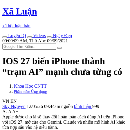
Xã Luận
xã hội luận bàn
Luyện IQ
Videos
Ngày Đẹp
09:09:09 AM, Thứ Abc 09/09/2021
IOS 27 biến iPhone thành
“trạm AI” mạnh chưa từng có
Khoa Học CNTT
Phần mềm Ứng dụng
VN
EN
Sky Nguyen
12/05/26 09:44am
nguồn
bình luận
999
A-
A
A+
Apple được cho là sẽ thay đổi hoàn toàn cách dùng AI trên iPhone
với iOS 27, mở cửa cho Gemini, Claude và nhiều mô hình AI khác
tích hợp sâu vào hệ điều hành.