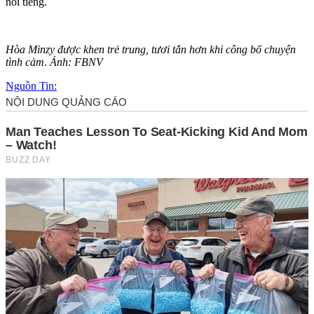
nổi tiếng.
Hòa Minzy được khen trẻ trung, tươi tắn hơn khi công bố chu‌yện
tìn‌h cảm. Ảnh: FBNV
Nguồn Tin: