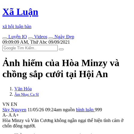
Xã Luận
xã hội luận bàn
Luyện IQ
Videos
Ngày Đẹp
09:09:09 AM, Thứ Abc 09/09/2021
Ảnh hiếm của Hòa Minzy và
chồng sắp cưới tại Hội An
Văn Hóa
Âm Nhạc Ca Sĩ
VN
EN
Sky Nguyen
11/05/26 09:24am
nguồn
bình luận
999
A-
A
A+
Hòa Minzy và Văn Cương không ngần ngại thể hiện tình cảm ở
chốn đông người.