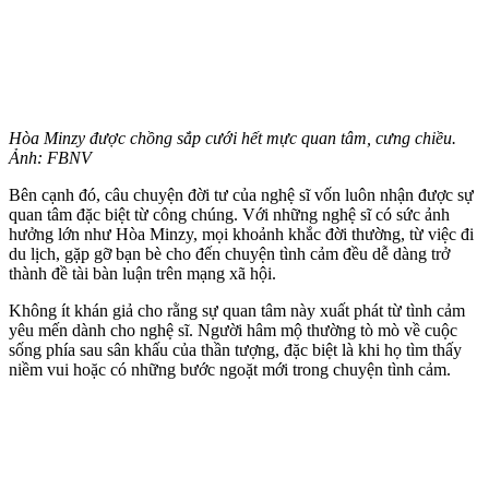
Hòa Minzy được chồng sắp cưới hết mực quan tâm, cưng chiều.
Ảnh: FBNV
Bên cạnh đó, câu chuyện đời tư của nghệ sĩ vốn luôn nhận được sự
quan tâm đặc biệt từ công chúng. Với những nghệ sĩ có sức ảnh
hưởng lớn như Hòa Minzy, mọi khoảnh khắc đời thường, từ việc đi
du lịch, gặp gỡ bạn bè cho đến chu‌yện tìn‌h cảm đều dễ dàng trở
thành đề tài bàn luận trên mạng xã hội.
Không ít khán giả cho rằng sự quan tâm này xuất phát từ tình cảm
yêu mến dành cho nghệ sĩ. Người hâm mộ thường tò mò về cuộc
sống phía sau sân khấu của thần tượng, đặc biệt là khi họ tìm thấy
niềm vui hoặc có những bước ngoặt mới trong chu‌yện tìn‌h cảm.