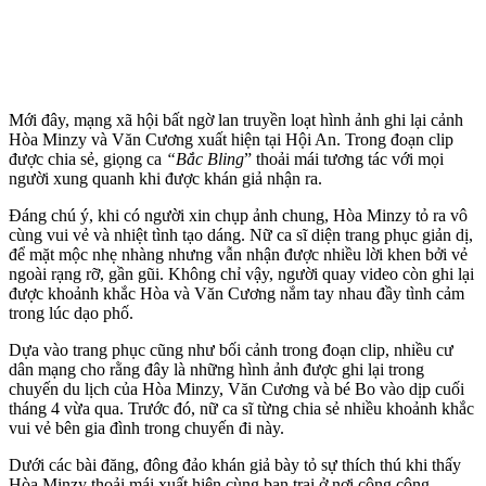
Mới đây, mạng xã hội bất ngờ lan truyền loạt hình ảnh ghi lại cảnh
Hòa Minzy và Văn Cương xuất hiện tại Hội An. Trong đoạn clip
được chia sẻ, giọng ca
“Bắc Bling
” thoải mái tương tác với mọi
người xung quanh khi được khán giả nhận ra.
Đáng chú ý, khi có người xin chụp ảnh chung, Hòa Minzy tỏ ra vô
cùng vui vẻ và nhiệt tình tạo dáng. Nữ ca sĩ diện trang phục giản dị,
để mặt mộc nhẹ nhàng nhưng vẫn nhận được nhiều lời khen bởi vẻ
ngoài rạng rỡ, gần gũi. Không chỉ vậy, người quay video còn ghi lại
được khoảnh khắc Hòa và Văn Cương nắm tay nhau đầy tình cảm
trong lúc dạo phố.
Dựa vào trang phục cũng như bối cảnh trong đoạn clip, nhiều cư
dân mạng cho rằng đây là những hình ảnh được ghi lại trong
chuyến du lịch của Hòa Minzy, Văn Cương và bé Bo vào dịp cuối
tháng 4 vừa qua. Trước đó, nữ ca sĩ từng chia sẻ nhiều khoảnh khắc
vui vẻ bên gia đình trong chuyến đi này.
Dưới các bài đăng, đông đảo khán giả bày tỏ sự thích thú khi thấy
Hòa Minzy thoải mái xuất hiện cùng bạn trai ở nơi công cộng.