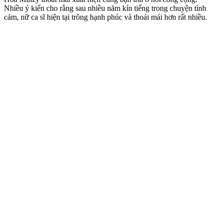
Nhiều ý kiến cho rằng sau nhiều năm kín tiếng trong chu‌yện tìn‌h
cảm, nữ ca sĩ hiện tại trông hạnh phúc và thoải mái hơn rất nhiều.