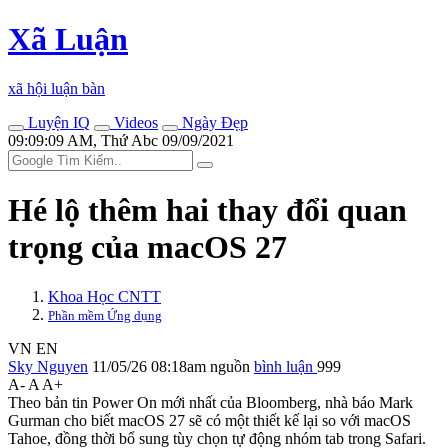
Xã Luận
xã hội luận bàn
Luyện IQ
Videos
Ngày Đẹp
09:09:09 AM, Thứ Abc 09/09/2021
Hé lộ thêm hai thay đổi quan
trọng của macOS 27
Khoa Học CNTT
Phần mềm Ứng dụng
VN
EN
Sky Nguyen
11/05/26 08:18am
nguồn
bình luận
999
A-
A
A+
Theo bản tin Power On mới nhất của Bloomberg, nhà báo Mark
Gurman cho biết macOS 27 sẽ có một thiết kế lại so với macOS
Tahoe, đồng thời bổ sung tùy chọn tự động nhóm tab trong Safari.