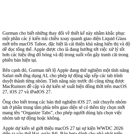
Gurman cho biết những thay đổi về thiết kế này nhằm khắc phục
một phần các ý kiến trái chiều xoay quanh giao diện Liquid Glass
mới trên macOS Tahoe, đặc biệt là cải thiện khả năng hiển thị và độ
dễ đọc tổng thể. Apple được cho là đang hướng tới việc xử lý tốt
hơn các hiệu ứng đổ bóng và độ trong suốt vốn gây tranh cãi trong
phiên bản hiện tại.
Bên cạnh đó, Gurman tiết lộ Apple đang thử nghiệm một tính năng
Safari mới ứng dụng AI, cho phép tự động sắp xếp các tab trình
duyệt thành từng nhóm. Tính năng này trước đó cũng từng được
MacRumors đề cập và dự kiến sẽ xuất hiện đồng thời trên macOS
27, iOS 27 và iPadOS 27.
Ông cho biết trong các bản thử nghiệm iOS 27, nút chuyển nhóm
tab ở phần trung tâm phía trên giao diện sẽ có thêm tùy chọn mới
mang tên “Organize Tabs”, cho phép người dùng lựa chọn việc
nhóm tab tự động hoặc không.
Apple dự kiến sẽ giới thiệu macOS 27 tại sự kiện WWDC 2026
diễn ra vào thứ Hai, ngày 8/6. Bản beta dành cho nhà phát triển