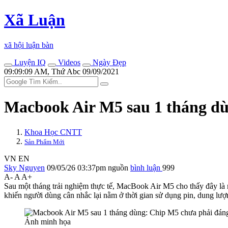
Xã Luận
xã hội luận bàn
Luyện IQ
Videos
Ngày Đẹp
09:09:09 AM, Thứ Abc 09/09/2021
Macbook Air M5 sau 1 tháng dù
Khoa Học CNTT
Sản Phẩm Mới
VN
EN
Sky Nguyen
09/05/26 03:37pm
nguồn
bình luận
999
A-
A
A+
Sau một tháng trải nghiệm thực tế, MacBook Air M5 cho thấy đây là 
khiến người dùng cân nhắc lại nằm ở thời gian sử dụng pin, dung lượn
Ảnh minh họa