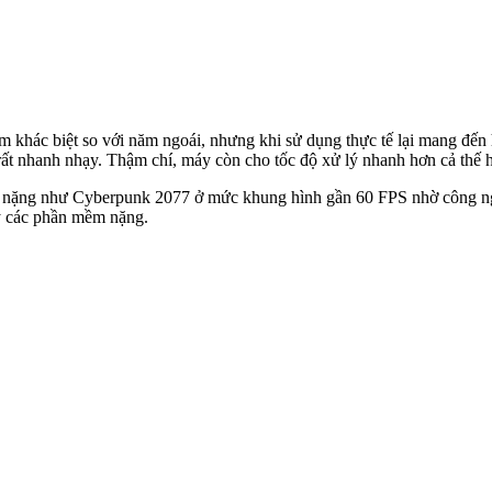
m khác biệt so với năm ngoái, nhưng khi sử dụng thực tế lại mang đến h
t nhanh nhạy. Thậm chí, máy còn cho tốc độ xử lý nhanh hơn cả thế hệ
e nặng như Cyberpunk 2077 ở mức khung hình gần 60 FPS nhờ công ngh
ạy các phần mềm nặng.