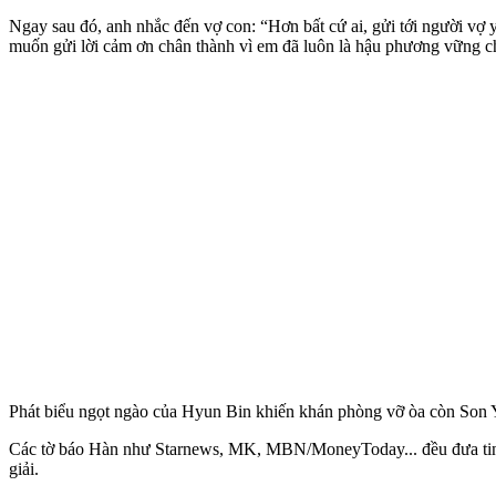
Ngay sau đó, anh nhắc đến vợ con: “Hơn bất cứ ai, gửi tới người vợ 
muốn gửi lời cảm ơn chân thành vì em đã luôn là hậu phương vững chắ
Phát biểu ngọt ngào của Hyun Bin khiến khán phòng vỡ òa còn Son Ye 
Các tờ báo Hàn như Starnews, MK, MBN/MoneyToday... đều đưa tin về 
giải.