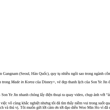
uận Gangnam (Seoul, Hàn Quốc), quy tụ nhiều ngôi sao trong ngành cô
n trong
Made in Korea
của Disney+, vẻ đẹp thanh lịch của Son Ye Jin 
 Son Ye Jin nhanh chóng lấy điện thoại ra quay video, chụp ảnh với “
iệc vô cùng khắc nghiệt nhưng tôi đã tìm thấy niềm vui trong suốt quá
ch và thú vị. Tôi muốn gửi lời cảm ơn tới đạo diễn Woo Min Ho vì đã dà