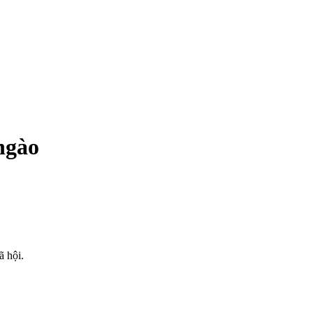
ngào
ã hội.