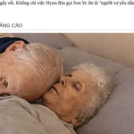
y sốt. Không chỉ việc Hyun Bin gọi Son Ye Jin là “người vợ yêu dấu”, 