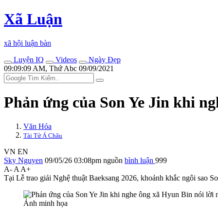
Xã Luận
xã hội luận bàn
Luyện IQ
Videos
Ngày Đẹp
09:09:09 AM, Thứ Abc 09/09/2021
Phản ứng của Son Ye Jin khi ng
Văn Hóa
Tài Tử Á Châu
VN
EN
Sky Nguyen
09/05/26 03:08pm
nguồn
bình luận
999
A-
A
A+
Tại Lễ trao giải Nghệ thuật Baeksang 2026, khoảnh khắc ngôi sao Son
Ảnh minh họa