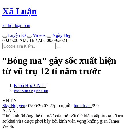
Xã Luận
xã hội luận bàn
Luyện IQ
Videos
Ngày Đẹp
09:09:09 AM, Thứ Abc 09/09/2021
“Bóng ma” gây sốc xuất hiện
từ vũ trụ 12 tỉ năm trước
Khoa Học CNTT
Phát Minh Ngiên Cứu
VN
EN
Sky Nguyen
07/05/26 03:27pm
nguồn
bình luận
999
A-
A
A+
Hình ảnh ’không thể tin nổi’ của một vật thể hiếm gặp trong vũ trụ
sơ khai vừa được phơi bày bởi kính viễn vọng không gian James
Webb.