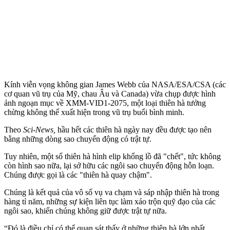
Kính viễn vọng không gian James Webb của NASA/ESA/CSA (các
cơ quan vũ trụ của Mỹ, chau Âu và Canada) vừa chụp được hình
ảnh ngoạn mục về XMM-VID1-2075, một loại thiên hà tưởng
chừng không thể xuất hiện trong vũ trụ buổi bình minh.
Theo
Sci-News,
hầu hết các thiên hà ngày nay đều được tạo nên
bằng những dòng sao chuyển động có trật tự.
Tuy nhiên, một số thiên hà hình elip khổng lồ đã "chết", tức không
còn hình sao nữa, lại sở hữu các ngôi sao chuyển động hỗn loạn.
Chúng được gọi là các "thiên hà quay chậm".
Chúng là kết quả của vô số vụ va chạm và sáp nhập thiên hà trong
hàng tỉ năm, những sự kiện liên tục làm xáo trộn quỹ đạo của các
ngôi sao, khiến chúng không giữ được trật tự nữa.
“Đó là điều chỉ có thể quan sát thấy ở những thiên hà lớn nhất,