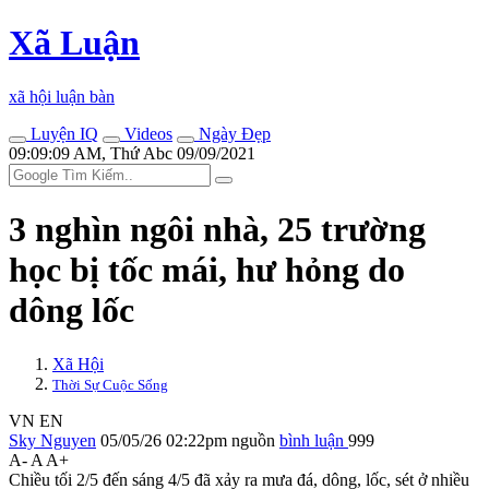
Xã Luận
xã hội luận bàn
Luyện IQ
Videos
Ngày Đẹp
09:09:09 AM, Thứ Abc 09/09/2021
3 nghìn ngôi nhà, 25 trường
học bị tốc mái, hư hỏng do
dông lốc
Xã Hội
Thời Sự Cuộc Sống
VN
EN
Sky Nguyen
05/05/26 02:22pm
nguồn
bình luận
999
A-
A
A+
Chiều tối 2/5 đến sáng 4/5 đã xảy ra mưa đá, dông, lốc, sét ở nhiều