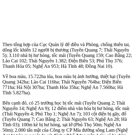
Theo tổng hợp của Cục Quản lý đê điều và Phòng, chống thiên tai,
dông lốc khiến 12 người bị thương (Tuyên Quang 7; Thái Nguyên
5); 3.110 nhà bị hư hỏng, tốc mái (Tuyên Quang 159; Cao Bằng 22;
Lào Cai 102; Thái Nguyên 1.382; Điện Biên 53; Phú Thọ 376;
Thanh Hóa 05; Nghệ An 953; Hà Tĩnh 48; Đồng Nai 10).
Về hoa màu, 15.722ha lúa, hoa màu bị ảnh hưởng, thiệt hại (Tuyên
Quang 342ha; Lào Cai 116ha; Thái Nguyên 764ha; Điện Biên
771ha; Hà Nội 307ha; Thanh Hóa 35ha; Nghệ An 7.560ha; Hà
Tĩnh 5.827ha).
Bên cạnh đó, có 25 trường học bị tốc mái (Tuyên Quang 2; Thái
Nguyên 14; Nghệ An 9); 12 điểm nhà văn hóa bị hư hỏng, tốc mái
(Thái Nguyên 4; Phú Thọ 1; Nghệ An 7); 103 cột điện bị gãy, đổ
(Tuyên Quang 7; Cao Bằng 2; Thái Nguyên 63; Nghệ An 28; Hà
Tĩnh 03); 100m kè bị hư hỏng, sạt lở (Phú Thọ 50m; Nghệ An
50m); 2.000 tấn mật của Công ty CP Mía đường sông Lam (Nghệ