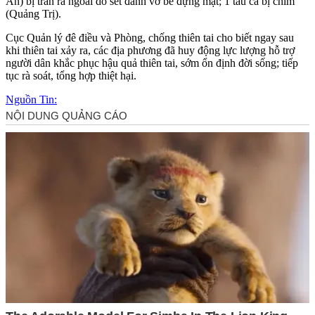
An) bị tràn ra ngoài do sét đánh vỡ bể đựng mật; 1 tàu cá bị chìm
(Quảng Trị).
Cục Quản lý đê điều và Phòng, chống thiên tai cho biết ngay sau
khi thiên tai xảy ra, các địa phương đã huy động lực lượng hỗ trợ
người dân khắc phục hậu quả thiên tai, sớm ổn định đời sống; tiếp
tục rà soát, tổng hợp thiệt hại.
Nguồn Tin: