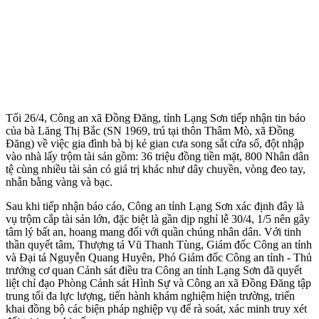
Tối 26/4, Công an xã Đồng Đăng, tỉnh Lạng Sơn tiếp nhận tin báo
của bà Lăng Thị Bắc (SN 1969, trú tại thôn Thâm Mò, xã Đồng
Đăng) về việc gia đình bà bị kẻ gian cưa song sắt cửa sổ, đột nhập
vào nhà lấy trộm tài sản gồm: 36 triệu đồng tiền mặt, 800 Nhân dân
tệ cùng nhiều tài sản có giá trị khác như dây chuyền, vòng đeo tay,
nhẫn bằng vàng và bạc.
Sau khi tiếp nhận báo cáo, Công an tỉnh Lạng Sơn xác định đây là
vụ trộm cắp tài sản lớn, đặc biệt là gần dịp nghỉ lễ 30/4, 1/5 nên gây
tâm lý bất an, hoang mang đối với quần chúng nhân dân. Với tinh
thần quyết tâm, Thượng tá Vũ Thanh Tùng, Giám đốc Công an tỉnh
và Đại tá Nguyễn Quang Huyên, Phó Giám đốc Công an tỉnh - Thủ
trưởng cơ quan Cảnh sát điều tra Công an tỉnh Lạng Sơn đã quyết
liệt chỉ đạo Phòng Cảnh sát Hình Sự và Công an xã Đồng Đăng tập
trung tối đa lực lượng, tiến hành khám nghiệm hiện trường, triển
khai đồng bộ các biện pháp nghiệp vụ để rà soát, xác minh truy xét