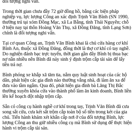
đối tượng nghi vấn.
Trong thời gian chưa đầy 72 giờ đồng hồ, bằng các biện pháp
nghiệp vụ, lực lượng Công an xác định Trịnh Văn Bình (SN 1990,
thường trú tại xóm Đồng Mạc, xã La Bằng, tỉnh Thái Nguyên; chỗ
ở hiện nay tại thôn Hoàng Văn Thụ, xã Đồng Đăng, tỉnh Lạng Sơn)
chính là đối tượng nghi vấn.
Tại cơ quan Công an, Trịnh Văn Bình khai là chủ cửa hàng cơ khí
Bình An, thuộc xã Đồng Đăng, đồng thời là thợ cơ khí có tay nghề.
Do nghiện đánh bạc trực tuyến, thời gian gần đây Bình bị thua bạc
nợ nần nhiều nên Bình đã nảy sinh ý định trộm cắp tài sản để lấy
tiền trả nợ.
Bình phóng xe khắp xã tăm tia, nắm quy luật sinh hoạt của các hộ
dân, phát hiện các gia đình nào thường vắng nhà, đi làm ăn xa để
đưa vào tầm ngắm. Qua đó, phát hiện gia đình bà Lăng Thị Bắc
thường xuyên khóa cửa vào thành phố làm ăn kinh doanh, Bình liền
lên kế hoạch đột nhập trộm cắp.
Sẵn có công cụ hành nghề cơ khí trong tay, Trịnh Văn Bình đã cưa
song sắt cửa, cưa két sắt trộm cắp toàn bộ số tiền trong két của gia
chủ. Tiến hành khám xét khẩn cấp nơi ở của đối tượng Bình, lực
lượng Công an thu giữ nhiều công cụ mà Bình sử dụng để thực hiện
hành vi trộm cắp tài sản.