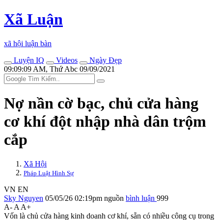
Xã Luận
xã hội luận bàn
Luyện IQ
Videos
Ngày Đẹp
09:09:09 AM, Thứ Abc 09/09/2021
Nợ nần cờ bạc, chủ cửa hàng
cơ khí đột nhập nhà dân trộm
cắp
Xã Hội
Pháp Luật Hình Sự
VN
EN
Sky Nguyen
05/05/26 02:19pm
nguồn
bình luận
999
A-
A
A+
Vốn là chủ cửa hàng kinh doanh cơ khí, sẵn có nhiều công cụ trong