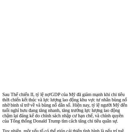
Sau Thế chiến II, tỷ lệ nợ/GDP của Mỹ đã giảm mạnh khi chi tiêu
thời chiến kết thúc và lực lượng lao động khu vực tư nhân bùng nổ
nhờ binh sĩ trở về và bùng nổ dân số. Hiện nay, tỷ lệ người Mỹ đến
tuổi nghỉ hưu đang tăng nhanh, tăng trưởng lực lượng lao động
chậm lại đáng kể do chính sách nhập cư hạn chế, và chính quyền
của Tổng thống Donald Trump tìm cách tăng chi tiêu quân sự.
Tuy nhiên, một yếu tố có thể giúp cải thiện tình hình là nếu trí tuệ