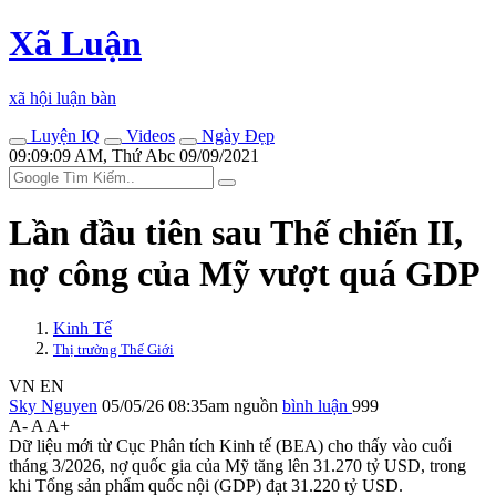
Xã Luận
xã hội luận bàn
Luyện IQ
Videos
Ngày Đẹp
09:09:09 AM, Thứ Abc 09/09/2021
Lần đầu tiên sau Thế chiến II,
nợ công của Mỹ vượt quá GDP
Kinh Tế
Thị trường Thế Giới
VN
EN
Sky Nguyen
05/05/26 08:35am
nguồn
bình luận
999
A-
A
A+
Dữ liệu mới từ Cục Phân tích Kinh tế (BEA) cho thấy vào cuối
tháng 3/2026, nợ quốc gia của Mỹ tăng lên 31.270 tỷ USD, trong
khi Tổng sản phẩm quốc nội (GDP) đạt 31.220 tỷ USD.