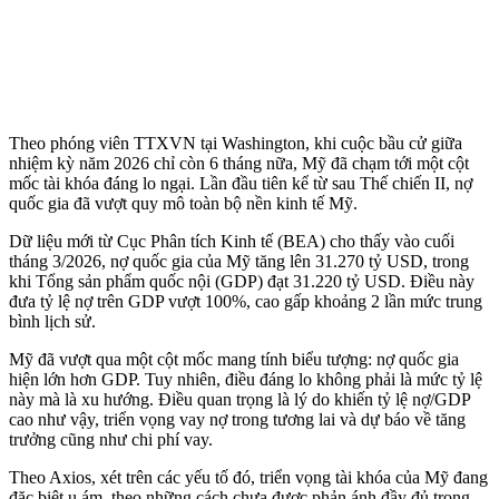
Theo phóng viên TTXVN tại Washington, khi cuộc bầu cử giữa
nhiệm kỳ năm 2026 chỉ còn 6 tháng nữa, Mỹ đã chạm tới một cột
mốc tài khóa đáng lo ngại. Lần đầu tiên kể từ sau Thế chiến II, nợ
quốc gia đã vượt quy mô toàn bộ nền kinh tế Mỹ.
Dữ liệu mới từ Cục Phân tích Kinh tế (BEA) cho thấy vào cuối
tháng 3/2026, nợ quốc gia của Mỹ tăng lên 31.270 tỷ USD, trong
khi Tổng sản phẩm quốc nội (GDP) đạt 31.220 tỷ USD. Điều này
đưa tỷ lệ nợ trên GDP vượt 100%, cao gấp khoảng 2 lần mức trung
bình lịch sử.
Mỹ đã vượt qua một cột mốc mang tính biểu tượng: nợ quốc gia
hiện lớn hơn GDP. Tuy nhiên, điều đáng lo không phải là mức tỷ lệ
này mà là xu hướng. Điều quan trọng là lý do khiến tỷ lệ nợ/GDP
cao như vậy, triển vọng vay nợ trong tương lai và dự báo về tăng
trưởng cũng như chi phí vay.
Theo Axios, xét trên các yếu tố đó, triển vọng tài khóa của Mỹ đang
đặc biệt u ám, theo những cách chưa được phản ánh đầy đủ trong