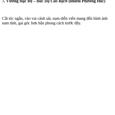
7. Vương Hạc Đệ –
Hắc Dạ Cáo Bạch
(nhiễm Phương Húc)
Cắt tóc ngắn, vào vai cảnh sát, nam diễn viên mang đến hình ảnh
nam tính, gai góc hơn hẳn phong cách trước đây.