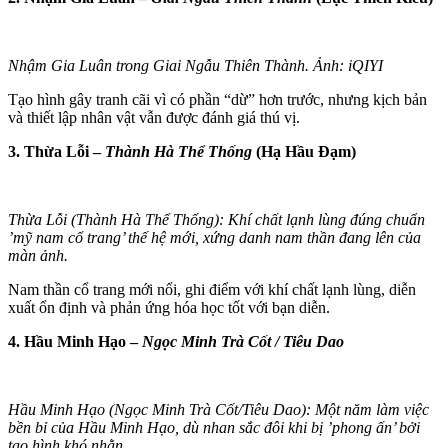
Nhậm Gia Luân trong Giai Ngẫu Thiên Thành. Ảnh: iQIYI
Tạo hình gây tranh cãi vì có phần “dừ” hơn trước, nhưng kịch bản
và thiết lập nhân vật vẫn được đánh giá thú vị.
3. Thừa Lỗi –
Thành Hà Thể Thống
(Hạ Hầu Đạm)
Thừa Lỗi (Thành Hà Thể Thống): Khí chất lạnh lùng đúng chuẩn
’mỹ nam cổ trang’ thế hệ mới, xứng danh nam thần đang lên của
màn ảnh.
Nam thần cổ trang mới nổi, ghi điểm với khí chất lạnh lùng, diễn
xuất ổn định và phản ứng hóa học tốt với bạn diễn.
4. Hầu Minh Hạo –
Ngọc Minh Trà Cốt / Tiêu Dao
Hầu Minh Hạo (Ngọc Minh Trà Cốt/Tiêu Dao): Một năm làm việc
bền bỉ của Hầu Minh Hạo, dù nhan sắc đôi khi bị ’phong ấn’ bởi
tạo hình khó nhằn.