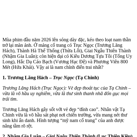
Mùa phim đầu năm 2026 lên sóng dày đặc, kéo theo loạt nam thần
trở lại màn ảnh. Ở mảng cổ trang có Trục Ngọc (Trương Lăng
Hách), Thành Hà Thể Thống (Thừa Lỗi), Giai Ngẫu Thiên Thành
(Nhậm Gia Luân); còn hiện đại có Kiêu Dương Tựa Tôi (Tống Uy
Long), Hắc Dạ Cáo Bạch (Vương Hạc Đệ) và Phương Viên 800
Mét (Hứa Khải). Vậy ai là nam chính điển trai nhất?
1. Trương Lăng Hách –
Trục Ngọc
(Tạ Chinh)
Trương Lăng Hách (Trục Ngọc): Vẻ đẹp thoát tục của Tạ Chinh –
vừa là võ hầu uy nghiêm, vừa là thư sinh thanh nhã đốn gục mọi
trái tim.
Trương Lăng Hách gây sốt với vẻ đẹp “đỉnh cao”. Nhân vật Tạ
Chinh vừa là võ hầu sát phạt nơi chiến trường, vừa mang nét thư
sinh khi ẩn danh. Hình tượng “mỹ nam cổ trang” của anh được
nâng tầm rõ rệt.
2. Nhậm Gia Luân –
Giai Ngẫu Thiên Thành
(Lục Thiên Kiều)