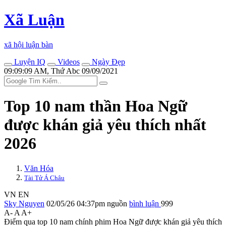
Xã Luận
xã hội luận bàn
Luyện IQ
Videos
Ngày Đẹp
09:09:09 AM, Thứ Abc 09/09/2021
Top 10 nam thần Hoa Ngữ
được khán giả yêu thích nhất
2026
Văn Hóa
Tài Tử Á Châu
VN
EN
Sky Nguyen
02/05/26 04:37pm
nguồn
bình luận
999
A-
A
A+
Điểm qua top 10 nam chính phim Hoa Ngữ được khán giả yêu thích