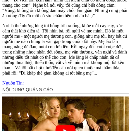
thang cho con”. Nghe bà nói vậy, tôi cũng chỉ biết đồng cảm:
“Vâng, không ốm không đau mấy chốc làm giàu. Nhưng cũng phải
ăn uống đầy đủ mới có sức chăm bệnh nhân bà ạ”.
Nói là thế nhưng lòng tôi bỗng trĩu xuống, khóe mắt cay cay, xúc
cảm thật khó diễn tả. Tôi nhìn bà, rồi nghĩ về mẹ mình. Đó là một
người mẹ - một người mẹ thương con, giống như mẹ tôi, hay bất cứ
người mẹ nào chúng ta vẫn gặp trong cuộc đời này. Mẹ tảo tần
mang nặng đẻ đau, nuôi con lớn lên. Rồi ngay đến cuối cuộc đời,
trong những nhọc nhằn đời sống, mẹ vẫn thương, vẫn nghĩ và dành
những điều tốt nhất có thể cho con. Mẹ lặng lẽ chấp nhận tất cả
những thua thiệt, thiếu thốn, vất vả về mình mà không một lời kêu
than... Và tôi bất chợt nhớ đến câu nói quen thuộc mà thấm thía,
phải rồi: “Đi khắp thế gian không ai tốt bằng mẹ”...
Nguồn Tin: