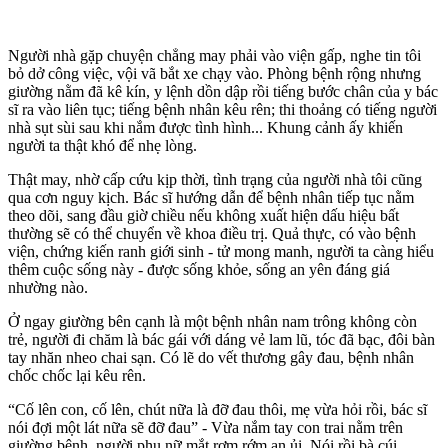
Người nhà gặp chuyện chẳng may phải vào viện gấp, nghe tin tôi
bỏ dở công việc, vội vã bắt xe chạy vào. Phòng bệnh rộng nhưng
giường nằm đã kê kín, y lệnh dồn dập rồi tiếng bước chân của y bác
sĩ ra vào liên tục; tiếng bệnh nhân kêu rên; thi thoảng có tiếng người
nhà sụt sùi sau khi nắm được tình hình... Khung cảnh ấy khiến
người ta thật khó để nhẹ lòng.
Thật may, nhờ cấp cứu kịp thời, tình trạng của người nhà tôi cũng
qua cơn nguy kịch. Bác sĩ hướng dẫn để bệnh nhân tiếp tục nằm
theo dõi, sang đầu giờ chiều nếu không xuất hiện dấu hiệu bất
thường sẽ có thể chuyển về khoa điều trị. Quả thực, có vào bệnh
viện, chứng kiến ranh giới sinh - tử mong manh, người ta càng hiểu
thêm cuộc sống này - được sống khỏe, sống an yên đáng giá
nhường nào.
Ở ngay giường bên cạnh là một bệnh nhân nam trông không còn
trẻ, người đi chăm là bác gái với dáng vẻ lam lũ, tóc đã bạc, đôi bàn
tay nhăn nheo chai sạn. Có lẽ do vết thương gây đau, bệnh nhân
chốc chốc lại kêu rên.
“Cố lên con, cố lên, chút nữa là đỡ đau thôi, mẹ vừa hỏi rồi, bác sĩ
nói đợi một lát nữa sẽ đỡ đau” - Vừa nắm tay con trai nằm trên
giường bệnh, người phụ nữ mắt rơm rớm an ủi. Nói rồi bà cúi