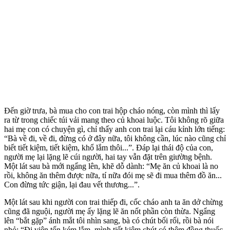
Đến giờ trưa, bà mua cho con trai hộp cháo nóng, còn mình thì lấy
ra từ trong chiếc túi vải mang theo củ khoai luộc. Tôi không rõ giữa
hai mẹ con có chuyện gì, chỉ thấy anh con trai lại cáu kỉnh lớn tiếng:
“Bà về đi, về đi, đừng có ở đây nữa, tôi không cần, lúc nào cũng chỉ
biết tiết kiệm, tiết kiệm, khổ lắm thôi...”. Đáp lại thái độ của con,
người mẹ lại lặng lẽ cúi người, hai tay vẫn đặt trên giường bệnh.
Một lát sau bà mới ngẩng lên, khẽ dỗ dành: “Mẹ ăn củ khoai là no
rồi, không ăn thêm được nữa, tí nữa đói mẹ sẽ đi mua thêm đồ ăn...
Con đừng tức giận, lại đau vết thương...”.
Một lát sau khi người con trai thiếp đi, cốc cháo anh ta ăn dở chừng
cũng đã nguội, người mẹ ấy lặng lẽ ăn nốt phần còn thừa. Ngẩng
lên “bắt gặp” ánh mắt tôi nhìn sang, bà có chút bối rối, rồi bà nói
nhỏ: “Đi viện tốn kém lắm, mình tiết kiệm chút có thêm đồng thuốc