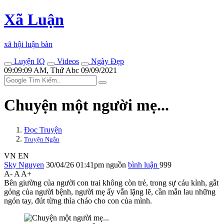
Xã Luận
xã hội luận bàn
Luyện IQ
Videos
Ngày Đẹp
09:09:09 AM, Thứ Abc 09/09/2021
Chuyện một người mẹ...
Đọc Truyện
Truyện Ngắn
VN
EN
Sky Nguyen
30/04/26 01:41pm
nguồn
bình luận
999
A-
A
A+
Bên giường của người con trai không còn trẻ, trong sự cáu kỉnh, gắt
gỏng của người bệnh, người mẹ ấy vẫn lặng lẽ, cần mẫn lau những
ngón tay, đút từng thìa cháo cho con của mình.