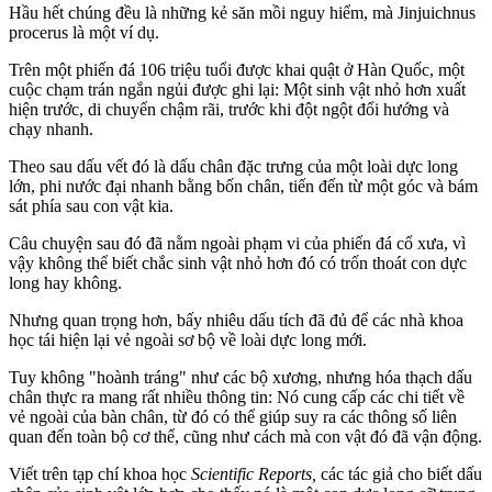
Hầu hết chúng đều là những kẻ săn mồi nguy hiểm, mà Jinjuichnus
procerus là một ví dụ.
Trên một phiến đá 106 triệu tuổi được khai quật ở Hàn Quốc, một
cuộc chạm trán ngắn ngủi được ghi lại: Một sinh vật nhỏ hơn xuất
hiện trước, di chuyển chậm rãi, trước khi đột ngột đổi hướng và
chạy nhanh.
Theo sau dấu vết đó là dấu chân đặc trưng của một loài dực long
lớn, phi nước đại nhanh bằng bốn chân, tiến đến từ một góc và bám
sát phía sau con vật kia.
Câu chuyện sau đó đã nằm ngoài phạm vi của phiến đá cổ xưa, vì
vậy không thể biết chắc sinh vật nhỏ hơn đó có trốn thoát con dực
long hay không.
Nhưng quan trọng hơn, bấy nhiêu dấu tích đã đủ để các nhà khoa
học tái hiện lại vẻ ngoài sơ bộ về loài dực long mới.
Tuy không "hoành tráng" như các bộ xương, nhưng hóa thạch dấu
chân thực ra mang rất nhiều thông tin: Nó cung cấp các chi tiết về
vẻ ngoài của bàn chân, từ đó có thể giúp suy ra các thông số liên
quan đến toàn bộ c‌ơ th‌ể, cũng như cách mà con vật đó đã vận động.
Viết trên tạp chí khoa học
Scientific Reports,
các tác giả cho biết dấu