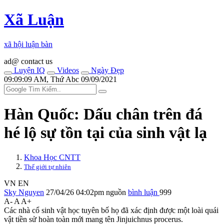
Xã Luận
xã hội luận bàn
ad@ contact us
Luyện IQ
Videos
Ngày Đẹp
09:09:09 AM, Thứ Abc 09/09/2021
Hàn Quốc: Dấu chân trên đá
hé lộ sự tồn tại của sinh vật lạ
Khoa Học CNTT
Thế giới tự nhiên
VN
EN
Sky Nguyen
27/04/26 04:02pm
nguồn
bình luận
999
A-
A
A+
Các nhà cổ sinh vật học tuyên bố họ đã xác định được một loài quái
vật tiền sử hoàn toàn mới mang tên Jinjuichnus procerus.