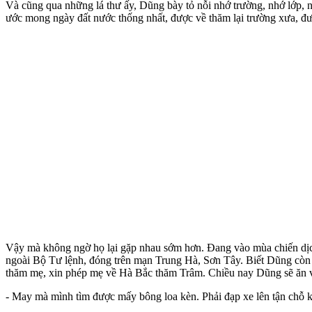
Và cũng qua những lá thư ấy, Dũng bày tỏ nỗi nhớ trường, nhớ lớp,
ước mong ngày đất nước thống nhất, được về thăm lại trường xưa, đ
Vậy mà không ngờ họ lại gặp nhau sớm hơn. Đang vào mùa chiến dịch.
ngoài Bộ Tư lệnh, đóng trên mạn Trung Hà, Sơn Tây. Biết Dũng còn m
thăm mẹ, xin phép mẹ về Hà Bắc thăm Trâm. Chiều nay Dũng sẽ ăn với
- May mà mình tìm được mấy bông loa kèn. Phải đạp xe lên tận chỗ 