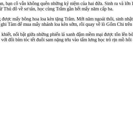
ạn, bạn cô vẫn không quên những kỷ niệm của hai đứa. Sinh ra và lớn
 từ Thủ đô về sơ tán, học cùng Trâm gần hết mấy năm cấp ba.
ng được mấy bông hoa loa kèn tặng Trâm. Mới năm ngoái thôi, sinh nh
Nghi Tàm để mua mấy nhánh loa kèn sớm, rồi quay về lò Gốm Chi trên
 khiết, nổi bật giữa những phiến lá xanh đậm mềm mại được tôn lên b
với đôi bím tóc tết đuôi sam nặng trĩu vào tấm lưng học trò rịn mồ hôi 