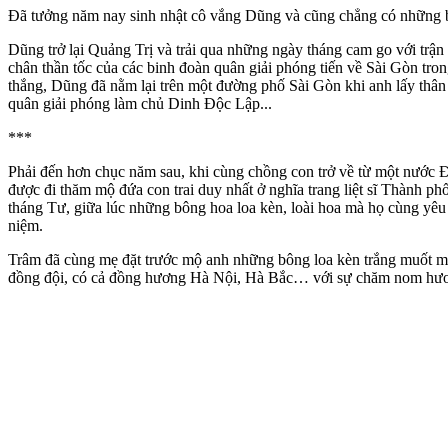
Đã tưởng năm nay sinh nhật cô vắng Dũng và cũng chẳng có những b
Dũng trở lại Quảng Trị và trải qua những ngày tháng cam go với trậ
chân thần tốc của các binh đoàn quân giải phóng tiến về Sài Gòn tr
thắng, Dũng đã nằm lại trên một đường phố Sài Gòn khi anh lấy thân 
quân giải phóng làm chủ Dinh Độc Lập...
***
Phải đến hơn chục năm sau, khi cùng chồng con trở về từ một nước
được đi thăm mộ đứa con trai duy nhất ở nghĩa trang liệt sĩ Thành
tháng Tư, giữa lúc những bông hoa loa kèn, loài hoa mà họ cùng yêu
niệm.
Trâm đã cùng mẹ đặt trước mộ anh những bông loa kèn trắng muốt m
đồng đội, có cả đồng hương Hà Nội, Hà Bắc… với sự chăm nom hươn