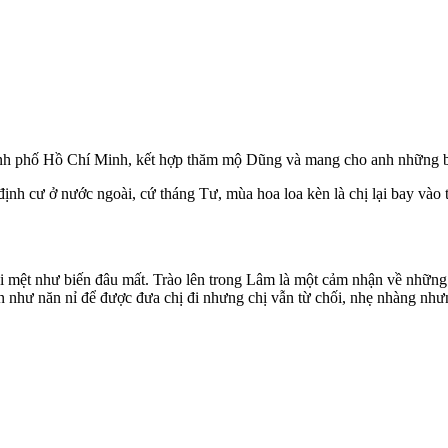
hành phố Hồ Chí Minh, kết hợp thăm mộ Dũng và mang cho anh những b
ịnh cư ở nước ngoài, cứ tháng Tư, mùa hoa loa kèn là chị lại bay vào
 mệt như biến đâu mất. Trào lên trong Lâm là một cảm nhận về những đ
n như năn nỉ để được đưa chị đi nhưng chị vẫn từ chối, nhẹ nhàng như