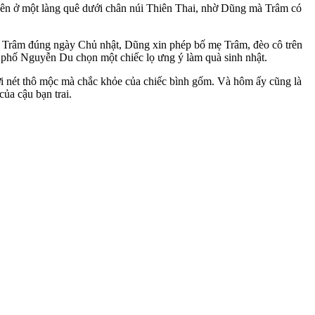
 lên ở một làng quê dưới chân núi Thiên Thai, nhờ Dũng mà Trâm có
ật Trâm đúng ngày Chủ nhật, Dũng xin phép bố mẹ Trâm, đèo cô trên
 phố Nguyễn Du chọn một chiếc lọ ưng ý làm quà sinh nhật.
ởi nét thô mộc mà chắc khỏe của chiếc bình gốm. Và hôm ấy cũng là
của cậu bạn trai.