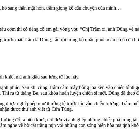
g hô sang thân mật hơn, trầm giọng kể câu chuyện của mình…
ấu cơm thì có tiếng cô em gái vóng vót: “Chị Trâm ơi, anh Dũng về 
g trước mặt Trâm là Dũng, rắn rỏi trong bộ quân phục màu cỏ úa đã hơ
h khiết mà anh giấu sau lưng từ lúc nãy.
hạnh phúc. Sau khi cùng Trâm cắm mấy bông loa kèn vào chiếc bình gốm
 Thì ra từ tháng Ba, sau khóa huấn luyện chiến sĩ mới, Dũng đã theo đ
g được nghỉ phép như thường lệ trước lúc vào chiến trường. Trâm biết
 nhận được thư anh viết từ Cửa Tùng.
Lương đổ ra biển khơi, nơi đơn vị anh ghép những chiếc phà trọng tải
 Trâm nghe về bờ cát trắng mịn với những con sóng hiền hòa mà tịnh 