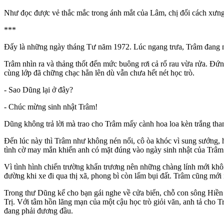
Như đọc được vẻ thắc mắc trong ánh mắt của Lâm, chị đổi cách xưn
***
Đấy là những ngày tháng Tư năm 1972. Lúc ngang trưa, Trâm đang n
Trâm nhìn ra và thảng thốt đến mức buông rơi cả rổ rau vừa rửa. Đứn
cùng lớp đã chững chạc hẳn lên dù vẫn chưa hết nét học trò.
- Sao Dũng lại ở đây?
- Chúc mừng sinh nhật Trâm!
Dũng không trả lời mà trao cho Trâm mấy cành hoa loa kèn trắng than
Đến lúc này thì Trâm như không nén nổi, cô òa khóc vì sung sướng, 
tình cờ may mắn khiến anh có mặt đúng vào ngày sinh nhật của Trâm.
Vì tình hình chiến trường khẩn trương nên những chàng lính mới khôn
đường khi xe đi qua thị xã, phong bì còn lấm bụi đất. Trâm cũng mới
Trong thư Dũng kể cho bạn gái nghe về cửa biển, chỗ con sông Hiền 
Trị. Với tâm hồn lãng mạn của một cậu học trò giỏi văn, anh tả cho
đang phải đương đầu.