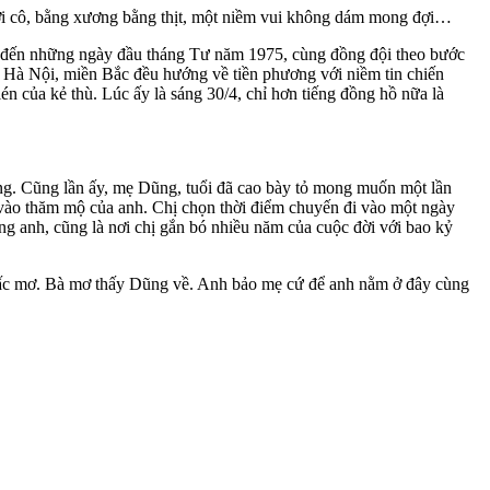
ới cô, bằng xương bằng thịt, một niềm vui không dám mong đợi…
 để đến những ngày đầu tháng Tư năm 1975, cùng đồng đội theo bước
h Hà Nội, miền Bắc đều hướng về tiền phương với niềm tin chiến
n của kẻ thù. Lúc ấy là sáng 30/4, chỉ hơn tiếng đồng hồ nữa là
g. Cũng lần ấy, mẹ Dũng, tuổi đã cao bày tỏ mong muốn một lần
 vào thăm mộ của anh. Chị chọn thời điểm chuyến đi vào một ngày
g anh, cũng là nơi chị gắn bó nhiều năm của cuộc đời với bao kỷ
iấc mơ. Bà mơ thấy Dũng về. Anh bảo mẹ cứ để anh nằm ở đây cùng