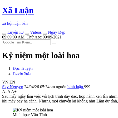
Xã Luận
xã hội luận bàn
Luyện IQ
Videos
Ngày Đẹp
09:09:09 AM, Thứ Abc 09/09/2021
Kỷ niệm một loài hoa
Đọc Truyện
Truyện Ngắn
VN
EN
Sky Nguyen
24/04/26 05:34pm
nguồn
bình luận
999
A-
A
A+
Sau mấy ngày làm việc với lịch trình dày đặc, họp hành xen lẫn nhữn
khi máy bay hạ cánh. Nhưng mọi chuyện lại không như Lâm dự tính, 
Minh họa: Văn Tĩnh