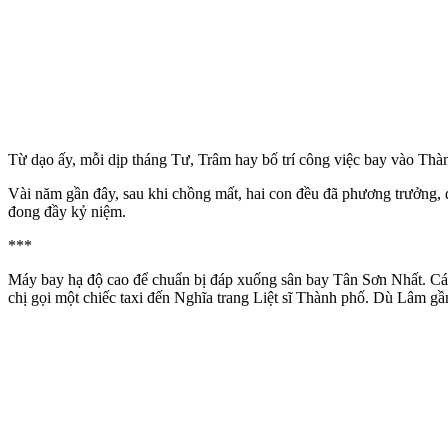
Từ dạo ấy, mỗi dịp tháng Tư, Trâm hay bố trí công việc bay vào T
Vài năm gần đây, sau khi chồng mất, hai con đều đã phương trưởng, đ
đong đầy kỷ niệm.
***
Máy bay hạ độ cao để chuẩn bị đáp xuống sân bay Tân Sơn Nhất. Cái
chị gọi một chiếc taxi đến Nghĩa trang Liệt sĩ Thành phố. Dù Lâm gầ