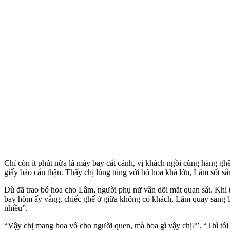
Chỉ còn ít phút nữa là máy bay cất cánh, vị khách ngồi cùng hàng g
giấy báo cẩn thận. Thấy chị lúng túng với bó hoa khá lớn, Lâm sốt sắ
Dù đã trao bó hoa cho Lâm, người phụ nữ vẫn dõi mắt quan sát. Khi th
bay hôm ấy vắng, chiếc ghế ở giữa không có khách, Lâm quay sang bắ
nhiều”.
“Vậy chị mang hoa vô cho người quen, mà hoa gì vậy chị?”. “Thì tôi