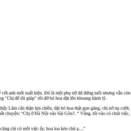
hế với anh mới xuất hiện. Đó là một phụ nữ đã đứng tuổi nhưng vẫn còn
ng "Chị để tôi giúp" rồi đỡ bó hoa đặt lên khoang hành lý.
ấy Lâm cẩn thận lựa chiều, đặt bó hoa thật gọn gàng, chị nở nụ cười, 
t chuyện: “Chị ở Hà Nội vào Sài Gòn?. “ Vâng, tôi vào có chút việc, 
 cũng chỉ có mỗi việc ấy, hoa loa kèn chú ạ…”