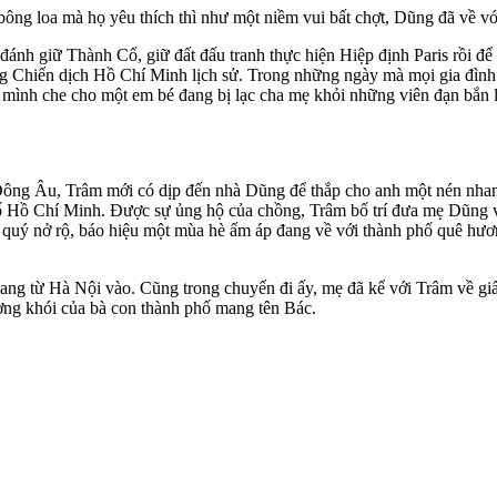
ông loa mà họ yêu thích thì như một niềm vui bất chợt, Dũng đã về v
n đánh giữ Thành Cổ, giữ đất đấu tranh thực hiện Hiệp định Paris rồi
ong Chiến dịch Hồ Chí Minh lịch sử. Trong những ngày mà mọi gia đìn
mình che cho một em bé đang bị lạc cha mẹ khỏi những viên đạn bắn lé
 Đông Âu, Trâm mới có dịp đến nhà Dũng để thắp cho anh một nén nhan
 phố Hồ Chí Minh. Được sự ủng hộ của chồng, Trâm bố trí đưa mẹ Dũng
 quý nở rộ, báo hiệu một mùa hè ấm áp đang về với thành phố quê hươn
ang từ Hà Nội vào. Cũng trong chuyến đi ấy, mẹ đã kể với Trâm về g
g khói của bà con thành phố mang tên Bác.