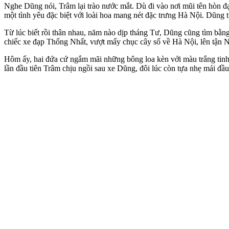
Nghe Dũng nói, Trâm lại trào nước mắt. Dù đi vào nơi mũi tên hòn đ
một tình yêu đặc biệt với loài hoa mang nét đặc trưng Hà Nội. Dũng
Từ lúc biết rồi thân nhau, năm nào dịp tháng Tư, Dũng cũng tìm bằ
chiếc xe đạp Thống Nhất, vượt mấy chục cây số về Hà Nội, lên tận 
Hôm ấy, hai đứa cứ ngắm mãi những bông loa kèn với màu trắng tinh
lần đầu tiên Trâm chịu ngồi sau xe Dũng, đôi lúc còn tựa nhẹ mái đầu 