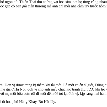
 nhớ ngọn núi Thiên Thai tím những vạt hoa sim, nơi họ từng cùng nh
ược gặp cô bạn gái thân thương mà anh chỉ mới nhẹ cầm tay trước hô
 Đơn vị được trang bị thêm khí tài mới. Là một chiến sĩ giỏi, Dũng đ
ẹ già ở Hà Nội, đơn vị cho anh mấy chục giờ tranh thủ trước khi trở
 mẹ một bữa cơm rồi đi suốt đêm để trở lại đơn vị, kịp sáng mai hàn
ki ốt hoa phố Hàng Khay, Bờ Hồ đấy.