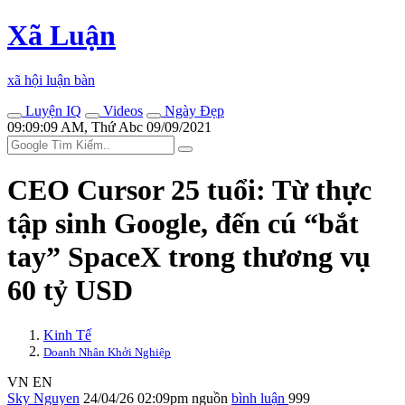
Xã Luận
xã hội luận bàn
Luyện IQ
Videos
Ngày Đẹp
09:09:09 AM, Thứ Abc 09/09/2021
CEO Cursor 25 tuổi: Từ thực
tập sinh Google, đến cú “bắt
tay” SpaceX trong thương vụ
60 tỷ USD
Kinh Tế
Doanh Nhân Khởi Nghiệp
VN
EN
Sky Nguyen
24/04/26 02:09pm
nguồn
bình luận
999