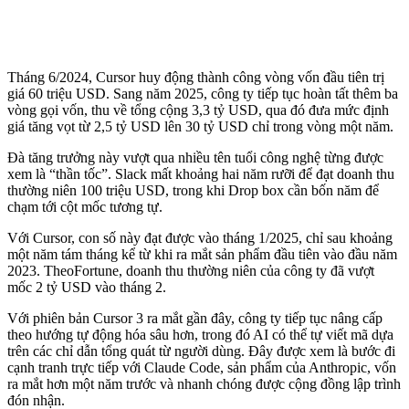
Tháng 6/2024, Cursor huy động thành công vòng vốn đầu tiên trị
giá 60 triệu USD. Sang năm 2025, công ty tiếp tục hoàn tất thêm ba
vòng gọi vốn, thu về tổng cộng 3,3 tỷ USD, qua đó đưa mức định
giá tăng vọt từ 2,5 tỷ USD lên 30 tỷ USD chỉ trong vòng một năm.
Đà tăng trưởng này vượt qua nhiều tên tuổi công nghệ từng được
xem là “thần tốc”. Slack mất khoảng hai năm rưỡi để đạt doanh thu
thường niên 100 triệu USD, trong khi Drop box cần bốn năm để
chạm tới cột mốc tương tự.
Với Cursor, con số này đạt được vào tháng 1/2025, chỉ sau khoảng
một năm tám tháng kể từ khi ra mắt sản phẩm đầu tiên vào đầu năm
2023. TheoFortune, doanh thu thường niên của công ty đã vượt
mốc 2 tỷ USD vào tháng 2.
Với phiên bản Cursor 3 ra mắt gần đây, công ty tiếp tục nâng cấp
theo hướng tự động hóa sâu hơn, trong đó AI có thể tự viết mã dựa
trên các chỉ dẫn tổng quát từ người dùng. Đây được xem là bước đi
cạnh tranh trực tiếp với Claude Code, sản phẩm của Anthropic, vốn
ra mắt hơn một năm trước và nhanh chóng được cộng đồng lập trình
đón nhận.