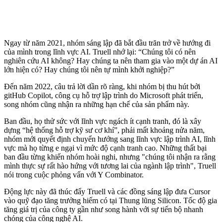
Ngay từ năm 2021, nhóm sáng lập đã bắt đầu trăn trở về hướng đi
của mình trong lĩnh vực AI. Truell nhớ lại: “Chúng tôi có nên
nghiên cứu AI không? Hay chúng ta nên tham gia vào một dự án AI
lớn hiện có? Hay chúng tôi nên tự mình khởi nghiệp?”
Đến năm 2022, câu trả lời dần rõ ràng, khi nhóm bị thu hút bởi
gi‌tHub Copilot, công cụ hỗ trợ lập trình do Microsoft phát triển,
song nhóm cũng nhận ra những hạn chế của sản phẩm này.
Ban đầu, họ thử sức với lĩnh vực ngách ít cạnh tranh, đó là xây
dựng “hệ thống hỗ trợ kỹ sư cơ khí”, phải mất khoảng nửa năm,
nhóm mới quyết định chuyển hướng sang lĩnh vực lập trình AI, lĩnh
vực mà họ từng e ngại vì mức độ cạnh tranh cao. Những thất bại
ban đầu từng khiến nhóm hoài nghi, nhưng "chúng tôi nhận ra rằng
mình thực sự rất hào hứng với tương lai của ngành lập trình", Truell
nói trong cuộc phỏng vấn với Y Combinator.
Động lực này đã thúc đẩy Truell và các đồng sáng lập đưa Cursor
vào quỹ đạo tăng trưởng hiếm có tại Thung lũng Silicon. Tốc độ gia
tăng giá trị của công ty gần như song hành với sự tiến bộ nhanh
chóng của công nghệ AI.