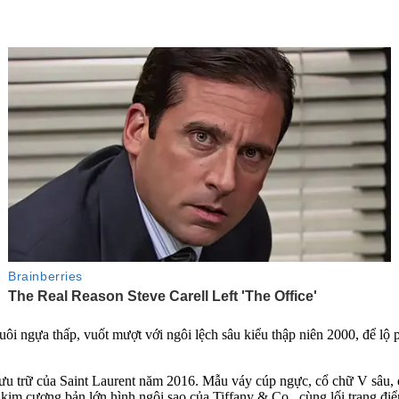
ôi ngựa thấp, vuốt mượt với ngôi lệch sâu kiểu thập niên 2000, để lộ 
 lưu trữ của Saint Laurent năm 2016. Mẫu váy cúp ngực, cổ chữ V sâu,
kim cương bản lớn hình ngôi sao của Tiffany & Co., cùng lối trang đi