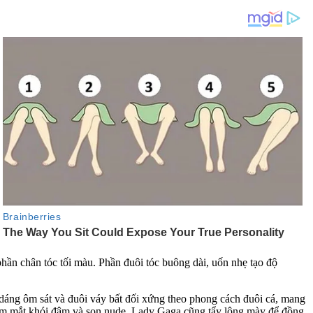
phần chân tóc tối màu. Phần đuôi tóc buông dài, uốn nhẹ tạo độ
 dáng ôm sát và đuôi váy bất đối xứng theo phong cách đuôi cá, mang
ểm mắt khói đậm và son nud‌ּe. Lady Gaga cũng tẩy lông mày để đồng