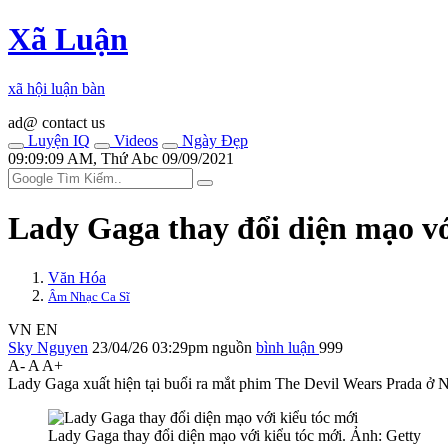
Xã Luận
xã hội luận bàn
ad@ contact us
Luyện IQ
Videos
Ngày Đẹp
09:09:09 AM, Thứ Abc 09/09/2021
Lady Gaga thay đổi diện mạo vớ
Văn Hóa
Âm Nhạc Ca Sĩ
VN
EN
Sky Nguyen
23/04/26 03:29pm
nguồn
bình luận
999
A-
A
A+
Lady Gaga xuất hiện tại buổi ra mắt phim The Devil Wears Prada ở N
Lady Gaga thay đổi diện mạo với kiểu tóc mới. Ảnh: Getty