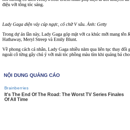
điệu với tông tóc sáng.
Lady Gaga diện váy cúp ngực, cổ chữ V sâu. Ảnh: Getty
Trong dự án lần này, Lady Gaga góp mặt với ca khúc mới mang tên
Hathaway, Meryl Streep và Emily Blunt.
Về phong cách cá nhân, Lady Gaga nhiều năm qua liên tục thay đổi gi
ngoái cô từng gây chú ý với mái tóc phồng màu tím khi quảng bá ch