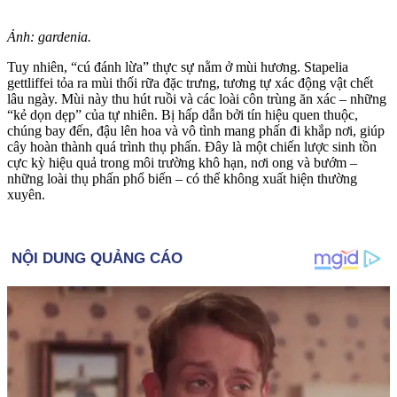
Ảnh: gardenia.
Tuy nhiên, “cú đánh lừa” thực sự nằm ở mùi hương. Stapelia
gettliffei tỏa ra mùi thối rữa đặc trưng, tương tự xác động vật chết
lâu ngày. Mùi này thu hút ruồi và các loài côn trùng ăn xác – những
“kẻ dọn dẹp” của tự nhiên. Bị hấp dẫn bởi tín hiệu quen thuộc,
chúng bay đến, đậu lên hoa và vô tình mang phấn đi khắp nơi, giúp
cây hoàn thành quá trình thụ phấn. Đây là một chiến lược sinh tồn
cực kỳ hiệu quả trong môi trường khô hạn, nơi ong và bướm –
những loài thụ phấn phổ biến – có thể không xuất hiện thường
xuyên.