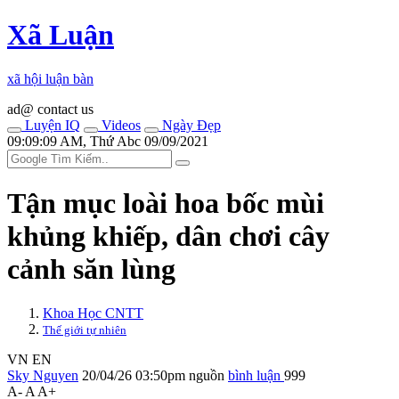
Xã Luận
xã hội luận bàn
ad@ contact us
Luyện IQ
Videos
Ngày Đẹp
09:09:09 AM, Thứ Abc 09/09/2021
Tận mục loài hoa bốc mùi
khủng khiếp, dân chơi cây
cảnh săn lùng
Khoa Học CNTT
Thế giới tự nhiên
VN
EN
Sky Nguyen
20/04/26 03:50pm
nguồn
bình luận
999
A-
A
A+