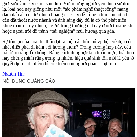
giới sưu tầm cây cảnh săn đón. Với những người yêu thích sự độc
lạ, loài hoa này giống như một “tác phẩm nghệ thuật sống” mang
đậm dấu ấn của tự nhiên hoang dã. Cây dễ trồng, chịu hạn tốt, chỉ
cần đất thoát nước nhanh và ánh sáng đầy đủ là có thể phát triển
khỏe mạnh. Tuy nhiên, người trồng thường đặt cây ở nơi thoáng khí
hoặc ngoài trời để tránh “trải nghiệm” mùi hương quá gần.
Sự tồn tại của hoa thịt thối đặt ra một câu hỏi thú vị: liệu vẻ đẹp có
nhất thiết phải đi kèm với hương thơm? Trong trường hợp này, câu
trả lời rõ ràng là không. Bằng cách đi ngược lại chuẩn mực, loài hoa
này chứng minh rằng trong tự nhiên, hiệu quả sinh tồn mới là yếu tố
quyết định – dù điều đó có khiến con người phải… bịt mũi.
Nguồn Tin: