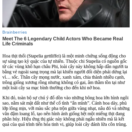
Hoa thịt thối (Stapelia gettliffei) là một minh chứng sống động cho
sự sáng tạo kỳ quặc của tự nhiên. Thuộc chi Stapelia có nguồn gốc
từ các vùng khô hạn châu Phi, loài cây này không hấp dẫn người ta
bằng vẻ ngoài sang trọng mà lại khiến người đối diện phải dừng lại
vì… sốc. Thân cây mọng nước, xanh xám, chia thành nhiều cạnh,
trông giống xương rồng nhưng không có gai, âm thầm tồn tại như
một loài cây sa mạc bình thường cho đến khi nở hoa.
Khi đó, toàn bộ sự chú ý đổ dồn vào những bông hoa lớn hình ngôi
sao, nằm sát mặt đất như thể cố tình “ẩn mình”. Cánh hoa dày, phủ
lớp lông mịn, với màu sắc pha trộn giữa vàng nhạt, nâu đỏ và những
vân đậm loang lổ, tạo nên hình ảnh giống hệt một miếng thịt đang
phân hủy. Hiệu ứng thị giác này không phải ngẫu nhiên mà là kết
quả của quá trình tiến hóa tinh vi, giúp loài cây đánh lừa côn trùng.