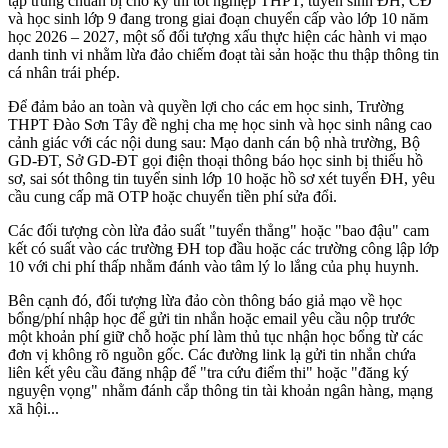
tập trung chuẩn bị cho kỳ thi tốt nghiệp THPT, tuyển sinh ĐH, CĐ
và học sinh lớp 9 đang trong giai đoạn chuyển cấp vào lớp 10 năm
học 2026 – 2027, một số đối tượng xấu thực hiện các hành vi mạo
danh tinh vi nhằm lừa đảo chiếm đoạt tài sản hoặc thu thập thông tin
cá nhân trái phép.
Để đảm bảo an toàn và quyền lợi cho các em học sinh, Trường
THPT Đào Sơn Tây đề nghị cha mẹ học sinh và học sinh nâng cao
cảnh giác với các nội dung sau: Mạo danh cán bộ nhà trường, Bộ
GD-ĐT, Sở GD-ĐT gọi điện thoại thông báo học sinh bị thiếu hồ
sơ, sai sót thông tin tuyển sinh lớp 10 hoặc hồ sơ xét tuyển ĐH, yêu
cầu cung cấp mã OTP hoặc chuyển tiền phí sửa đổi.
Các đối tượng còn lừa đảo suất "tuyển thẳng" hoặc "bao đậu" cam
kết có suất vào các trường ĐH top đầu hoặc các trường công lập lớp
10 với chi phí thấp nhằm đánh vào tâm lý lo lắng của phụ huynh.
Bên cạnh đó, đối tượng lừa đảo còn thông báo giả mạo về học
bổng/phí nhập học để gửi tin nhắn hoặc email yêu cầu nộp trước
một khoản phí giữ chỗ hoặc phí làm thủ tục nhận học bổng từ các
đơn vị không rõ nguồn gốc. Các đường link lạ gửi tin nhắn chứa
liên kết yêu cầu đăng nhập để "tra cứu điểm thi" hoặc "đăng ký
nguyện vọng" nhằm đánh cắp thông tin tài khoản ngân hàng, mạng
xã hội...