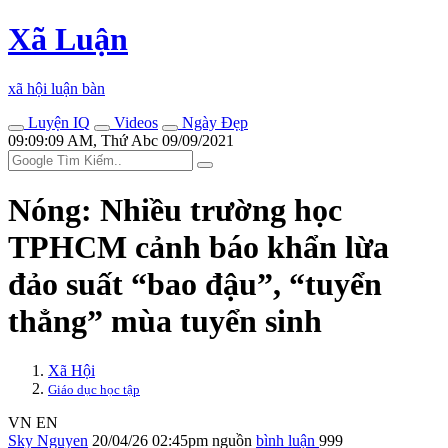
Xã Luận
xã hội luận bàn
Luyện IQ
Videos
Ngày Đẹp
09:09:09 AM, Thứ Abc 09/09/2021
Nóng: Nhiều trường học
TPHCM cảnh báo khẩn lừa
đảo suất “bao đậu”, “tuyển
thẳng” mùa tuyển sinh
Xã Hội
Giáo dục học tập
VN
EN
Sky Nguyen
20/04/26 02:45pm
nguồn
bình luận
999