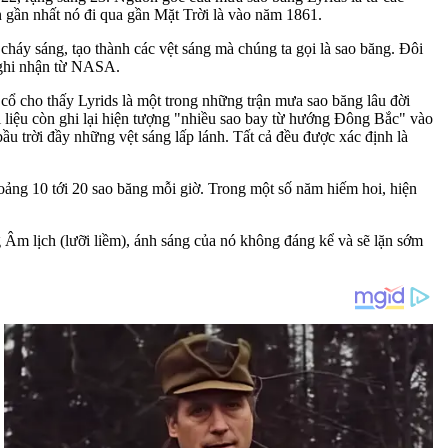
 gần nhất nó đi qua gần Mặt Trời là vào năm 1861.
háy sáng, tạo thành các vệt sáng mà chúng ta gọi là sao băng. Đôi
o ghi nhận từ NASA.
 cổ cho thấy Lyrids là một trong những trận mưa sao băng lâu đời
 liệu còn ghi lại hiện tượng "nhiều sao bay từ hướng Đông Bắc" vào
u trời đầy những vệt sáng lấp lánh. Tất cả đều được xác định là
hoảng 10 tới 20 sao băng mỗi giờ. Trong một số năm hiếm hoi, hiện
Âm lịch (lưỡi liềm), ánh sáng của nó không đáng kể và sẽ lặn sớm