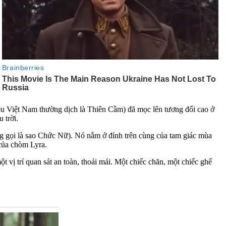
liệu Việt Nam thường dịch là Thiên Cầm) đã mọc lên tương đối cao ở
 trời.
g gọi là sao Chức Nữ). Nó nằm ở đỉnh trên cùng của tam giác mùa
 của chòm Lyra.
ột vị trí quan sát an toàn, thoải mái. Một chiếc chăn, một chiếc ghế