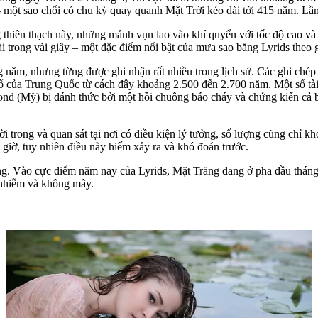
- một sao chổi có chu kỳ quay quanh Mặt Trời kéo dài tới 415 năm. Lần
hiên thạch này, những mảnh vụn lao vào khí quyển với tốc độ cao và c
dài trong vài giây – một đặc điểm nổi bật của mưa sao băng Lyrids the
g năm, nhưng từng được ghi nhận rất nhiều trong lịch sử. Các ghi chép
 cổ của Trung Quốc từ cách đây khoảng 2.500 đến 2.700 năm. Một số tài
nd (Mỹ) bị đánh thức bởi một hồi chuông báo cháy và chứng kiến cả bầ
 trong và quan sát tại nơi có điều kiện lý tưởng, số lượng cũng chỉ k
 giờ, tuy nhiên điều này hiếm xảy ra và khó đoán trước.
ng. Vào cực điểm năm nay của Lyrids, Mặt Trăng đang ở pha đầu tháng 
 ô nhiễm và không mây.