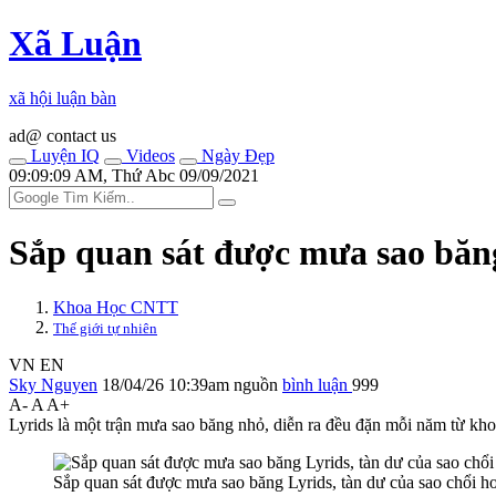
Xã Luận
xã hội luận bàn
ad@ contact us
Luyện IQ
Videos
Ngày Đẹp
09:09:09 AM, Thứ Abc 09/09/2021
Sắp quan sát được mưa sao băng
Khoa Học CNTT
Thế giới tự nhiên
VN
EN
Sky Nguyen
18/04/26 10:39am
nguồn
bình luận
999
A-
A
A+
Lyrids là một trận mưa sao băng nhỏ, diễn ra đều đặn mỗi năm từ kh
Sắp quan sát được mưa sao băng Lyrids, tàn dư của sao chổi h