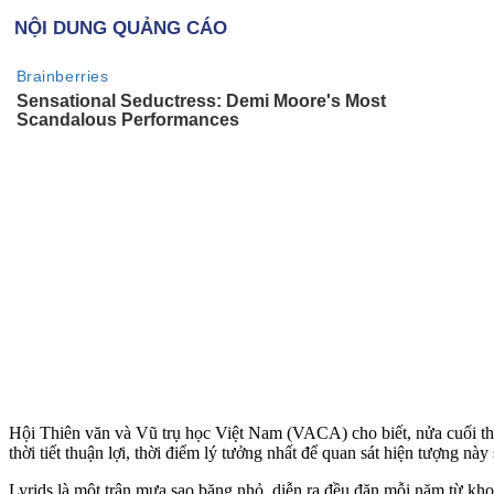
Hội Thiên văn và Vũ trụ học Việt Nam (VACA) cho biết, nửa cuối th
thời tiết thuận lợi, thời điểm lý tưởng nhất để quan sát hiện tượng nà
Lyrids là một trận mưa sao băng nhỏ, diễn ra đều đặn mỗi năm từ kh