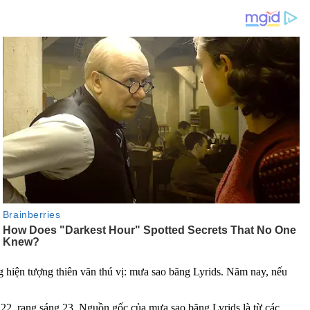
 hiện tượng thiên văn thú vị: mưa sao băng Lyrids. Năm nay, nếu
22, rạng sáng 23. Nguồn gốc của mưa sao băng Lyrids là từ các