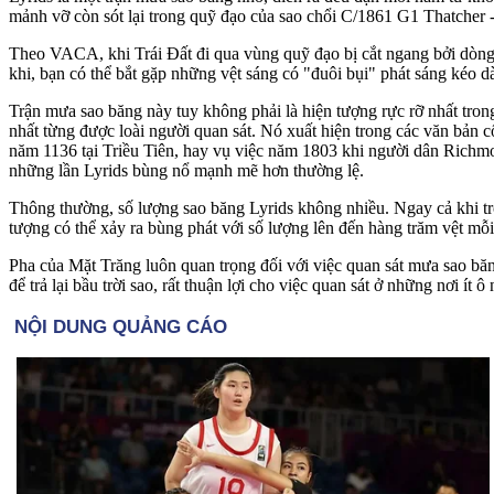
mảnh vỡ còn sót lại trong quỹ đạo của sao chổi C/1861 G1 Thatcher 
Theo VACA, khi Trái Đất đi qua vùng quỹ đạo bị cắt ngang bởi dòng t
khi, bạn có thể bắt gặp những vệt sáng có "đuôi bụi" phát sáng kéo 
Trận mưa sao băng này tuy không phải là hiện tượng rực rỡ nhất tron
nhất từng được loài người quan sát. Nó xuất hiện trong các văn bản
năm 1136 tại Triều Tiên, hay vụ việc năm 1803 khi người dân Richmo
những lần Lyrids bùng nổ mạnh mẽ hơn thường lệ.
Thông thường, số lượng sao băng Lyrids không nhiều. Ngay cả khi trời
tượng có thể xảy ra bùng phát với số lượng lên đến hàng trăm vệt mỗi
Pha của Mặt Trăng luôn quan trọng đối với việc quan sát mưa sao bă
để trả lại bầu trời sao, rất thuận lợi cho việc quan sát ở những nơi ít