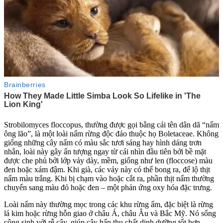
Strobilomyces floccopus, thường được gọi bằng cái tên dân dã “nấm
ông lão”, là một loài nấm rừng độc đáo thuộc họ Boletaceae. Không
giống những cây nấm có màu sắc tươi sáng hay hình dáng trơn
nhẵn, loài này gây ấn tượng ngay từ cái nhìn đầu tiên bởi bề mặt
được che phủ bởi lớp vảy dày, mềm, giống như len (floccose) màu
đen hoặc xám đậm. Khi già, các vảy này có thể bong ra, để lộ thịt
nấm màu trắng. Khi bị chạm vào hoặc cắt ra, phần thịt nấm thường
chuyển sang màu đỏ hoặc đen – một phản ứng oxy hóa đặc trưng.
Loài nấm này thường mọc trong các khu rừng ẩm, đặc biệt là rừng
lá kim hoặc rừng hỗn giao ở châu Á, châu Âu và Bắc Mỹ. Nó sống
cộng sinh với rễ cây, giúp cây hấp thụ chất dinh dưỡng tốt hơn,