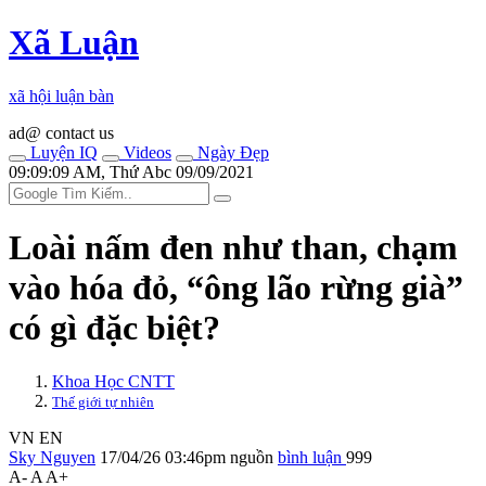
Xã Luận
xã hội luận bàn
ad@ contact us
Luyện IQ
Videos
Ngày Đẹp
09:09:09 AM, Thứ Abc 09/09/2021
Loài nấm đen như than, chạm
vào hóa đỏ, “ông lão rừng già”
có gì đặc biệt?
Khoa Học CNTT
Thế giới tự nhiên
VN
EN
Sky Nguyen
17/04/26 03:46pm
nguồn
bình luận
999
A-
A
A+