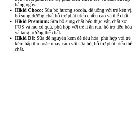
hằng ngày.
Hikid Choco:
Sữa bò hương socola, dễ uống với trẻ kén vị,
bổ sung dưỡng chất hỗ trợ phát triển chiều cao và thể chất.
Hikid Premium:
Sữa bổ sung chất béo thực vật, chất xơ
FOS và rau củ quả, phù hợp với trẻ ít ăn rau, hỗ trợ tiêu hóa
và tăng trưởng thể chất.
Hikid Dê:
Sữa dê nguyên kem dễ tiêu hóa, phù hợp với trẻ
kém hấp thu hoặc nhạ‌y cả‌m với sữa bò, hỗ trợ phát triển thể
chất.