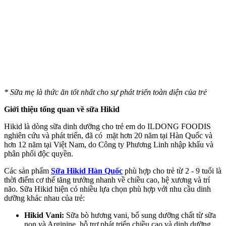
* Sữa mẹ là thức ăn tốt nhất cho sự phát triển toàn diện của trẻ
Giới thiệu tổng quan về sữa Hikid
Hikid là dòng sữa dinh dưỡng cho trẻ em do ILDONG FOODIS
nghiên cứu và phát triển, đã có mặt hơn 20 năm tại Hàn Quốc và
hơn 12 năm tại Việt Nam, do Công ty Phương Linh nhập khẩu và
phân phối độc quyền.
Các sản phẩm
Sữa Hikid Hàn Quốc
phù hợp cho trẻ từ 2 - 9 tuổi là
thời điểm c‌ơ th‌ể tăng trưởng nhanh về chiều cao, hệ xương và trí
não. Sữa Hikid hiện có nhiều lựa chọn phù hợp với nhu cầu dinh
dưỡng khác nhau của trẻ:
Hikid Vani:
Sữa bò hương vani, bổ sung dưỡng chất từ sữa
non và Arginine, hỗ trợ phát triển chiều cao và dinh dưỡng