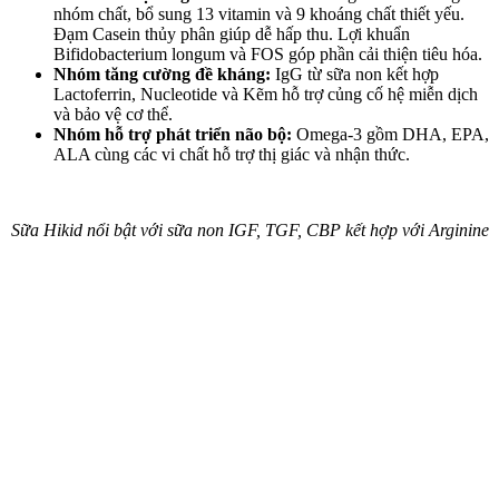
nhóm chất, bổ sung 13 vitamin và 9 khoáng chất thiết yếu.
Đạm Casein thủy phân giúp dễ hấp thu. Lợi khuẩn
Bifidobacterium longum và FOS góp phần cải thiện tiêu hóa.
Nhóm tăng cường đề kháng:
IgG từ sữa non kết hợp
Lactoferrin, Nucleotide và Kẽm hỗ trợ củng cố hệ miễn dịch
và bảo vệ c‌ơ th‌ể.
Nhóm hỗ trợ phát triển não bộ:
Omega-3 gồm DHA, EPA,
ALA cùng các vi chất hỗ trợ thị giác và nhận thức.
Sữa Hikid nổi bật với sữa non IGF, TGF, CBP kết hợp với Arginine