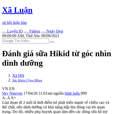
Xã Luận
xã hội luận bàn
Luyện IQ
Videos
Ngày Đẹp
09:09:09 AM, Thứ Abc 09/09/2021
Đánh giá sữa Hikid từ góc nhìn
dinh dưỡng
Xã Hội
Sức Khỏe Cộng Đồng
VN
EN
Sky Nguyen
17/04/26 11:01am
nguồn
bình luận
999
A-
A
A+
Giai đoạn từ 2 tuổi là thời điểm trẻ phát triển mạnh về chiều cao và
thể chất, nên dinh dưỡng và khả năng hấp thu đóng vai trò quan
trọng. Do đó, nhiều phụ huynh quan tâm đến các dòng sữa hỗ trợ