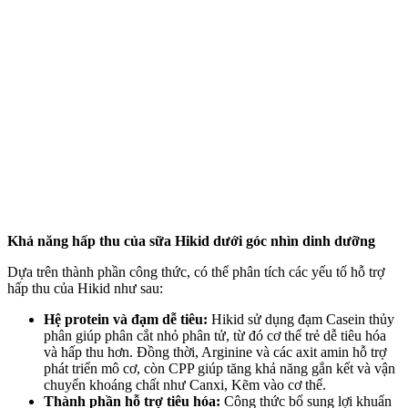
Khả năng hấp thu của sữa Hikid dưới góc nhìn dinh dưỡng
Dựa trên thành phần công thức, có thể phân tích các yếu tố hỗ trợ
hấp thu của Hikid như sau:
Hệ protein và đạm dễ tiêu:
Hikid sử dụng đạm Casein thủy
phân giúp phân cắt nhỏ phân tử, từ đó c‌ơ th‌ể trẻ dễ tiêu hóa
và hấp thu hơn. Đồng thời, Arginine và các axit amin hỗ trợ
phát triển mô cơ, còn CPP giúp tăng khả năng gắn kết và vận
chuyển khoáng chất như Canxi, Kẽm vào c‌ơ th‌ể.
Thành phần hỗ trợ tiêu hóa:
Công thức bổ sung lợi khuẩn