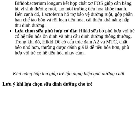
Bifidobacterium longum kết hợp chất xơ FOS giúp cân bằng
hệ vi sinh đường ruột, tạo môi trường tiêu hóa khỏe mạnh.
Bên cạnh đó, Lactoferrin hỗ trợ bảo vệ đường ruột, góp phần
hạn chế táo bón và rối loạn tiêu hóa, cải thiện khả năng hấp
thu dinh dưỡng.
Lựa chọn sữa phù hợp cơ địa:
Hikid sữa bò phù hợp với trẻ
có hệ tiêu hóa ổn định và nhu cầu dinh dưỡng thông thường.
Trong khi đó, Hikid Dê có cấu trúc đạm A2 và MTC, chất
béo nhỏ hơn, thường được đánh giá là dễ tiêu hóa hơn, phù
hợp với trẻ có hệ tiêu hóa nhạ‌y cả‌m.
Khả năng hấp thu giúp trẻ tận dụng hiệu quả dưỡng chất
Lưu ý khi lựa chọn sữa dinh dưỡng cho trẻ