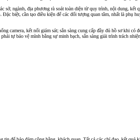
sở, ngành, địa phương rà soát toàn diện từ quy trình, nội dung, kết q
o. Đặc biệt, cần tạo điều kiện để các đối tượng quan tâm, nhất là phụ hu
hống camera, kết nối giám sát; sẵn sàng cung cấp đầy đủ hồ sơ khi có 
vị phải tự bảo vệ mình bằng sự minh bạch, sẵn sàng giải trình trách n
n để bảo đảm công bằng, khách quan. Tất cả các chỉ đạo, kết quả kiể