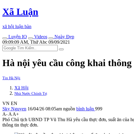
Xã Luận
xã hội luận bàn
Luyện IQ
Videos
Ngày Đẹp
09:09:09 AM, Thứ Abc 09/09/2021
Hà nội yêu cầu công khai thông 
Tin Hà Nội
Xã Hội
Nhà Nước Chính Trị
VN
EN
Sky Nguyen
16/04/26 08:05am
nguồn
bình luận
999
A-
A
A+
Phó Chủ tịch UBND TP Vũ Thu Hà yêu cầu thực đơn, suất ăn của học si
thông tin thực đơn.