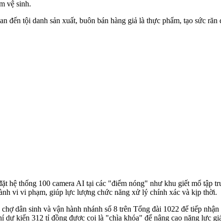
m vệ sinh.
uan đến tội danh sản xuất, buôn bán hàng giả là thực phẩm, tạo sức răn 
 đặt hệ thống 100 camera AI tại các "điểm nóng" như khu giết mổ tập 
nh vi vi phạm, giúp lực lượng chức năng xử lý chính xác và kịp thời.
chợ dân sinh và vận hành nhánh số 8 trên Tổng đài 1022 để tiếp nhận
 dự kiến 312 tỉ đồng được coi là "chìa khóa" để nâng cao năng lực gi