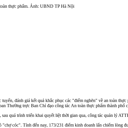
an toàn thực phẩm. Ảnh: UBND TP Hà Nội
 tuyến, đánh giá kết quả khắc phục các "điểm nghẽn" về an toàn thự
 Thường trực Ban Chỉ đạo công tác An toàn thực phẩm thành phố ch
au quá trình triển khai quyết liệt thời gian qua, công tác quản lý A
ỏ "chợ cóc". Tính đến nay, 173/231 điểm kinh doanh lấn chiếm lòng đườ