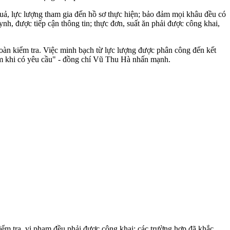
uả, lực lượng tham gia đến hồ sơ thực hiện; bảo đảm mọi khâu đều có
ynh, được tiếp cận thông tin; thực đơn, suất ăn phải được công khai,
đoàn kiểm tra. Việc minh bạch từ lực lượng được phân công đến kết
hiệm khi có yêu cầu" - đồng chí Vũ Thu Hà nhấn mạnh.
m tra, vi phạm đều phải được công khai; các trường hợp đã khắc