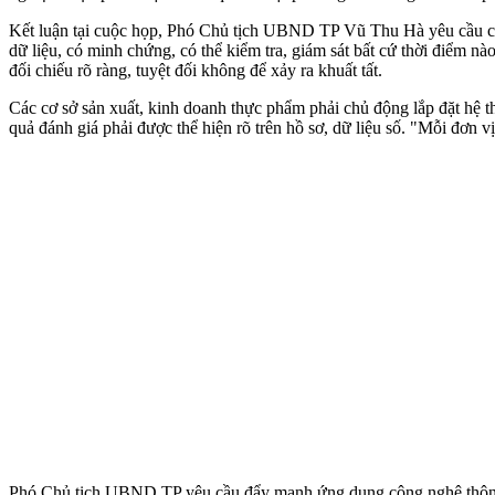
Kết luận tại cuộc họp, Phó Chủ tịch UBND TP Vũ Thu Hà yêu cầu các 
dữ liệu, có minh chứng, có thể kiểm tra, giám sát bất cứ thời điểm nà
đối chiếu rõ ràng, tuyệt đối không để xảy ra khuất tất.
Các cơ sở sản xuất, kinh doanh thực phẩm phải chủ động lắp đặt hệ t
quả đánh giá phải được thể hiện rõ trên hồ sơ, dữ liệu số. "Mỗi đơn 
Phó Chủ tịch UBND TP yêu cầu đẩy mạnh ứng dụng công nghệ thông ti