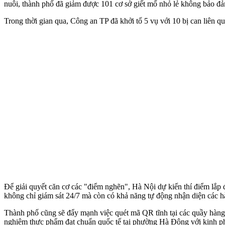
nuôi, thành phố đã giảm được 101 cơ sở giết mổ nhỏ lẻ không bảo đả
Trong thời gian qua, Công an TP đã khởi tố 5 vụ với 10 bị can liên q
Để giải quyết căn cơ các "điểm nghẽn", Hà Nội dự kiến thí điểm lắp
không chỉ giám sát 24/7 mà còn có khả năng tự động nhận diện các hà
Thành phố cũng sẽ đẩy mạnh việc quét mã QR tĩnh tại các quầy hàng 
nghiệm thực phẩm đạt chuẩn quốc tế tại phường Hà Đông với kinh phí