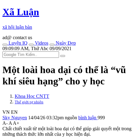
Xã Luận
xã hội luận bàn
ad@ contact us
Luyện IQ
Videos
Ngày Đẹp
09:09:09 AM, Thứ Abc 09/09/2021
Một loài hoa dại có thể là “vũ
khí siêu hạng” cho y học
Khoa Học CNTT
Thế giới tự nhiên
VN
EN
Sky Nguyen
14/04/26 03:32pm
nguồn
bình luận
999
A-
A
A+
Chất chiết xuất từ một loài hoa dại có thể giúp giải quyết một trong
những thách thức lớn nhất của y học hiện đại.