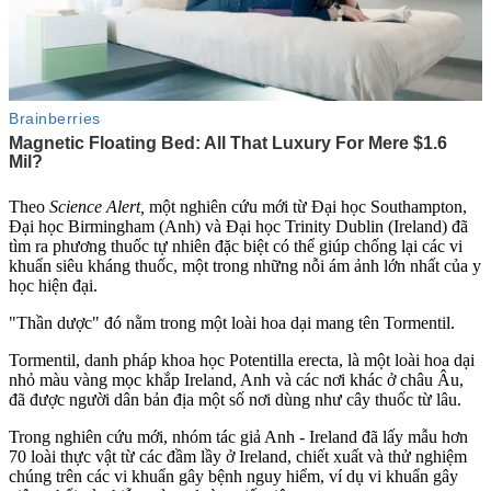
Theo
Science Alert,
một nghiên cứu mới từ Đại học Southampton,
Đại học Birmingham (Anh) và Đại học Trinity Dublin (Ireland) đã
tìm ra phương thuốc tự nhiên đặc biệt có thể giúp chống lại các vi
khuẩn siêu kháng thuốc, một trong những nỗi ám ảnh lớn nhất của y
học hiện đại.
"Thần dược" đó nằm trong một loài hoa dại mang tên Tormentil.
Tormentil, danh pháp khoa học Potentilla erecta, là một loài hoa dại
nhỏ màu vàng mọc khắp Ireland, Anh và các nơi khác ở châu Âu,
đã được người dân bản địa một số nơi dùng như cây thuốc từ lâu.
Trong nghiên cứu mới, nhóm tác giả Anh - Ireland đã lấy mẫu hơn
70 loài thực vật từ các đầm lầy ở Ireland, chiết xuất và thử nghiệm
chúng trên các vi khuẩn gây bệnh nguy hiểm, ví dụ vi khuẩn gây