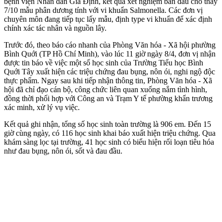
bệnh viện Nhân dân Gia Định, kết quả xét nghiệm ban đầu cho thấy
7/10 mẫu phân dương tính với vi khuẩn Salmonella. Các đơn vị
chuyên môn đang tiếp tục lấy mẫu, định type vi khuẩn để xác định
chính xác tác nhân và nguồn lây.
Trước đó, theo báo cáo nhanh của Phòng Văn hóa - Xã hội phường
Bình Quới (TP Hồ Chí Minh), vào lúc 11 giờ ngày 8/4, đơn vị nhận
được tin báo về việc một số học sinh của Trường Tiểu học Bình
Quới Tây xuất hiện các triệu chứng đau bụng, nôn ói, nghi ngộ độc
thực phẩm. Ngay sau khi tiếp nhận thông tin, Phòng Văn hóa - Xã
hội đã chỉ đạo cán bộ, công chức liên quan xuống nắm tình hình,
đồng thời phối hợp với Công an và Trạm Y tế phường khẩn trương
xác minh, xử lý vụ việc.
Kết quả ghi nhận, tổng số học sinh toàn trường là 906 em. Đến 15
giờ cùng ngày, có 116 học sinh khai báo xuất hiện triệu chứng. Qua
khám sàng lọc tại trường, 41 học sinh có biểu hiện rối loạn tiêu hóa
như đau bụng, nôn ói, sốt và đau đầu.