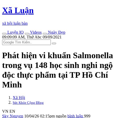
Xã Luận
xã hội luận bàn
Luyện IQ
Videos
Ngày Đẹp
09:09:09 AM, Thứ Abc 09/09/2021
Phát hiện vi khuẩn Salmonella
trong vụ 148 học sinh nghi ngộ
độc thực phẩm tại TP Hồ Chí
Minh
Xã Hội
Sức Khỏe Cộng Đồng
VN
EN
Sky Nguyen
10/04/26 02:15pm
nguồn
bình luận
999