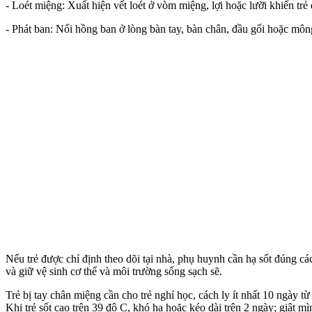
- Loét miệng: Xuất hiện vết loét ở vòm miệng, lợi hoặc lưỡi khiến trẻ
- Phát ban: Nổi hồng ban ở lòng bàn tay, bàn chân, đầu gối hoặc môn
Nếu trẻ được chỉ định theo dõi tại nhà, phụ huynh cần hạ sốt đúng cá
và giữ vệ sinh c‌ơ th‌ể và môi trường sống sạch sẽ.
Trẻ bị tay chân miệng cần cho trẻ nghỉ học, cách ly ít nhất 10 ngày từ
Khi trẻ sốt cao trên 39 độ C, khó hạ hoặc kéo dài trên 2 ngày; giật m