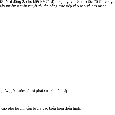
Nhi đồng 2, cho biết EV71 đặc biệt nguy hiểm do tốc độ tấn công c‌ơ 
ây nhiễm khuẩn huyết rồi tấn công trực tiếp vào não và tim mạch.
g 24 giờ, buộc bác sĩ phải xử trí khẩn cấp.
cáo phụ huynh cần lưu ý các biểu hiện điển hình: