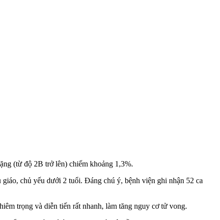
ng (từ độ 2B trở lên) chiếm khoảng 1,3%.
 giáo, chủ yếu dưới 2 tuổi. Đáng chú ý, bệnh viện ghi nhận 52 ca
m trọng và diễn tiến rất nhanh, làm tăng nguy cơ t‌ử von‌g.