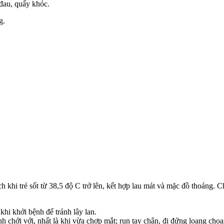
 đau, quấy khóc.
g.
ch khi trẻ sốt từ 38,5 độ C trở lên, kết hợp lau mát và mặc đồ thoáng.
 khi khởi bệnh để tránh lây lan.
ình chới với, nhất là khi vừa chợp mắt; run tay chân, đi đứng loạng cho