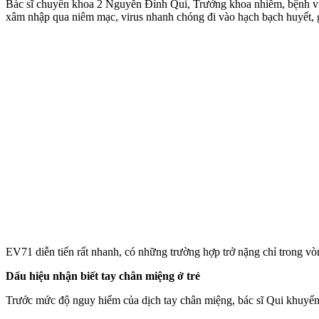
Bác sĩ chuyên khoa 2 Nguyễn Đình Qui, Trưởng khoa nhiễm, bệnh viện 
xâm nhập qua niêm mạc, virus nhanh chóng đi vào hạch bạch huyết, g
EV71 diễn tiến rất nhanh, có những trường hợp trở nặng chỉ trong vòn
Dấu hiệu nhận biết tay chân miệng ở trẻ
Trước mức độ nguy hiểm của dịch tay chân miệng, bác sĩ Qui khuyến 