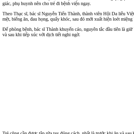
giác, phụ huynh nên cho trẻ đi bệnh viện ngay.
Theo Thạc sĩ, bác sĩ Nguyễn Tiến Thành, thành viên Hội Da liễu Việt 
mệt, biếng ăn, đau họng, quấy khóc, sau đó mới xuất hiện loét miệng 
Để phòng bệnh, bác sĩ Thành khuyến cáo, nguyên tắc đầu tiên là giữ bà
và sau khi tiếp xúc với dịch tiết nghi ngờ.
Trẻ cũng cần được tập rửa tay đúng cách, nhất là trước khi ăn và sau