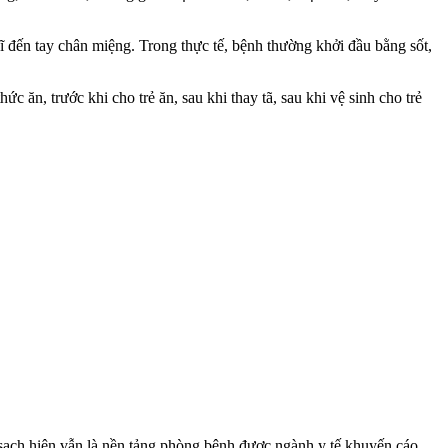
ĩ đến tay chân miệng. Trong thực tế, bệnh thường khởi đầu bằng sốt,
 ăn, trước khi cho trẻ ăn, sau khi thay tã, sau khi vệ sinh cho trẻ
y sạch hiện vẫn là nền tảng phòng bệnh được ngành y tế khuyến cáo.