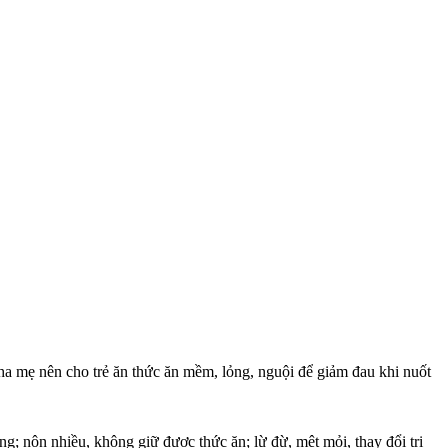
 Cha mẹ nên cho trẻ ăn thức ăn mềm, lỏng, nguội để giảm đau khi nuốt
ạng; nôn nhiều, không giữ được thức ăn; lừ đừ, mệt mỏi, thay đổi tri