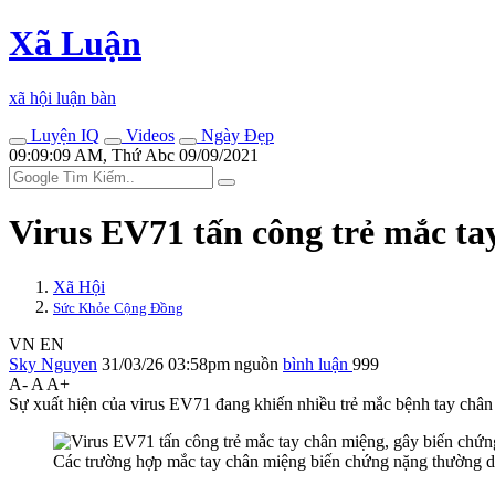
Xã Luận
xã hội luận bàn
Luyện IQ
Videos
Ngày Đẹp
09:09:09 AM, Thứ Abc 09/09/2021
Virus EV71 tấn công trẻ mắc ta
Xã Hội
Sức Khỏe Cộng Đồng
VN
EN
Sky Nguyen
31/03/26 03:58pm
nguồn
bình luận
999
A-
A
A+
Sự xuất hiện của virus EV71 đang khiến nhiều trẻ mắc bệnh tay chân 
Các trường hợp mắc tay chân miệng biến chứng nặng thường