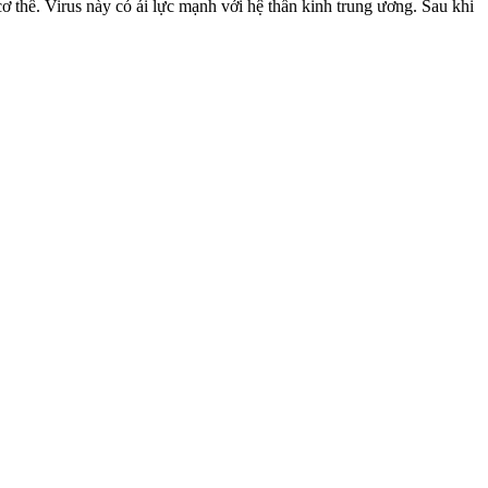
th‌ể. Virus này có ái lực mạnh với hệ thần kinh trung ương. Sau khi