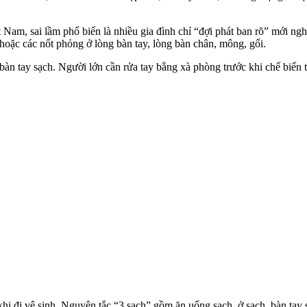
Nam, sai lầm phổ biến là nhiều gia đình chỉ “đợi phát ban rõ” mới ngh
hoặc các nốt phỏng ở lòng bàn tay, lòng bàn chân, mông, gối.
n tay sạch. Người lớn cần rửa tay bằng xà phòng trước khi chế biến thức
 khi đi vệ sinh. Nguyên tắc “3 sạch” gồm ăn uống sạch, ở sạch, bàn ta