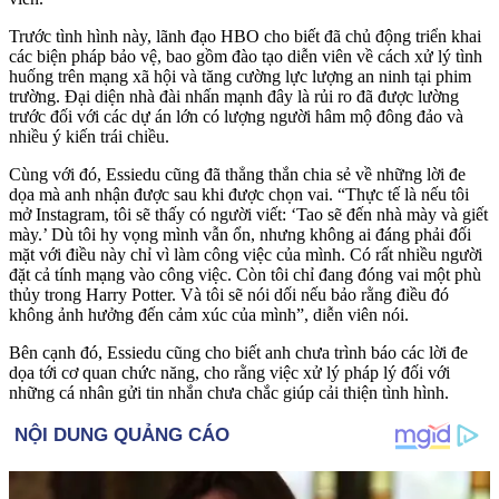
Trước tình hình này, lãnh đạo HBO cho biết đã chủ động triển khai
các biện pháp bảo vệ, bao gồm đào tạo diễn viên về cách xử lý tình
huống trên mạng xã hội và tăng cường lực lượng an ninh tại phim
trường. Đại diện nhà đài nhấn mạnh đây là rủi ro đã được lường
trước đối với các dự án lớn có lượng người hâm mộ đông đảo và
nhiều ý kiến trái chiều.
Cùng với đó, Essiedu cũng đã thẳng thắn chia sẻ về những lời đe
dọa mà anh nhận được sau khi được chọn vai. “Thực tế là nếu tôi
mở Instagram, tôi sẽ thấy có người viết: ‘Tao sẽ đến nhà mày và giết
mày.’ Dù tôi hy vọng mình vẫn ổn, nhưng không ai đáng phải đối
mặt với điều này chỉ vì làm công việc của mình. Có rất nhiều người
đặt cả tính mạng vào công việc. Còn tôi chỉ đang đóng vai một phù
thủy trong Harry Potter. Và tôi sẽ nói dối nếu bảo rằng điều đó
không ảnh hưởng đến cảm xúc của mình”, diễn viên nói.
Bên cạnh đó, Essiedu cũng cho biết anh chưa trình báo các lời đe
dọa tới cơ quan chức năng, cho rằng việc xử lý pháp lý đối với
những cá nhân gửi tin nhắn chưa chắc giúp cải thiện tình hình.