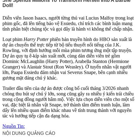
Diễn viên Jason Isaacs, người từng thủ vai Lucius Malfoy trong loạt
phim gốc, đã lên tiếng bảo vệ Essiedu, chỉ trích các bình luận mang
tính phân biệt chủ‌ng tộ‌c và gọi đây là hành vi không thể chấp nhận.
Loạt phim
Harry Potter
phiên bản truyền hình do HBO sản xuất là
dự án chuyển thể trực tiếp từ bộ tiểu thuyết nổi tiếng của J.K.
Rowling, với định hướng mỗi mùa phim tương ứng một tập truyện.
Dự án quy tụ ê-kíp sản xuất mới, cùng dàn diễn viên trẻ gồm
Dominic McLaughlin (Harry Potter), Arabella Stanton (Hermione
Granger) và Alastair Stout (Ron Weasley). Ở tuyến nhân vật người
lớn, Paapa Essiedu đảm nhận vai Severus Snape, bên cạnh nhiều
gương mặt đáng chú ý khác.
Trailer đầu tiên của dự án được công bố cuối tháng 3/2026 nhanh
chóng thu hút sự chú ý lớn, song cũng gây ra nhiều ý kiến trái chiều
trong cộng đồng người hâm mộ. Việc lựa chọn diễn viên cho một số
vai, đặc biệt là nhân vật Snape, trở thành tâm điểm tranh luận, làm
dấy lên nhiều quan điểm khác nhau về tính trung thành với nguyên
tác và hướng tiếp cận đa dạng hóa.
Nguồn Tin: