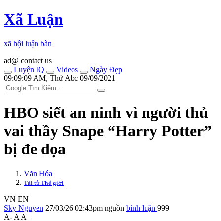
Xã Luận
xã hội luận bàn
ad@ contact us
Luyện IQ
Videos
Ngày Đẹp
09:09:09 AM, Thứ Abc 09/09/2021
HBO siết an ninh vì người thủ
vai thầy Snape “Harry Potter”
bị đe dọa
Văn Hóa
Tài tử Thế giới
VN
EN
Sky Nguyen
27/03/26 02:43pm
nguồn
bình luận
999
A-
A
A+